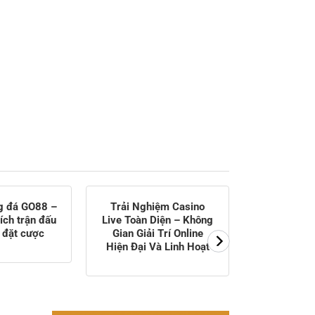
g đá GO88 –
Trải Nghiệm Casino
ích trận đấu
Live Toàn Diện – Không
 đặt cược
Gian Giải Trí Online
Hiện Đại Và Linh Hoạt