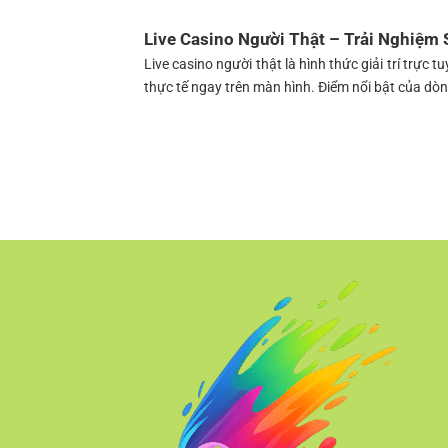
Live Casino Người Thật – Trải Nghiệm
Live casino người thật là hình thức giải trí trự
thực tế ngay trên màn hình. Điểm nổi bật của dòn