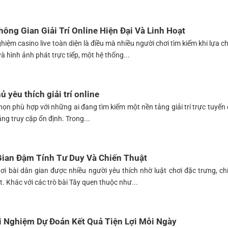
ông Gian Giải Trí Online Hiện Đại Và Linh Hoạt
nghiệm casino live toàn diện là điều mà nhiều người chơi tìm kiếm khi lựa 
à hình ảnh phát trực tiếp, một hệ thống...
yêu thích giải trí online
ọn phù hợp với những ai đang tìm kiếm một nền tảng giải trí trực tuyến 
ng truy cập ổn định. Trong...
Gian Đậm Tính Tư Duy Và Chiến Thuật
i bài dân gian được nhiều người yêu thích nhờ luật chơi đặc trưng, ch
. Khác với các trò bài Tây quen thuộc như...
i Nghiệm Dự Đoán Kết Quả Tiện Lợi Mỗi Ngày