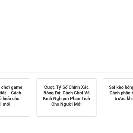
 chơi game
Cược Tỷ Số Chính Xác
Soi kèo bón
tiết – Cách
Bóng Đá: Cách Chơi Và
Cách phân t
ễ hiểu cho
Kinh Nghiệm Phân Tích
trước khi
i mới
Cho Người Mới