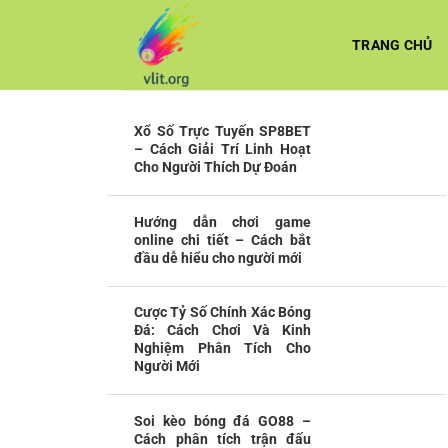
Bỏ
qua
TRANG CHỦ
nội
dung
Xổ Số Trực Tuyến SP8BET
– Cách Giải Trí Linh Hoạt
Cho Người Thích Dự Đoán
Hướng dẫn chơi game
online chi tiết – Cách bắt
đầu dễ hiểu cho người mới
Cược Tỷ Số Chính Xác Bóng
Đá: Cách Chơi Và Kinh
Nghiệm Phân Tích Cho
Người Mới
Soi kèo bóng đá GO88 –
Cách phân tích trận đấu