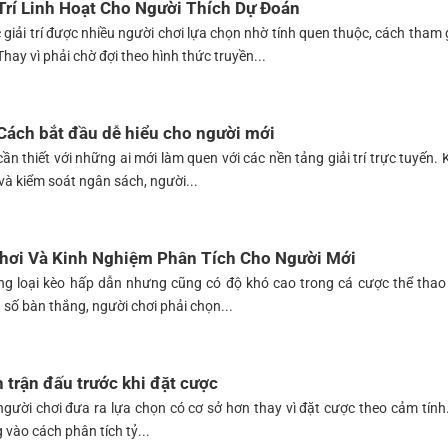
Trí Linh Hoạt Cho Người Thích Dự Đoán
giải trí được nhiều người chơi lựa chọn nhờ tính quen thuộc, cách tham 
ay vì phải chờ đợi theo hình thức truyền...
 Cách bắt đầu dễ hiểu cho người mới
ần thiết với những ai mới làm quen với các nền tảng giải trí trực tuyến. 
 và kiểm soát ngân sách, người...
Chơi Và Kinh Nghiệm Phân Tích Cho Người Mới
ng loại kèo hấp dẫn nhưng cũng có độ khó cao trong cá cược thể thao 
 số bàn thắng, người chơi phải chọn...
 trận đấu trước khi đặt cược
người chơi đưa ra lựa chọn có cơ sở hơn thay vì đặt cược theo cảm tính.
 vào cách phân tích tỷ...