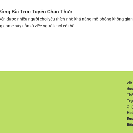
 Sòng Bài Trực Tuyến Chân Thực
c tuyến được nhiều người chơi yêu thích nhờ khả năng mô phỏng không gian
g game này nằm ở việc người chơi có thể...
vlit
tha
Thể
Trụ
Quậ
Hot
Ema
Biê