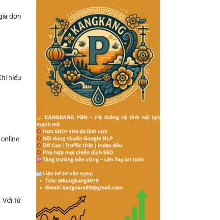
gia đơn
Khi hiểu
online.
 Với từ