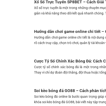
Xổ Số Trực Tuyến SP8BET – Cách Giải 
Xổ số trực tuyến là một trong những chuyên mục 
giản và khả năng theo dõi kết quả nhanh chóng. Th
Hướng dẫn chơi game online chi tiết –
Hướng dẫn chơi game online chi tiết là nội dung c
rõ cách truy cập, chọn trò chơi, quản lý tài khoản
Cược Tỷ Số Chính Xác Bóng Đá: Cách 
Cược tỷ số chính xác bóng đá là một trong nhữ
Thay vì chỉ dự đoán đội thắng, đội thua hoặc tổng
Soi kèo bóng đá GO88 – Cách phân tích
Soi kèo bóng đá online là bước quan trọng giúp 
khóa soi kèo bóng đá GO88, bài viết này tập trung