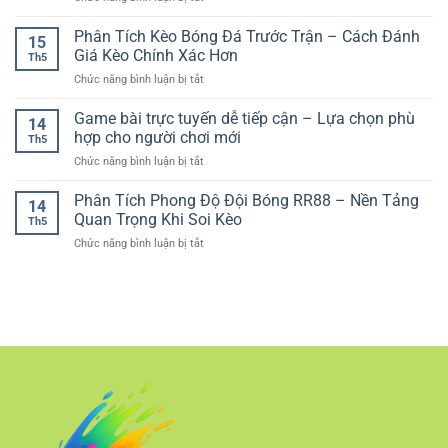
Chơi
Chơi
Live
Tuyến
Có
Hiện
Casino
Phân Tích Kèo Bóng Đá Trước Trận – Cách Đánh
–
Kiểm
15
Đại
Người
Không
Giá Kèo Chính Xác Hơn
Soát
Th5
Thật
Gian
Và
ở
Chức năng bình luận bị tắt
–
Đa
Bền
Phân
Trải
Dạng
Vững
Tích
Game bài trực tuyến dễ tiếp cận – Lựa chọn phù
Nghiệm
Cho
14
Kèo
Sòng
hợp cho người chơi mới
Người
Th5
Bóng
Bài
Chơi
ở
Chức năng bình luận bị tắt
Đá
Trực
Hiện
Game
Trước
Tuyến
Đại
bài
Phân Tích Phong Độ Đội Bóng RR88 – Nền Tảng
Trận
Chân
14
trực
–
Quan Trọng Khi Soi Kèo
Thực
Th5
tuyến
Cách
ở
Chức năng bình luận bị tắt
dễ
Đánh
Phân
tiếp
Giá
Tích
cận
Kèo
Phong
–
Chính
Độ
Lựa
Xác
Đội
chọn
Hơn
Bóng
phù
RR88
hợp
–
cho
Nền
người
Tảng
chơi
Quan
mới
Trọng