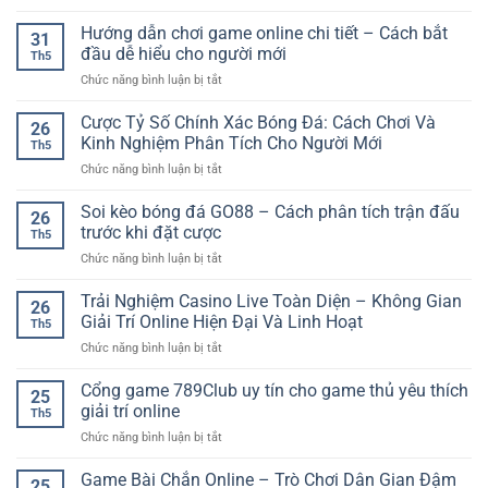
Xổ
Số
Hướng dẫn chơi game online chi tiết – Cách bắt
31
Trực
đầu dễ hiểu cho người mới
Th5
Tuyến
ở
Chức năng bình luận bị tắt
SP8BET
Hướng
–
dẫn
Cược Tỷ Số Chính Xác Bóng Đá: Cách Chơi Và
Cách
26
chơi
Giải
Kinh Nghiệm Phân Tích Cho Người Mới
Th5
game
Trí
ở
Chức năng bình luận bị tắt
online
Linh
Cược
chi
Hoạt
Tỷ
Soi kèo bóng đá GO88 – Cách phân tích trận đấu
tiết
Cho
26
Số
–
trước khi đặt cược
Người
Th5
Chính
Cách
Thích
ở
Chức năng bình luận bị tắt
Xác
bắt
Dự
Soi
Bóng
đầu
Đoán
kèo
Trải Nghiệm Casino Live Toàn Diện – Không Gian
Đá:
dễ
26
bóng
Cách
Giải Trí Online Hiện Đại Và Linh Hoạt
hiểu
Th5
đá
Chơi
cho
ở
Chức năng bình luận bị tắt
GO88
Và
người
Trải
–
Kinh
mới
Nghiệm
Cổng game 789Club uy tín cho game thủ yêu thích
Cách
Nghiệm
25
Casino
phân
giải trí online
Phân
Th5
Live
tích
Tích
ở
Chức năng bình luận bị tắt
Toàn
trận
Cho
Cổng
Diện
đấu
Người
game
Game Bài Chắn Online – Trò Chơi Dân Gian Đậm
–
trước
25
Mới