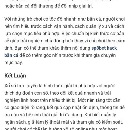
hoặc bắn cá đổi thưởng để đổi nhịp giải trí.
Với những trò chơi có tốc độ nhanh như bắn cá, người chơi
nên tìm hiểu trước cách vận hành, cách quản lý xu và cách
lựa chọn mục tiêu phù hợp. Việc chuẩn bị kiến thức cơ bản
sẽ giúp trải nghiệm chủ động hơn thay vì chỉ chơi theo cảm
tính. Bạn có thể tham khảo thêm nội dung
sp8bet hack
bắn cá
để có thêm góc nhìn trước khi tham gia chuyên
mục này.
Kết Luận
Xổ số trực tuyến là hình thức giải trí phù hợp với người
thích dự đoán con số, theo dõi kết quả nhanh và trải
nghiệm linh hoạt trên nhiều thiết bị. Một nền tảng tốt cần
có giao diện rõ ràng, kết quả cập nhật ổn định, thông tin dễ
tra cứu và hệ sinh thái giải trí đa dạng. Khi biết quản lý
ngân sách, giữ tâm lý thoải mái và tham gia có kiểm soát,
người chơi có thể tận hưởng xổ số online như một hoạt