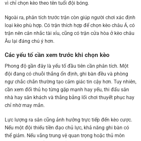
vì chỉ chọn kèo theo tên tuổi đội bóng.
Ngoài ra, phân tích trước trận còn giúp người chơi xác định
loại kèo phù hợp. Có trận thích hợp để chọn kèo châu Á, có
trận nên cân nhắc tài xỉu, cũng có trận cửa hòa ở kèo châu
Âu lại đáng chú ý hơn.
Các yếu tố cần xem trước khi chọn kèo
Phong độ gần đây là yếu tố đầu tiên cần phân tích. Một
đội đang có chuỗi thắng ổn định, ghi bàn đều và phòng
ngự chắc chắn thường tạo cảm giác tin cậy hơn. Tuy nhiên,
cần xem đối thủ họ từng gặp mạnh hay yếu, thi đấu sân
nhà hay sân khách và thắng bằng lối chơi thuyết phục hay
chỉ nhờ may mắn.
Lực lượng ra sân cũng ảnh hưởng trực tiếp đến kèo cược.
Nếu một đội thiếu tiền đạo chủ lực, khả năng ghi bàn có
thể giảm. Nếu vắng trung vệ quan trọng hoặc thủ môn