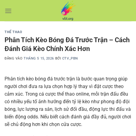
Bỏ
qua
nội
dung
THỂ THAO
Phân Tích Kèo Bóng Đá Trước Trận – Cách
Đánh Giá Kèo Chính Xác Hơn
ĐĂNG VÀO
THÁNG 5 15, 2026
BỞI
CTV_PBN
Phân tích kèo bóng đá trước trận là bước quan trọng giúp
người chơi đưa ra lựa chọn hợp lý thay vì đặt cược theo
cảm xúc. Trong cá cược thể thao online, mỗi trận đấu đều
có nhiều yếu tố ảnh hưởng đến tỷ lệ kèo như phong độ đội
bóng, lực lượng ra sân, lịch sử đối đầu, động lực thi đấu và
biến động odds. Nếu biết cách đánh giá đầy đủ, người chơi
sẽ chủ động hơn khi chọn cửa cược.