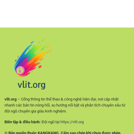
Phân
tiếp
Giá
Tích
cận
Kèo
Phong
–
Chính
Độ
Lựa
Xác
Đội
chọn
Hơn
Bóng
phù
RR88
hợp
–
cho
Nền
người
Tảng
chơi
Quan
mới
Trọng
Khi
Soi
Kèo
vlit.org
– Cổng thông tin thể thao & công nghệ hiện đại, nơi cập nhật
nhanh các bản tin nóng hổi, xu hướng nổi bật và phân tích chuyên sâu từ
đội ngũ chuyên gia giàu kinh nghiệm.
Biên tập & điều hành:
Đội ngũ tại
https://vlit.org
© Bản quyền thuộc KANGKANG. Cấm sao chép khi chưa được phép.