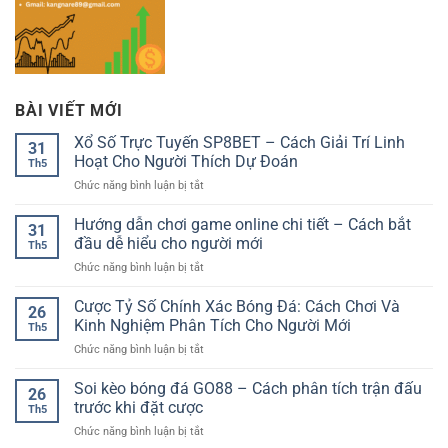
BÀI VIẾT MỚI
Xổ Số Trực Tuyến SP8BET – Cách Giải Trí Linh
31
Hoạt Cho Người Thích Dự Đoán
Th5
ở
Chức năng bình luận bị tắt
Xổ
Số
Hướng dẫn chơi game online chi tiết – Cách bắt
31
Trực
đầu dễ hiểu cho người mới
Th5
Tuyến
ở
Chức năng bình luận bị tắt
SP8BET
Hướng
–
dẫn
Cược Tỷ Số Chính Xác Bóng Đá: Cách Chơi Và
Cách
26
chơi
Giải
Kinh Nghiệm Phân Tích Cho Người Mới
Th5
game
Trí
ở
Chức năng bình luận bị tắt
online
Linh
Cược
chi
Hoạt
Tỷ
Soi kèo bóng đá GO88 – Cách phân tích trận đấu
tiết
Cho
26
Số
–
trước khi đặt cược
Người
Th5
Chính
Cách
Thích
ở
Chức năng bình luận bị tắt
Xác
bắt
Dự
Soi