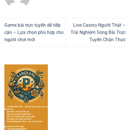
Game bài trực tuyến dễ tiếp
Live Casino Người Thật –
cận – Lựa chọn phù hợp cho
Trải Nghiệm Sòng Bài Trực
người chơi mới
Tuyến Chân Thực