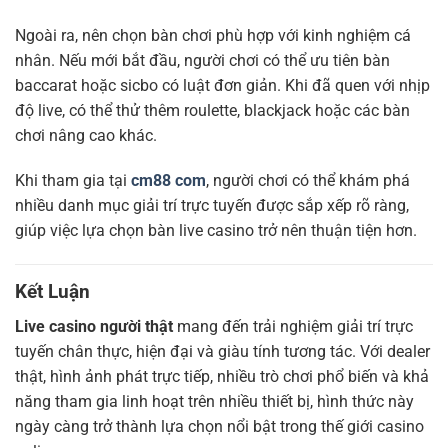
Ngoài ra, nên chọn bàn chơi phù hợp với kinh nghiệm cá
nhân. Nếu mới bắt đầu, người chơi có thể ưu tiên bàn
baccarat hoặc sicbo có luật đơn giản. Khi đã quen với nhịp
độ live, có thể thử thêm roulette, blackjack hoặc các bàn
chơi nâng cao khác.
Khi tham gia tại
cm88 com
, người chơi có thể khám phá
nhiều danh mục giải trí trực tuyến được sắp xếp rõ ràng,
giúp việc lựa chọn bàn live casino trở nên thuận tiện hơn.
Kết Luận
Live casino người thật
mang đến trải nghiệm giải trí trực
tuyến chân thực, hiện đại và giàu tính tương tác. Với dealer
thật, hình ảnh phát trực tiếp, nhiều trò chơi phổ biến và khả
năng tham gia linh hoạt trên nhiều thiết bị, hình thức này
ngày càng trở thành lựa chọn nổi bật trong thế giới casino