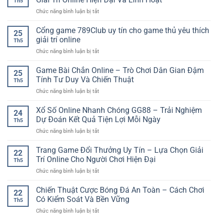
Th5
đá
Chơi
cho
ở
Chức năng bình luận bị tắt
GO88
Và
người
Trải
–
Kinh
mới
Nghiệm
Cổng game 789Club uy tín cho game thủ yêu thích
Cách
Nghiệm
25
Casino
phân
giải trí online
Phân
Th5
Live
tích
Tích
ở
Chức năng bình luận bị tắt
Toàn
trận
Cho
Cổng
Diện
đấu
Người
game
Game Bài Chắn Online – Trò Chơi Dân Gian Đậm
–
trước
25
Mới
789Club
Không
Tính Tư Duy Và Chiến Thuật
khi
Th5
uy
Gian
đặt
ở
Chức năng bình luận bị tắt
tín
Giải
cược
Game
cho
Trí
Bài
Xổ Số Online Nhanh Chóng GG88 – Trải Nghiệm
game
Online
24
Chắn
thủ
Dự Đoán Kết Quả Tiện Lợi Mỗi Ngày
Hiện
Th5
Online
yêu
Đại
ở
Chức năng bình luận bị tắt
–
thích
Và
Xổ
Trò
giải
Linh
Số
Trang Game Đổi Thưởng Uy Tín – Lựa Chọn Giải
Chơi
trí
22
Hoạt
Online
Dân
Trí Online Cho Người Chơi Hiện Đại
online
Th5
Nhanh
Gian
ở
Chức năng bình luận bị tắt
Chóng
Đậm
Trang
GG88
Tính
Game
Chiến Thuật Cược Bóng Đá An Toàn – Cách Chơi
–
Tư
22
Đổi
Trải
Có Kiểm Soát Và Bền Vững
Duy
Th5
Thưởng
Nghiệm
Và
ở
Chức năng bình luận bị tắt
Uy
Dự
Chiến