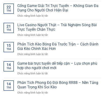
Chiến
Tín
Đoán
Thuật
Thuật
Cổng Game Giải Trí Trực Tuyến – Không Gian Đa
–
Kết
22
Cược
Lựa
Dạng Cho Người Chơi Hiện Đại
Quả
Th5
Bóng
Chọn
Tiện
ở
Chức năng bình luận bị tắt
Đá
Giải
Lợi
Cổng
An
Trí
Mỗi
Game
Live Casino Người Thật – Trải Nghiệm Sòng Bài
Toàn
Online
21
Ngày
Giải
–
Trực Tuyến Chân Thực
Cho
Th5
Trí
Cách
Người
ở
Chức năng bình luận bị tắt
Trực
Chơi
Chơi
Live
Tuyến
Có
Hiện
Casino
Phân Tích Kèo Bóng Đá Trước Trận – Cách Đánh
–
Kiểm
15
Đại
Người
Không
Giá Kèo Chính Xác Hơn
Soát
Th5
Thật
Gian
Và
ở
Chức năng bình luận bị tắt
–
Đa
Bền
Phân
Trải
Dạng
Vững
Tích
Game bài trực tuyến dễ tiếp cận – Lựa chọn phù
Nghiệm
Cho
14
Kèo
Sòng
hợp cho người chơi mới
Người
Th5
Bóng
Bài
Chơi
ở
Chức năng bình luận bị tắt
Đá
Trực
Hiện
Game
Trước
Tuyến
Đại
bài
Phân Tích Phong Độ Đội Bóng RR88 – Nền Tảng
Trận
Chân
14
trực
–
Quan Trọng Khi Soi Kèo
Thực
Th5
tuyến
Cách
ở
Chức năng bình luận bị tắt
dễ
Đánh
Phân
tiếp
Giá
Tích
cận
Kèo
Phong