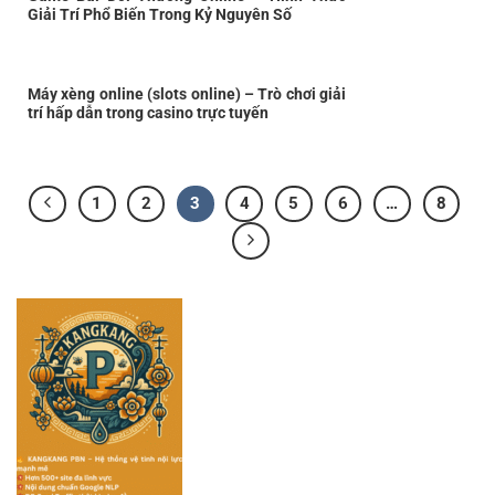
Giải Trí Phổ Biến Trong Kỷ Nguyên Số
Máy xèng online (slots online) – Trò chơi giải
trí hấp dẫn trong casino trực tuyến
1
2
3
4
5
6
…
8