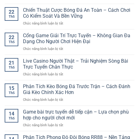
Trang
GG88
Tính
Game
Chiến Thuật Cược Bóng Đá An Toàn – Cách Chơi
–
Tư
22
Đổi
Trải
Có Kiểm Soát Và Bền Vững
Duy
Th5
Thưởng
Nghiệm
Và
ở
Chức năng bình luận bị tắt
Uy
Dự
Chiến
Chiến
Tín
Đoán
Thuật
Thuật
Cổng Game Giải Trí Trực Tuyến – Không Gian Đa
–
Kết
22
Cược
Lựa
Dạng Cho Người Chơi Hiện Đại
Quả
Th5
Bóng
Chọn
Tiện
ở
Chức năng bình luận bị tắt
Đá
Giải
Lợi
Cổng
An
Trí
Mỗi
Game
Live Casino Người Thật – Trải Nghiệm Sòng Bài
Toàn
Online
21
Ngày
Giải
–
Trực Tuyến Chân Thực
Cho
Th5
Trí
Cách
Người
ở
Chức năng bình luận bị tắt
Trực
Chơi
Chơi
Live
Tuyến
Có
Hiện
Casino
Phân Tích Kèo Bóng Đá Trước Trận – Cách Đánh
–
Kiểm
15
Đại
Người
Không
Giá Kèo Chính Xác Hơn
Soát
Th5
Thật
Gian
Và
ở
Chức năng bình luận bị tắt
–
Đa
Bền
Phân
Trải
Dạng
Vững
Tích
Game bài trực tuyến dễ tiếp cận – Lựa chọn phù
Nghiệm
Cho
14
Kèo
Sòng
hợp cho người chơi mới
Người
Th5
Bóng
Bài
Chơi
ở
Chức năng bình luận bị tắt
Đá
Trực
Hiện
Game
Trước
Tuyến
Đại
bài
Phân Tích Phong Độ Đội Bóng RR88 – Nền Tảng
Trận
Chân