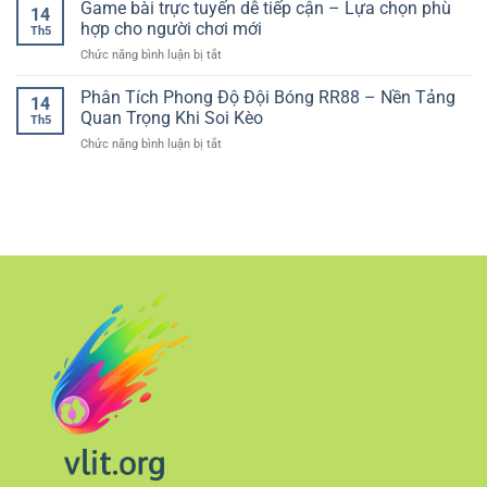
Tích
Game bài trực tuyến dễ tiếp cận – Lựa chọn phù
Nghiệm
Cho
14
Kèo
Sòng
hợp cho người chơi mới
Người
Th5
Bóng
Bài
Chơi
ở
Chức năng bình luận bị tắt
Đá
Trực
Hiện
Game
Trước
Tuyến
Đại
bài
Phân Tích Phong Độ Đội Bóng RR88 – Nền Tảng
Trận
Chân
14
trực
–
Quan Trọng Khi Soi Kèo
Thực
Th5
tuyến
Cách
ở
Chức năng bình luận bị tắt
dễ
Đánh
Phân
tiếp
Giá
Tích
cận
Kèo
Phong
–
Chính
Độ
Lựa
Xác
Đội
chọn
Hơn
Bóng
phù
RR88
hợp
–
cho
Nền
người
Tảng
chơi
Quan
mới
Trọng
Khi
Soi
Kèo