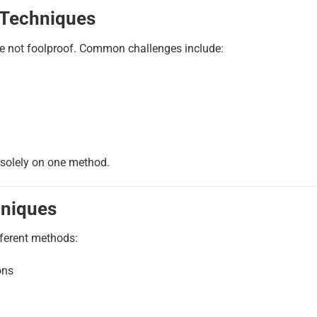
 Techniques
e not foolproof. Common challenges include:
 solely on one method.
hniques
fferent methods:
ons