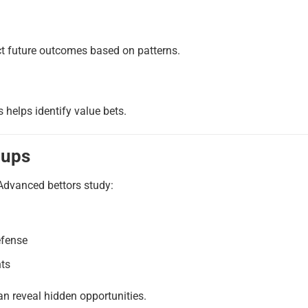
ct future outcomes based on patterns.
 helps identify value bets.
hups
Advanced bettors study:
efense
ts
an reveal hidden opportunities.