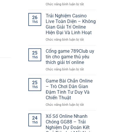
hiểu
ở
Chức năng bình luận bị tắt
Bóng
cho
Soi
Đá:
người
kèo
Cách
Trải Nghiệm Casino
26
mới
bóng
Chơi
Live Toàn Diện – Không
Th5
đá
Và
Gian Giải Trí Online
GO88
Kinh
Hiện Đại Và Linh Hoạt
–
Nghiệm
Cách
Phân
ở
Chức năng bình luận bị tắt
phân
Tích
Trải
tích
Cho
Nghiệm
Cổng game 789Club uy
25
trận
Người
Casino
tín cho game thủ yêu
Th5
đấu
Mới
Live
thích giải trí online
trước
Toàn
khi
ở
Chức năng bình luận bị tắt
Diện
đặt
Cổng
–
cược
game
Không
Game Bài Chắn Online
25
789Club
Gian
– Trò Chơi Dân Gian
Th5
uy
Giải
Đậm Tính Tư Duy Và
tín
Trí
Chiến Thuật
cho
Online
game
Hiện
ở
Chức năng bình luận bị tắt
thủ
Đại
Game
yêu
Và
Bài
Xổ Số Online Nhanh
24
thích
Linh
Chắn
Chóng GG88 – Trải
Th5
giải
Hoạt
Online
Nghiệm Dự Đoán Kết
trí
–