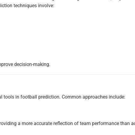
ction techniques involve:
mprove decision-making.
ul tools in football prediction. Common approaches include:
roviding a more accurate reflection of team performance than a