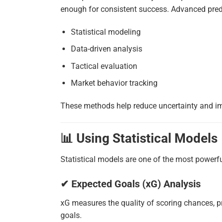
enough for consistent success. Advanced predi
Statistical modeling
Data-driven analysis
Tactical evaluation
Market behavior tracking
These methods help reduce uncertainty and i
📊 Using Statistical Models
Statistical models are one of the most powerf
✔ Expected Goals (xG) Analysis
xG measures the quality of scoring chances, p
goals.