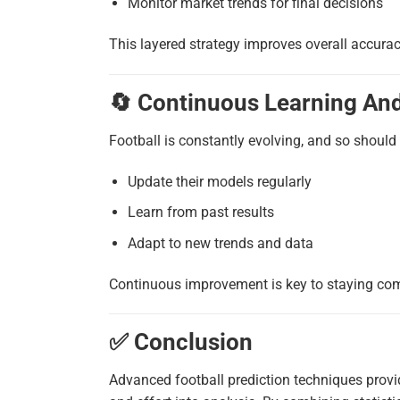
Monitor market trends for final decisions
This layered strategy improves overall accurac
🔄 Continuous Learning An
Football is constantly evolving, and so should
Update their models regularly
Learn from past results
Adapt to new trends and data
Continuous improvement is key to staying com
✅ Conclusion
Advanced football prediction techniques provid