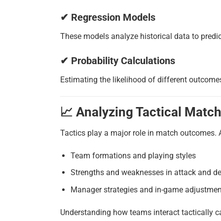
✔ Regression Models
These models analyze historical data to predi
✔ Probability Calculations
Estimating the likelihood of different outcomes
📈 Analyzing Tactical Matc
Tactics play a major role in match outcomes. 
Team formations and playing styles
Strengths and weaknesses in attack and d
Manager strategies and in-game adjustmen
Understanding how teams interact tactically c