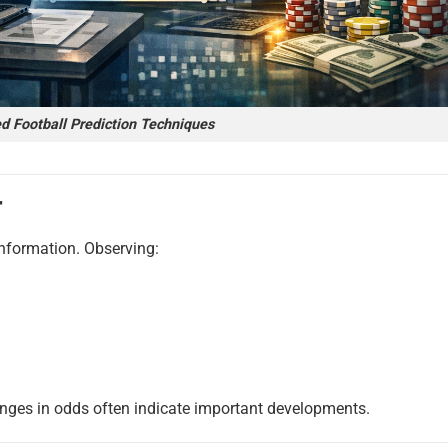
 Football Prediction Techniques
r
nformation. Observing:
anges in odds often indicate important developments.