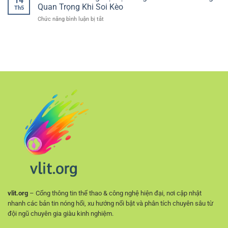
14
trực
–
Quan Trọng Khi Soi Kèo
Thực
Th5
tuyến
Cách
ở
Chức năng bình luận bị tắt
dễ
Đánh
Phân
tiếp
Giá
Tích
cận
Kèo
Phong
–
Chính
Độ
Lựa
Xác
Đội
chọn
Hơn
Bóng
phù
RR88
hợp
–
cho
Nền
người
Tảng
chơi
Quan
mới
Trọng
Khi
Soi
Kèo
vlit.org
– Cổng thông tin thể thao & công nghệ hiện đại, nơi cập nhật
nhanh các bản tin nóng hổi, xu hướng nổi bật và phân tích chuyên sâu từ
đội ngũ chuyên gia giàu kinh nghiệm.