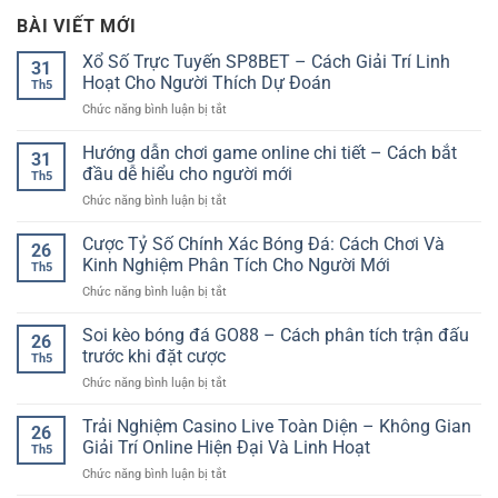
BÀI VIẾT MỚI
Xổ Số Trực Tuyến SP8BET – Cách Giải Trí Linh
31
Hoạt Cho Người Thích Dự Đoán
Th5
ở
Chức năng bình luận bị tắt
Xổ
Số
Hướng dẫn chơi game online chi tiết – Cách bắt
31
Trực
đầu dễ hiểu cho người mới
Th5
Tuyến
ở
Chức năng bình luận bị tắt
SP8BET
Hướng
–
dẫn
Cược Tỷ Số Chính Xác Bóng Đá: Cách Chơi Và
Cách
26
chơi
Giải
Kinh Nghiệm Phân Tích Cho Người Mới
Th5
game
Trí
ở
Chức năng bình luận bị tắt
online
Linh
Cược
chi
Hoạt
Tỷ
Soi kèo bóng đá GO88 – Cách phân tích trận đấu
tiết
Cho
26
Số
–
trước khi đặt cược
Người
Th5
Chính
Cách
Thích
ở
Chức năng bình luận bị tắt
Xác
bắt
Dự
Soi
Bóng
đầu
Đoán
kèo
Trải Nghiệm Casino Live Toàn Diện – Không Gian
Đá:
dễ
26
bóng
Cách
Giải Trí Online Hiện Đại Và Linh Hoạt
hiểu
Th5
đá
Chơi
cho
ở
Chức năng bình luận bị tắt
GO88
Và
người
Trải
–