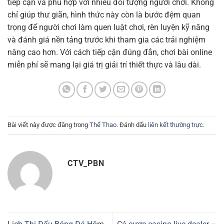
tiếp cận và phù hợp với nhiều đối tượng người chơi. Không
chỉ giúp thư giãn, hình thức này còn là bước đệm quan
trọng để người chơi làm quen luật chơi, rèn luyện kỹ năng
và đánh giá nền tảng trước khi tham gia các trải nghiệm
nâng cao hơn. Với cách tiếp cận đúng đắn, chơi bài online
miễn phí sẽ mang lại giá trị giải trí thiết thực và lâu dài.
Bài viết này được đăng trong
Thể Thao
. Đánh dấu
liên kết thường trực
.
CTV_PBN