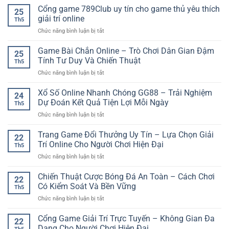
Kinh
mới
Nghiệm
Cổng game 789Club uy tín cho game thủ yêu thích
Cách
Nghiệm
25
Casino
phân
giải trí online
Phân
Th5
Live
tích
Tích
ở
Chức năng bình luận bị tắt
Toàn
trận
Cho
Cổng
Diện
đấu
Người
game
Game Bài Chắn Online – Trò Chơi Dân Gian Đậm
–
trước
25
Mới
789Club
Không
Tính Tư Duy Và Chiến Thuật
khi
Th5
uy
Gian
đặt
ở
Chức năng bình luận bị tắt
tín
Giải
cược
Game
cho
Trí
Bài
Xổ Số Online Nhanh Chóng GG88 – Trải Nghiệm
game
Online
24
Chắn
thủ
Dự Đoán Kết Quả Tiện Lợi Mỗi Ngày
Hiện
Th5
Online
yêu
Đại
ở
Chức năng bình luận bị tắt
–
thích
Và
Xổ
Trò
giải
Linh
Số
Trang Game Đổi Thưởng Uy Tín – Lựa Chọn Giải
Chơi
trí
22
Hoạt
Online
Dân
Trí Online Cho Người Chơi Hiện Đại
online
Th5
Nhanh
Gian
ở
Chức năng bình luận bị tắt
Chóng
Đậm
Trang
GG88
Tính
Game
Chiến Thuật Cược Bóng Đá An Toàn – Cách Chơi
–
Tư
22
Đổi
Trải
Có Kiểm Soát Và Bền Vững
Duy
Th5
Thưởng
Nghiệm
Và
ở
Chức năng bình luận bị tắt
Uy
Dự
Chiến
Chiến
Tín
Đoán
Thuật
Thuật
Cổng Game Giải Trí Trực Tuyến – Không Gian Đa
–
Kết
22
Cược
Lựa
Dạng Cho Người Chơi Hiện Đại
Quả