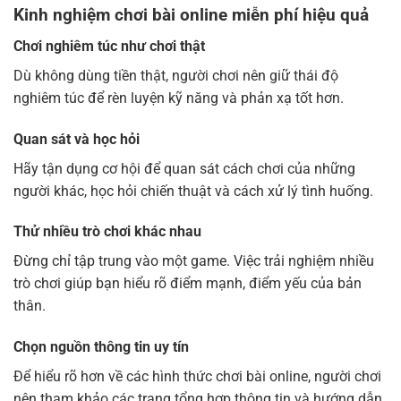
Kinh nghiệm chơi bài online miễn phí hiệu quả
Chơi nghiêm túc như chơi thật
Dù không dùng tiền thật, người chơi nên giữ thái độ
nghiêm túc để rèn luyện kỹ năng và phản xạ tốt hơn.
Quan sát và học hỏi
Hãy tận dụng cơ hội để quan sát cách chơi của những
người khác, học hỏi chiến thuật và cách xử lý tình huống.
Thử nhiều trò chơi khác nhau
Đừng chỉ tập trung vào một game. Việc trải nghiệm nhiều
trò chơi giúp bạn hiểu rõ điểm mạnh, điểm yếu của bản
thân.
Chọn nguồn thông tin uy tín
Để hiểu rõ hơn về các hình thức chơi bài online, người chơi
nên tham khảo các trang tổng hợp thông tin và hướng dẫn.