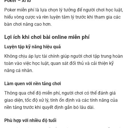
Poker – Xì tố
Poker miễn phí là lựa chọn lý tưởng để người chơi học luật,
hiểu vòng cược và rèn luyện tâm lý trước khi tham gia các
bàn chơi nâng cao hơn.
Lợi ích khi chơi bài online miễn phí
Luyện tập kỹ năng hiệu quả
Không chịu áp lực tài chính giúp người chơi tập trung hoàn
toàn vào việc học luật, quan sát đối thủ và cải thiện kỹ
năng cá nhân.
Làm quen với nền tảng chơi
Thông qua chế độ miễn phí, người chơi có thể đánh giá
giao diện, tốc độ xử lý, tính ổn định và các tính năng của
nền tảng trước khi quyết định gắn bó lâu dài.
Phù hợp với nhiều độ tuổi