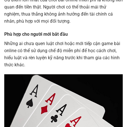
quan đến tiền thật. Người chơi có thể thoải mái thử
nghiệm, thua thắng không ảnh hưởng đến tài chính cá
nhân, phù hợp với mọi đối tượng.
Phù hợp cho người mới bắt đầu
Những ai chưa quen luật chơi hoặc mới tiếp cận game bài
online có thể sử dụng chế độ miễn phí để học cách chơi,
hiểu luật và rèn luyện kỹ năng trước khi tham gia các hình
thức khác.