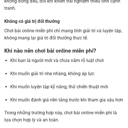
không đồng đều, đôi khi khiến trải nghiệm thiếu tính cạnh
tranh.
Không có giá trị đổi thưởng
Chơi bài online miễn phí chỉ mang tính giải trí và luyện tập,
không mang lại giá trị đổi thưởng thực tế.
Khi nào nên chơi bài online miễn phí?
Khi bạn là người mới và chưa nắm rõ luật chơi
Khi muốn giải trí nhẹ nhàng, không áp lực
Khi muốn luyện tập kỹ năng, thử chiến thuật mới
Khi muốn đánh giá nền tảng trước khi tham gia sâu hơn
Trong những trường hợp này, chơi bài online miễn phí là
lựa chọn hợp lý và an toàn.