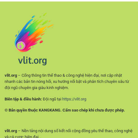
Bóng
phù
RR88
hợp
–
cho
Nền
người
Tảng
chơi
Quan
mới
Trọng
Khi
Soi
Kèo
vlit.org
– Cổng thông tin thể thao & công nghệ hiện đại, nơi cập nhật
nhanh các bản tin nóng hổi, xu hướng nổi bật và phân tích chuyên sâu từ
đội ngũ chuyên gia giàu kinh nghiệm.
Biên tập & điều hành:
Đội ngũ tại
https://vlit.org
© Bản quyền thuộc KANGKANG. Cấm sao chép khi chưa được phép.
vlit.org
– Nền tảng nội dung số kết nối cộng đồng yêu thể thao, công nghệ
và cá cược hiện đại. .