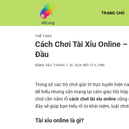
Bỏ
qua
TRANG CHỦ
nội
dung
THỂ THAO
Cách Chơi Tài Xỉu Online 
Đầu
ĐĂNG VÀO
THÁNG 1 20, 2026
BỞI
CTV_PBN
Trong số các trò chơi giải trí trực tuyến hiện 
dễ hiểu nhưng vẫn mang lại cảm giác hồi hộp c
chơi cần nắm rõ
cách chơi tài xỉu online
cũng n
đây sẽ giúp bạn hiểu rõ từ khái niệm, luật chơi
Tài xỉu online là gì?