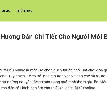
BLOG
THỂ THAO
– Hướng Dẫn Chi Tiết Cho Người Mới 
nay, tài xỉu online là một lựa chọn quen thuộc nhờ luật chơi đơn g
ao. Tuy nhiên, để có trải nghiệm trọn vẹn và hạn chế rủi ro, ng
hư những nguyên tắc cơ bản trong quá trình tham gia. Bài viết
 cho đến các kinh nghiệm cần thiết khi chơi tài xỉu online.