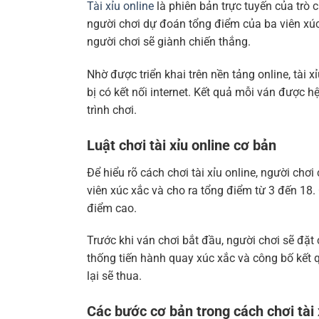
Tài xỉu online
là phiên bản trực tuyến của trò c
người chơi dự đoán tổng điểm của ba viên xúc
người chơi sẽ giành chiến thắng.
Nhờ được triển khai trên nền tảng online, tài x
bị có kết nối internet. Kết quả mỗi ván được h
trình chơi.
Luật chơi tài xỉu online cơ bản
Để hiểu rõ cách chơi tài xỉu online, người chơ
viên xúc xắc và cho ra tổng điểm từ 3 đến 18
điểm cao.
Trước khi ván chơi bắt đầu, người chơi sẽ đặt
thống tiến hành quay xúc xắc và công bố kết 
lại sẽ thua.
Các bước cơ bản trong cách chơi tài 