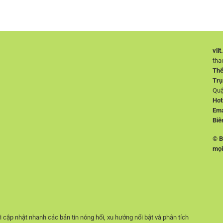
vlit
tha
Thể
Trụ
Quậ
Hot
Ema
Biê
© B
mọi
i cập nhật nhanh các bản tin nóng hổi, xu hướng nổi bật và phân tích