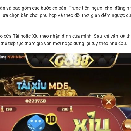
giản và bao gồm các bước cơ bản. Trước tiên, người chơi đăng n
ó, lựa chọn bàn chơi phù hợp và theo dõi thời gian đếm ngược c
ào cửa Tài hoặc Xỉu theo nhận định của mình. Sau khi ván kết th
 thể tiếp tục tham gia ván mới hoặc dừng lại tùy theo nhu cầu.