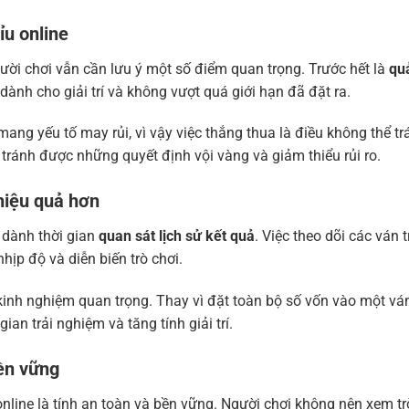
ỉu online
gười chơi vẫn cần lưu ý một số điểm quan trọng. Trước hết là
qu
 dành cho giải trí và không vượt quá giới hạn đã đặt ra.
e mang yếu tố may rủi, vì vậy việc thắng thua là điều không thể t
 tránh được những quyết định vội vàng và giảm thiểu rủi ro.
 hiệu quả hơn
n dành thời gian
quan sát lịch sử kết quả
. Việc theo dõi các ván 
hịp độ và diễn biến trò chơi.
inh nghiệm quan trọng. Thay vì đặt toàn bộ số vốn vào một ván
ian trải nghiệm và tăng tính giải trí.
bền vững
 online là tính an toàn và bền vững. Người chơi không nên xem tr