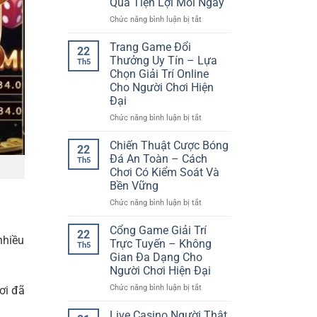
Quả Tiện Lợi Mỗi Ngày
online
Trò
Chơi
ở
Chức năng bình luận bị tắt
Dân
Xổ
Gian
Số
Trang Game Đổi
22
Đậm
Online
Thưởng Uy Tín – Lựa
Th5
Tính
Nhanh
Chọn Giải Trí Online
Tư
Chóng
Cho Người Chơi Hiện
Duy
GG88
Đại
Và
–
Chiến
Trải
ở
Chức năng bình luận bị tắt
Thuật
Nghiệm
Trang
Dự
Game
Chiến Thuật Cược Bóng
22
Đoán
Đổi
Đá An Toàn – Cách
Th5
Kết
Thưởng
Chơi Có Kiểm Soát Và
Quả
Uy
Bền Vững
Tiện
Tín
Lợi
–
ở
Chức năng bình luận bị tắt
Mỗi
Lựa
Chiến
Ngày
Chọn
Thuật
Cổng Game Giải Trí
22
Giải
Cược
nhiều
Trực Tuyến – Không
Th5
Trí
Bóng
Gian Đa Dạng Cho
Online
Đá
Người Chơi Hiện Đại
Cho
An
Người
Toàn
ở
Chức năng bình luận bị tắt
ơi đã
Chơi
–
Cổng
Hiện
Cách
Game
Live Casino Người Thật