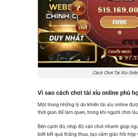
Cách Chơi Tài Xỉu Onl
Vì sao cách chơi tài xỉu online phù h
Một trong những lý do khiến tài xỉu online đượ
thời gian để làm quen, trong khi người chơi lâ
Bên cạnh đó, nhịp độ ván chơi nhanh giúp ngư
biết kết quả thắng thua, tạo cảm giác hồi hộp v