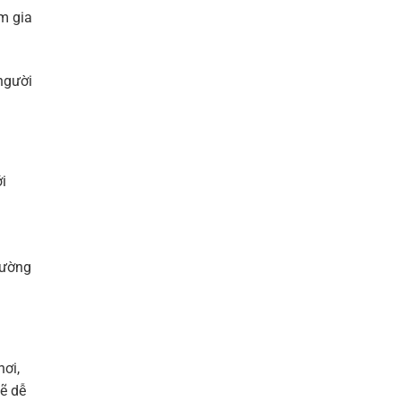
Lựa
Tích
am gia
chọn
Phong
phù
Độ
hợp
Đội
cho
Bóng
người
người
RR88
chơi
–
mới
Nền
Tảng
Quan
Trọng
Khi
ới
Soi
Kèo
rường
hơi,
sẽ dễ