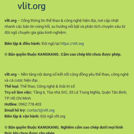
vlit.org
– Cổng thông tin thể thao & công nghệ hiện đại, nơi cập nhật
nhanh các bản tin nóng hổi, xu hướng nổi bật và phân tích chuyên sâu từ
đội ngũ chuyên gia giàu kinh nghiệm.
Biên tập & điều hành:
Đội ngũ tại
https://vlit.org
© Bản quyền thuộc KANGKANG. Cấm sao chép khi chưa được phép.
vlit.org
– Nền tảng nội dung số kết nối cộng đồng yêu thể thao, công nghệ
và cá cược hiện đại. .
Thể loại:
Thể thao, Công nghệ & Giải trí số
Trụ sở làm việc:
Tầng 6, Tòa nhà GIC, 33 Lê Trung Nghĩa, Quận Tân Bình,
TP. Hồ Chí Minh
Hotline:
0962.778.403
Email hỗ trợ:
contact@vlit.org
Biên tập & vận hành:
Đội ngũ vlit.org
© Bản quyền thuộc KANGKANG. Nghiêm cấm sao chép dưới mọi hình
thức khi chưa được cho phép.