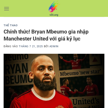
Bỏ
qua
nội
dung
THỂ THAO
Chính thức! Bryan Mbeumo gia nhập
Manchester United với giá kỷ lục
ĐĂNG VÀO
THÁNG 7 21, 2025
BỞI
ADMIN