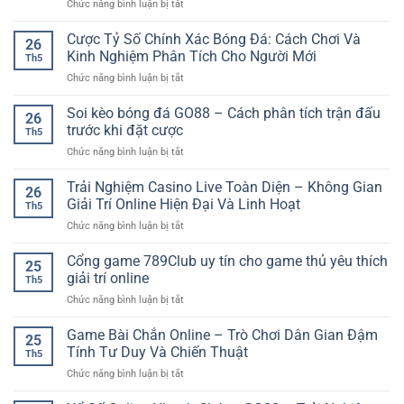
ở
Chức năng bình luận bị tắt
SP8BET
Hướng
–
dẫn
Cược Tỷ Số Chính Xác Bóng Đá: Cách Chơi Và
Cách
26
chơi
Giải
Kinh Nghiệm Phân Tích Cho Người Mới
Th5
game
Trí
ở
Chức năng bình luận bị tắt
online
Linh
Cược
chi
Hoạt
Tỷ
Soi kèo bóng đá GO88 – Cách phân tích trận đấu
tiết
Cho
26
Số
–
trước khi đặt cược
Người
Th5
Chính
Cách
Thích
ở
Chức năng bình luận bị tắt
Xác
bắt
Dự
Soi
Bóng
đầu
Đoán
kèo
Trải Nghiệm Casino Live Toàn Diện – Không Gian
Đá:
dễ
26
bóng
Cách
Giải Trí Online Hiện Đại Và Linh Hoạt
hiểu
Th5
đá
Chơi
cho
ở
Chức năng bình luận bị tắt
GO88
Và
người
Trải
–
Kinh
mới
Nghiệm
Cổng game 789Club uy tín cho game thủ yêu thích
Cách
Nghiệm
25
Casino
phân
giải trí online
Phân
Th5
Live
tích
Tích
ở
Chức năng bình luận bị tắt
Toàn
trận
Cho
Cổng
Diện
đấu
Người
game
Game Bài Chắn Online – Trò Chơi Dân Gian Đậm
–
trước
25
Mới
789Club
Không
Tính Tư Duy Và Chiến Thuật
khi
Th5
uy
Gian
đặt
ở
Chức năng bình luận bị tắt
tín
Giải
cược
Game
cho
Trí
Bài