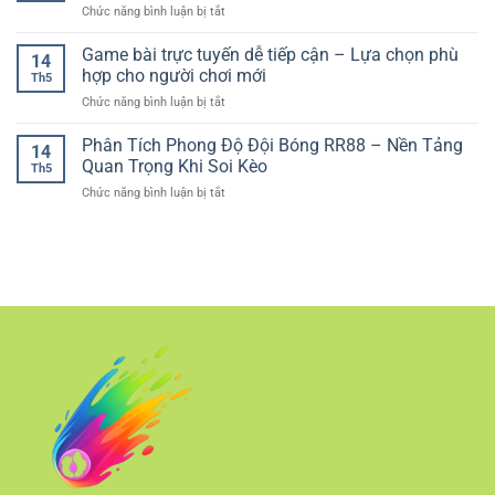
Và
ở
Chức năng bình luận bị tắt
–
Đa
Bền
Phân
Trải
Dạng
Vững
Tích
Game bài trực tuyến dễ tiếp cận – Lựa chọn phù
Nghiệm
Cho
14
Kèo
Sòng
hợp cho người chơi mới
Người
Th5
Bóng
Bài
Chơi
ở
Chức năng bình luận bị tắt
Đá
Trực
Hiện
Game
Trước
Tuyến
Đại
bài
Phân Tích Phong Độ Đội Bóng RR88 – Nền Tảng
Trận
Chân
14
trực
–
Quan Trọng Khi Soi Kèo
Thực
Th5
tuyến
Cách
ở
Chức năng bình luận bị tắt
dễ
Đánh
Phân
tiếp
Giá
Tích
cận
Kèo
Phong
–
Chính
Độ
Lựa
Xác
Đội
chọn
Hơn
Bóng
phù
RR88
hợp
–
cho
Nền
người
Tảng
chơi
Quan
mới
Trọng
Khi
Soi
Kèo