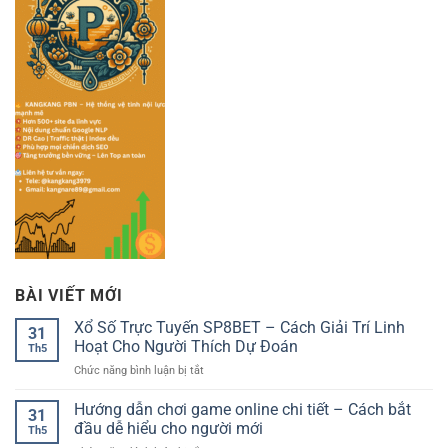
BÀI VIẾT MỚI
Xổ Số Trực Tuyến SP8BET – Cách Giải Trí Linh
31
Hoạt Cho Người Thích Dự Đoán
Th5
ở
Chức năng bình luận bị tắt
Xổ
Số
Hướng dẫn chơi game online chi tiết – Cách bắt
31
Trực
đầu dễ hiểu cho người mới
Th5
Tuyến