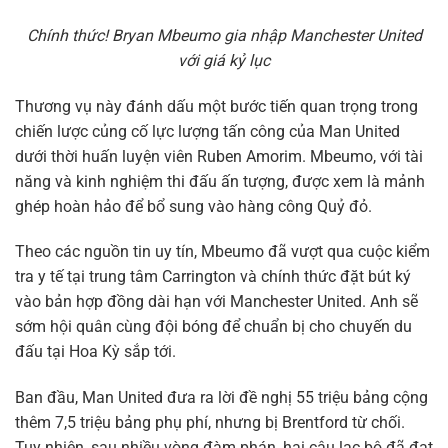
Chính thức! Bryan Mbeumo gia nhập Manchester United
với giá kỷ lục
Thương vụ này đánh dấu một bước tiến quan trọng trong
chiến lược củng cố lực lượng tấn công của Man United
dưới thời huấn luyện viên Ruben Amorim. Mbeumo, với tài
năng và kinh nghiệm thi đấu ấn tượng, được xem là mảnh
ghép hoàn hảo để bổ sung vào hàng công Quỷ đỏ.
Theo các nguồn tin uy tín, Mbeumo đã vượt qua cuộc kiểm
tra y tế tại trung tâm Carrington và chính thức đặt bút ký
vào bản hợp đồng dài hạn với Manchester United. Anh sẽ
sớm hội quân cùng đội bóng để chuẩn bị cho chuyến du
đấu tại Hoa Kỳ sắp tới.
Ban đầu, Man United đưa ra lời đề nghị 55 triệu bảng cộng
thêm 7,5 triệu bảng phụ phí, nhưng bị Brentford từ chối.
Tuy nhiên, sau nhiều vòng đàm phán, hai câu lạc bộ đã đạt