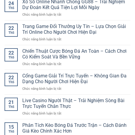
Xổ Số Online Nhanh Chóng GG88 – Trải Nghiệm
game
Online
24
Chắn
thủ
Dự Đoán Kết Quả Tiện Lợi Mỗi Ngày
Hiện
Th5
Online
yêu
Đại
ở
Chức năng bình luận bị tắt
–
thích
Và
Xổ
Trò
giải
Linh
Số
Trang Game Đổi Thưởng Uy Tín – Lựa Chọn Giải
Chơi
trí
22
Hoạt
Online
Dân
Trí Online Cho Người Chơi Hiện Đại
online
Th5
Nhanh
Gian
ở
Chức năng bình luận bị tắt
Chóng
Đậm
Trang
GG88
Tính
Game
Chiến Thuật Cược Bóng Đá An Toàn – Cách Chơi
–
Tư
22
Đổi
Trải
Có Kiểm Soát Và Bền Vững
Duy
Th5
Thưởng
Nghiệm
Và
ở
Chức năng bình luận bị tắt
Uy
Dự
Chiến
Chiến
Tín
Đoán
Thuật
Thuật
Cổng Game Giải Trí Trực Tuyến – Không Gian Đa
–
Kết
22
Cược
Lựa
Dạng Cho Người Chơi Hiện Đại
Quả
Th5
Bóng
Chọn
Tiện
ở
Chức năng bình luận bị tắt
Đá
Giải
Lợi
Cổng
An
Trí
Mỗi
Game
Live Casino Người Thật – Trải Nghiệm Sòng Bài
Toàn
Online
21
Ngày
Giải
–
Trực Tuyến Chân Thực
Cho
Th5
Trí
Cách
Người
ở
Chức năng bình luận bị tắt
Trực
Chơi
Chơi
Live
Tuyến
Có
Hiện
Casino
Phân Tích Kèo Bóng Đá Trước Trận – Cách Đánh
–
Kiểm
15
Đại
Người
Không
Giá Kèo Chính Xác Hơn
Soát
Th5
Thật
Gian