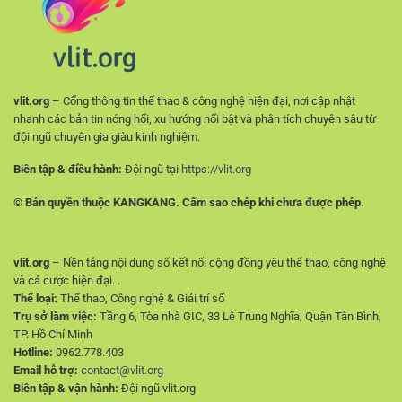
Soi
Kèo
vlit.org
– Cổng thông tin thể thao & công nghệ hiện đại, nơi cập nhật
nhanh các bản tin nóng hổi, xu hướng nổi bật và phân tích chuyên sâu từ
đội ngũ chuyên gia giàu kinh nghiệm.
Biên tập & điều hành:
Đội ngũ tại
https://vlit.org
© Bản quyền thuộc KANGKANG. Cấm sao chép khi chưa được phép.
vlit.org
– Nền tảng nội dung số kết nối cộng đồng yêu thể thao, công nghệ
và cá cược hiện đại. .
Thể loại:
Thể thao, Công nghệ & Giải trí số
Trụ sở làm việc:
Tầng 6, Tòa nhà GIC, 33 Lê Trung Nghĩa, Quận Tân Bình,
TP. Hồ Chí Minh
Hotline:
0962.778.403
Email hỗ trợ:
contact@vlit.org
Biên tập & vận hành:
Đội ngũ vlit.org