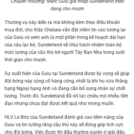
Chuyển nhượng: Marc Guiu gia nhập Sunderland theo
dạng cho mượn
Thương vụ này diễn ra mà không kèm theo điều khoản
mua đứt, cho thấy Chelsea vẫn đặt niềm tin vào tương lai
của Guiu và xem anh là một phần trong kế hoạch dài hạn
của câu lạc bộ. Sunderland sẽ chịu trách nhiệm toàn bộ
mức lương của cầu thủ trẻ người Tây Ban Nha trong suốt
thời gian cho mượn.
Sự xuất hiện của Guiu tại Sunderland được kỳ vọng sẽ giúp
đội bóng này củng cố hàng công, nhất là khi họ vừa thăng
hạng Ngoại hạng Anh và đang cần bổ sung nhân sự chất
lượng. Trước đó, Sunderland đã nỗ lực chiêu mộ nhiều tiền
đạo nhưng chưa đạt được kết quả như mong muốn.
HLV Le Bris của Sunderland đánh giá cao tiềm năng của
Guiu và tin tưởng rằng cầu thủ này sẽ đóng góp tích cực
cho đội bóng. Việc được thi đấu thường xuyên ở giải đấu