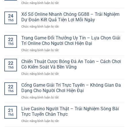
đặt
ở
Chức năng bình luận bị tắt
tín
Giải
cược
Game
cho
Trí
Bài
Xổ Số Online Nhanh Chóng GG88 – Trải Nghiệm
game
Online
24
Chắn
thủ
Dự Đoán Kết Quả Tiện Lợi Mỗi Ngày
Hiện
Th5
Online
yêu
Đại
ở
Chức năng bình luận bị tắt
–
thích
Và
Xổ
Trò
giải
Linh
Số
Trang Game Đổi Thưởng Uy Tín – Lựa Chọn Giải
Chơi
trí
22
Hoạt
Online
Dân
Trí Online Cho Người Chơi Hiện Đại
online
Th5
Nhanh
Gian
ở
Chức năng bình luận bị tắt
Chóng
Đậm
Trang
GG88
Tính
Game
Chiến Thuật Cược Bóng Đá An Toàn – Cách Chơi
–
Tư
22
Đổi
Trải
Có Kiểm Soát Và Bền Vững
Duy
Th5
Thưởng
Nghiệm
Và
ở
Chức năng bình luận bị tắt
Uy
Dự
Chiến
Chiến
Tín
Đoán
Thuật
Thuật
Cổng Game Giải Trí Trực Tuyến – Không Gian Đa
–
Kết
22
Cược
Lựa
Dạng Cho Người Chơi Hiện Đại
Quả
Th5
Bóng
Chọn
Tiện
ở
Chức năng bình luận bị tắt
Đá
Giải
Lợi
Cổng
An
Trí
Mỗi
Game
Live Casino Người Thật – Trải Nghiệm Sòng Bài
Toàn
Online
21
Ngày
Giải
–
Trực Tuyến Chân Thực
Cho
Th5
Trí
Cách
Người
ở
Chức năng bình luận bị tắt
Trực
Chơi
Chơi
Live
Tuyến
Có
Hiện