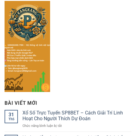
BÀI VIẾT MỚI
Xổ Số Trực Tuyến SP8BET – Cách Giải Trí Linh
31
Hoạt Cho Người Thích Dự Đoán
Th5
ở
Chức năng bình luận bị tắt
Xổ
Số