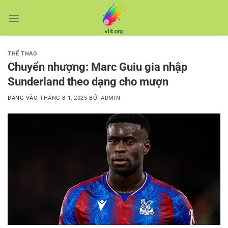
Bỏ
qua
nội
dung
THỂ THAO
Chuyển nhượng: Marc Guiu gia nhập
Sunderland theo dạng cho mượn
ĐĂNG VÀO
THÁNG 8 1, 2025
BỞI
ADMIN