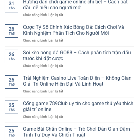
Hướng dẫn chơi game online chi tiết – Cách bắt
31
Trực
đầu dễ hiểu cho người mới
Th5
Tuyến
ở
Chức năng bình luận bị tắt
SP8BET
Hướng
–
dẫn
Cược Tỷ Số Chính Xác Bóng Đá: Cách Chơi Và
Cách
26
chơi
Giải
Kinh Nghiệm Phân Tích Cho Người Mới
Th5
game
Trí
ở
Chức năng bình luận bị tắt
online
Linh
Cược
chi
Hoạt
Tỷ
Soi kèo bóng đá GO88 – Cách phân tích trận đấu
tiết
Cho
26
Số
–
trước khi đặt cược
Người
Th5
Chính
Cách
Thích
ở
Chức năng bình luận bị tắt
Xác
bắt
Dự
Soi
Bóng
đầu
Đoán
kèo
Trải Nghiệm Casino Live Toàn Diện – Không Gian
Đá:
dễ
26
bóng
Cách
Giải Trí Online Hiện Đại Và Linh Hoạt
hiểu
Th5
đá
Chơi
cho
ở
Chức năng bình luận bị tắt
GO88
Và
người
Trải
–
Kinh
mới
Nghiệm
Cổng game 789Club uy tín cho game thủ yêu thích
Cách
Nghiệm
25
Casino
phân
giải trí online
Phân
Th5
Live
tích
Tích
ở
Chức năng bình luận bị tắt
Toàn
trận
Cho
Cổng
Diện
đấu
Người
game
Game Bài Chắn Online – Trò Chơi Dân Gian Đậm
–
trước
25
Mới
789Club
Không
Tính Tư Duy Và Chiến Thuật
khi
Th5
uy
Gian