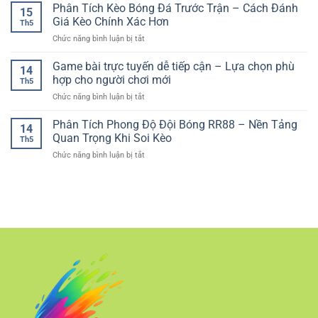
Casino
Phân Tích Kèo Bóng Đá Trước Trận – Cách Đánh
–
Kiểm
15
Đại
Người
Không
Giá Kèo Chính Xác Hơn
Soát
Th5
Thật
Gian
Và
ở
Chức năng bình luận bị tắt
–
Đa
Bền
Phân
Trải
Dạng
Vững
Tích
Game bài trực tuyến dễ tiếp cận – Lựa chọn phù
Nghiệm
Cho
14
Kèo
Sòng
hợp cho người chơi mới
Người
Th5
Bóng
Bài
Chơi
ở
Chức năng bình luận bị tắt
Đá
Trực
Hiện
Game
Trước
Tuyến
Đại
bài
Phân Tích Phong Độ Đội Bóng RR88 – Nền Tảng
Trận
Chân
14
trực
–
Quan Trọng Khi Soi Kèo
Thực
Th5
tuyến
Cách
ở
Chức năng bình luận bị tắt
dễ
Đánh
Phân
tiếp
Giá
Tích
cận
Kèo
Phong
–
Chính
Độ
Lựa
Xác
Đội
chọn
Hơn
Bóng
phù
RR88
hợp
–
cho
Nền
người
Tảng
chơi
Quan
mới
Trọng
Khi