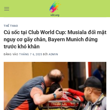
Bỏ
qua
nội
dung
THỂ THAO
Cú sốc tại Club World Cup: Musiala đối mặt
nguy cơ gãy chân, Bayern Munich đứng
trước khó khăn
ĐĂNG VÀO
THÁNG 7 6, 2025
BỞI
ADMIN