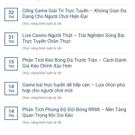
Dự
Chiến
Chiến
Tín
Đoán
Thuật
Thuật
Cổng Game Giải Trí Trực Tuyến – Không Gian Đa
–
Kết
22
Cược
Lựa
Dạng Cho Người Chơi Hiện Đại
Quả
Th5
Bóng
Chọn
Tiện
ở
Chức năng bình luận bị tắt
Đá
Giải
Lợi
Cổng
An
Trí
Mỗi
Game
Live Casino Người Thật – Trải Nghiệm Sòng Bài
Toàn
Online
21
Ngày
Giải
–
Trực Tuyến Chân Thực
Cho
Th5
Trí
Cách
Người
ở
Chức năng bình luận bị tắt
Trực
Chơi
Chơi
Live
Tuyến
Có
Hiện
Casino
Phân Tích Kèo Bóng Đá Trước Trận – Cách Đánh
–
Kiểm
15
Đại
Người
Không
Giá Kèo Chính Xác Hơn
Soát
Th5
Thật
Gian
Và
ở
Chức năng bình luận bị tắt
–
Đa
Bền
Phân
Trải
Dạng
Vững
Tích
Game bài trực tuyến dễ tiếp cận – Lựa chọn phù
Nghiệm
Cho
14
Kèo
Sòng
hợp cho người chơi mới
Người
Th5
Bóng
Bài
Chơi
ở
Chức năng bình luận bị tắt
Đá
Trực
Hiện
Game
Trước
Tuyến
Đại
bài
Phân Tích Phong Độ Đội Bóng RR88 – Nền Tảng
Trận
Chân
14
trực
–
Quan Trọng Khi Soi Kèo
Thực
Th5
tuyến
Cách
ở
Chức năng bình luận bị tắt
dễ
Đánh
Phân
tiếp
Giá
Tích
cận
Kèo