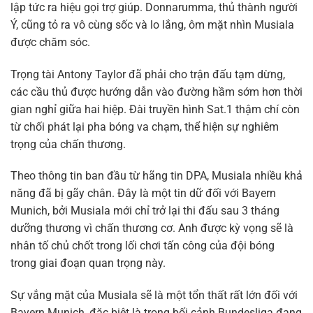
lập tức ra hiệu gọi trợ giúp. Donnarumma, thủ thành người
Ý, cũng tỏ ra vô cùng sốc và lo lắng, ôm mặt nhìn Musiala
được chăm sóc.
Trọng tài Antony Taylor đã phải cho trận đấu tạm dừng,
các cầu thủ được hướng dẫn vào đường hầm sớm hơn thời
gian nghỉ giữa hai hiệp. Đài truyền hình Sat.1 thậm chí còn
từ chối phát lại pha bóng va chạm, thể hiện sự nghiêm
trọng của chấn thương.
Theo thông tin ban đầu từ hãng tin DPA, Musiala nhiều khả
năng đã bị gãy chân. Đây là một tin dữ đối với Bayern
Munich, bởi Musiala mới chỉ trở lại thi đấu sau 3 tháng
dưỡng thương vì chấn thương cơ. Anh được kỳ vọng sẽ là
nhân tố chủ chốt trong lối chơi tấn công của đội bóng
trong giai đoạn quan trọng này.
Sự vắng mặt của Musiala sẽ là một tổn thất rất lớn đối với
Bayern Munich, đặc biệt là trong bối cảnh Bundesliga đang