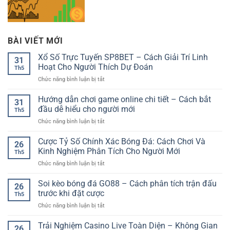
BÀI VIẾT MỚI
Xổ Số Trực Tuyến SP8BET – Cách Giải Trí Linh
31
Hoạt Cho Người Thích Dự Đoán
Th5
ở
Chức năng bình luận bị tắt
Xổ
Số
Hướng dẫn chơi game online chi tiết – Cách bắt
31
Trực
đầu dễ hiểu cho người mới
Th5
Tuyến
ở
Chức năng bình luận bị tắt
SP8BET
Hướng
–
dẫn
Cược Tỷ Số Chính Xác Bóng Đá: Cách Chơi Và
Cách
26
chơi
Giải
Kinh Nghiệm Phân Tích Cho Người Mới
Th5
game
Trí
ở
Chức năng bình luận bị tắt
online
Linh
Cược
chi
Hoạt
Tỷ
Soi kèo bóng đá GO88 – Cách phân tích trận đấu
tiết
Cho
26
Số
–
trước khi đặt cược
Người
Th5
Chính
Cách
Thích
ở
Chức năng bình luận bị tắt
Xác
bắt
Dự
Soi
Bóng
đầu
Đoán
kèo
Trải Nghiệm Casino Live Toàn Diện – Không Gian
Đá:
dễ
26