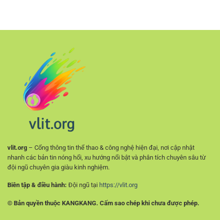
Phong
–
Chính
Độ
Lựa
Xác
Đội
chọn
Hơn
Bóng
phù
RR88
hợp
–
cho
Nền
người
Tảng
chơi
Quan
mới
Trọng
Khi
Soi
Kèo
vlit.org
– Cổng thông tin thể thao & công nghệ hiện đại, nơi cập nhật
nhanh các bản tin nóng hổi, xu hướng nổi bật và phân tích chuyên sâu từ
đội ngũ chuyên gia giàu kinh nghiệm.
Biên tập & điều hành:
Đội ngũ tại
https://vlit.org
© Bản quyền thuộc KANGKANG. Cấm sao chép khi chưa được phép.