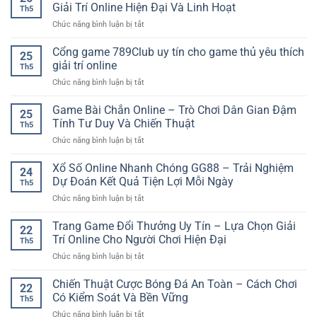
bóng
Cách
Giải Trí Online Hiện Đại Và Linh Hoạt
hiểu
Th5
đá
Chơi
cho
ở
Chức năng bình luận bị tắt
GO88
Và
người
Trải
–
Kinh
mới
Nghiệm
Cổng game 789Club uy tín cho game thủ yêu thích
Cách
Nghiệm
25
Casino
phân
giải trí online
Phân
Th5
Live
tích
Tích
ở
Chức năng bình luận bị tắt
Toàn
trận
Cho
Cổng
Diện
đấu
Người
game
Game Bài Chắn Online – Trò Chơi Dân Gian Đậm
–
trước
25
Mới
789Club
Không
Tính Tư Duy Và Chiến Thuật
khi
Th5
uy
Gian
đặt
ở
Chức năng bình luận bị tắt
tín
Giải
cược
Game
cho
Trí
Bài
Xổ Số Online Nhanh Chóng GG88 – Trải Nghiệm
game
Online
24
Chắn
thủ
Dự Đoán Kết Quả Tiện Lợi Mỗi Ngày
Hiện
Th5
Online
yêu
Đại
ở
Chức năng bình luận bị tắt
–
thích
Và
Xổ
Trò
giải
Linh
Số
Trang Game Đổi Thưởng Uy Tín – Lựa Chọn Giải
Chơi
trí
22
Hoạt
Online
Dân
Trí Online Cho Người Chơi Hiện Đại
online
Th5
Nhanh
Gian
ở
Chức năng bình luận bị tắt
Chóng
Đậm
Trang
GG88
Tính
Game
Chiến Thuật Cược Bóng Đá An Toàn – Cách Chơi
–
Tư
22
Đổi
Trải
Có Kiểm Soát Và Bền Vững
Duy
Th5
Thưởng
Nghiệm
Và
ở
Chức năng bình luận bị tắt
Uy