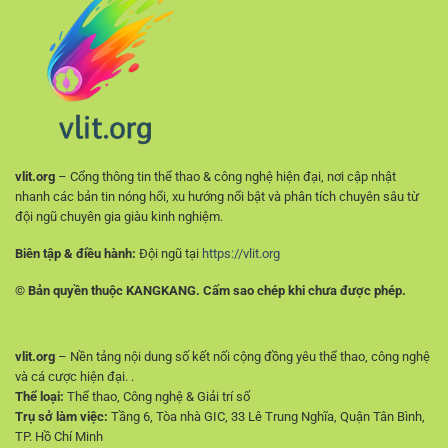
Tảng
chơi
Quan
mới
Trọng
Khi
Soi
Kèo
vlit.org
– Cổng thông tin thể thao & công nghệ hiện đại, nơi cập nhật
nhanh các bản tin nóng hổi, xu hướng nổi bật và phân tích chuyên sâu từ
đội ngũ chuyên gia giàu kinh nghiệm.
Biên tập & điều hành:
Đội ngũ tại
https://vlit.org
© Bản quyền thuộc KANGKANG. Cấm sao chép khi chưa được phép.
vlit.org
– Nền tảng nội dung số kết nối cộng đồng yêu thể thao, công nghệ
và cá cược hiện đại. .
Thể loại:
Thể thao, Công nghệ & Giải trí số
Trụ sở làm việc:
Tầng 6, Tòa nhà GIC, 33 Lê Trung Nghĩa, Quận Tân Bình,
TP. Hồ Chí Minh