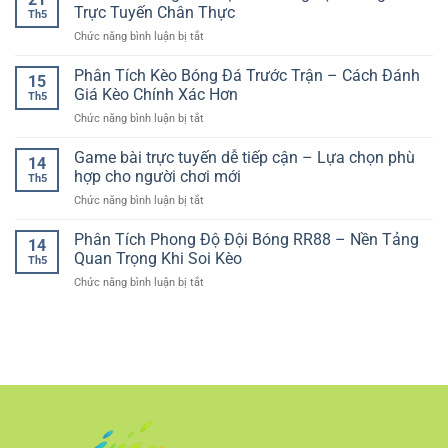
Giải
–
Trực Tuyến Chân Thực
Cho
Th5
Trí
Cách
Người
ở
Chức năng bình luận bị tắt
Trực
Chơi
Chơi
Live
Tuyến
Có
Hiện
Casino
Phân Tích Kèo Bóng Đá Trước Trận – Cách Đánh
–
Kiểm
15
Đại
Người
Không
Giá Kèo Chính Xác Hơn
Soát
Th5
Thật
Gian
Và
ở
Chức năng bình luận bị tắt
–
Đa
Bền
Phân
Trải
Dạng
Vững
Tích
Game bài trực tuyến dễ tiếp cận – Lựa chọn phù
Nghiệm
Cho
14
Kèo
Sòng
hợp cho người chơi mới
Người
Th5
Bóng
Bài
Chơi
ở
Chức năng bình luận bị tắt
Đá
Trực
Hiện
Game
Trước
Tuyến
Đại
bài
Phân Tích Phong Độ Đội Bóng RR88 – Nền Tảng
Trận
Chân
14
trực
–
Quan Trọng Khi Soi Kèo
Thực
Th5
tuyến
Cách
ở
Chức năng bình luận bị tắt
dễ
Đánh
Phân
tiếp
Giá
Tích
cận
Kèo
Phong
–
Chính
Độ
Lựa
Xác
Đội
chọn
Hơn
Bóng
phù
RR88
hợp
–
cho
Nền
người