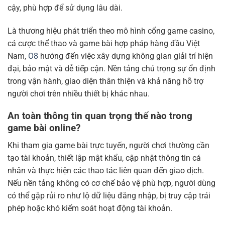
cậy, phù hợp để sử dụng lâu dài.
Là thương hiệu phát triển theo mô hình cổng game casino,
cá cược thể thao và game bài hợp pháp hàng đầu Việt
Nam,
O8
hướng đến việc xây dựng không gian giải trí hiện
đại, bảo mật và dễ tiếp cận. Nền tảng chú trọng sự ổn định
trong vận hành, giao diện thân thiện và khả năng hỗ trợ
người chơi trên nhiều thiết bị khác nhau.
An toàn thông tin quan trọng thế nào trong
game bài online?
Khi tham gia game bài trực tuyến, người chơi thường cần
tạo tài khoản, thiết lập mật khẩu, cập nhật thông tin cá
nhân và thực hiện các thao tác liên quan đến giao dịch.
Nếu nền tảng không có cơ chế bảo vệ phù hợp, người dùng
có thể gặp rủi ro như lộ dữ liệu đăng nhập, bị truy cập trái
phép hoặc khó kiểm soát hoạt động tài khoản.