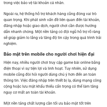
trong việc bảo vệ tài khoản cá nhân.
Ngoài ra, hệ thống hỗ trợ khách hàng cũng đóng vai trò
quan trọng. Khi phát sinh vấn đề liên quan đến tài khoản,
đăng nhập hoặc giao dịch, người chơi cần được hướng
dẫn nhanh chóng. Một nền tảng có đội ngũ hỗ trợ rõ ràng
sẽ giúp giảm lo lắng và tăng độ tin cậy trong quá trình trải
nghiệm.
Bảo mật trên mobile cho người chơi hiện đại
Hiện nay, nhiều người chơi truy cập game bài online bằng
điện thoại vì sự tiện lợi và linh hoạt. Tuy nhiên, sử dụng
mobile cũng đòi hỏi người dùng chú ý hơn đến an toàn
thông tin. Việc đăng nhập trên thiết bị lạ, dùng mạng công
cộng hoặc lưu mật khẩu thiếu cẩn trọng có thể làm tăng
nguy cơ mất an toàn tài khoản.
Một nền tảng chất lượng cần tối ưu bảo mật tốt trên