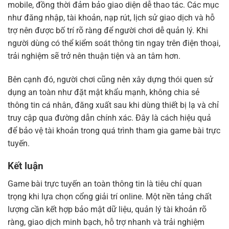
mobile, đồng thời đảm bảo giao diện dễ thao tác. Các mục
như đăng nhập, tài khoản, nạp rút, lịch sử giao dịch và hỗ
trợ nên được bố trí rõ ràng để người chơi dễ quản lý. Khi
người dùng có thể kiểm soát thông tin ngay trên điện thoại,
trải nghiệm sẽ trở nên thuận tiện và an tâm hơn.
Bên cạnh đó, người chơi cũng nên xây dựng thói quen sử
dụng an toàn như đặt mật khẩu mạnh, không chia sẻ
thông tin cá nhân, đăng xuất sau khi dùng thiết bị lạ và chỉ
truy cập qua đường dẫn chính xác. Đây là cách hiệu quả
để bảo vệ tài khoản trong quá trình tham gia game bài trực
tuyến.
Kết luận
Game bài trực tuyến an toàn thông tin là tiêu chí quan
trọng khi lựa chọn cổng giải trí online. Một nền tảng chất
lượng cần kết hợp bảo mật dữ liệu, quản lý tài khoản rõ
ràng, giao dịch minh bạch, hỗ trợ nhanh và trải nghiệm