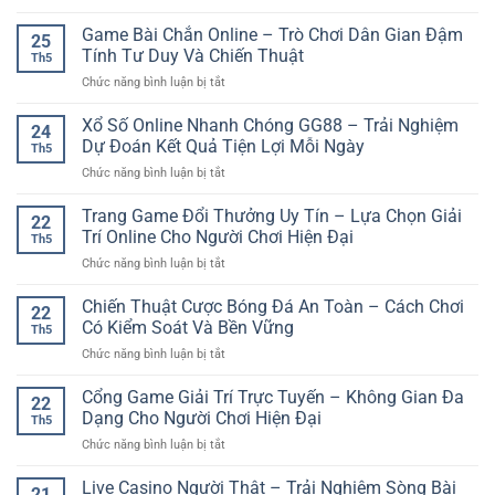
Cho
Cổng
Diện
đấu
Người
game
Game Bài Chắn Online – Trò Chơi Dân Gian Đậm
–
trước
25
Mới
789Club
Không
Tính Tư Duy Và Chiến Thuật
khi
Th5
uy
Gian
đặt
ở
Chức năng bình luận bị tắt
tín
Giải
cược
Game
cho
Trí
Bài
Xổ Số Online Nhanh Chóng GG88 – Trải Nghiệm
game
Online
24
Chắn
thủ
Dự Đoán Kết Quả Tiện Lợi Mỗi Ngày
Hiện
Th5
Online
yêu
Đại
ở
Chức năng bình luận bị tắt
–
thích
Và
Xổ
Trò
giải
Linh
Số
Trang Game Đổi Thưởng Uy Tín – Lựa Chọn Giải
Chơi
trí
22
Hoạt
Online
Dân
Trí Online Cho Người Chơi Hiện Đại
online
Th5
Nhanh
Gian
ở
Chức năng bình luận bị tắt
Chóng
Đậm
Trang
GG88
Tính
Game
Chiến Thuật Cược Bóng Đá An Toàn – Cách Chơi
–
Tư
22
Đổi
Trải
Có Kiểm Soát Và Bền Vững
Duy
Th5
Thưởng
Nghiệm
Và
ở
Chức năng bình luận bị tắt
Uy
Dự
Chiến
Chiến
Tín
Đoán
Thuật
Thuật
Cổng Game Giải Trí Trực Tuyến – Không Gian Đa
–
Kết
22
Cược
Lựa
Dạng Cho Người Chơi Hiện Đại
Quả
Th5
Bóng
Chọn
Tiện
ở
Chức năng bình luận bị tắt
Đá
Giải
Lợi
Cổng
An
Trí
Mỗi
Game
Live Casino Người Thật – Trải Nghiệm Sòng Bài
Toàn
Online
21
Ngày