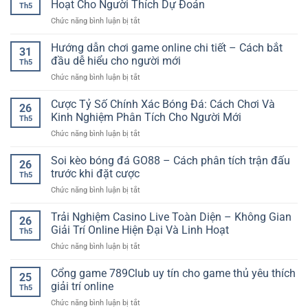
Hoạt Cho Người Thích Dự Đoán
Th5
ở
Chức năng bình luận bị tắt
Xổ
Số
Hướng dẫn chơi game online chi tiết – Cách bắt
31
Trực
đầu dễ hiểu cho người mới
Th5
Tuyến
ở
Chức năng bình luận bị tắt
SP8BET
Hướng
–
dẫn
Cược Tỷ Số Chính Xác Bóng Đá: Cách Chơi Và
Cách
26
chơi
Giải
Kinh Nghiệm Phân Tích Cho Người Mới
Th5
game
Trí
ở
Chức năng bình luận bị tắt
online
Linh
Cược
chi
Hoạt
Tỷ
Soi kèo bóng đá GO88 – Cách phân tích trận đấu
tiết
Cho
26
Số
–
trước khi đặt cược
Người
Th5
Chính
Cách
Thích
ở
Chức năng bình luận bị tắt
Xác
bắt
Dự
Soi
Bóng
đầu
Đoán
kèo
Trải Nghiệm Casino Live Toàn Diện – Không Gian
Đá:
dễ
26
bóng
Cách
Giải Trí Online Hiện Đại Và Linh Hoạt
hiểu
Th5
đá
Chơi
cho
ở
Chức năng bình luận bị tắt
GO88
Và
người
Trải
–
Kinh
mới
Nghiệm
Cổng game 789Club uy tín cho game thủ yêu thích
Cách
Nghiệm
25
Casino
phân
giải trí online
Phân
Th5
Live
tích
Tích
ở
Chức năng bình luận bị tắt
Toàn
trận