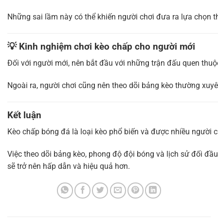
Những sai lầm này có thể khiến người chơi đưa ra lựa chọn th
💡 Kinh nghiệm chơi kèo chấp cho người mới
Đối với người mới, nên bắt đầu với những trận đấu quen thuộc 
Ngoài ra, người chơi cũng nên theo dõi bảng kèo thường xuyên
Kết luận
Kèo chấp bóng đá là loại kèo phổ biến và được nhiều người ch
Việc theo dõi bảng kèo, phong độ đội bóng và lịch sử đối đầu
sẽ trở nên hấp dẫn và hiệu quả hơn.