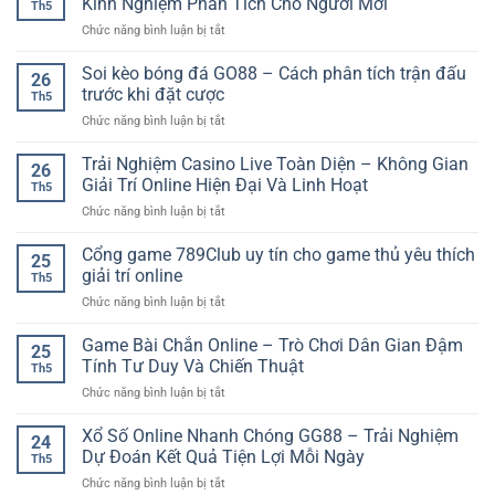
Kinh Nghiệm Phân Tích Cho Người Mới
Th5
game
Trí
ở
Chức năng bình luận bị tắt
online
Linh
Cược
chi
Hoạt
Tỷ
Soi kèo bóng đá GO88 – Cách phân tích trận đấu
tiết
Cho
26
Số
–
trước khi đặt cược
Người
Th5
Chính
Cách
Thích
ở
Chức năng bình luận bị tắt
Xác
bắt
Dự
Soi
Bóng
đầu
Đoán
kèo
Trải Nghiệm Casino Live Toàn Diện – Không Gian
Đá:
dễ
26
bóng
Cách
Giải Trí Online Hiện Đại Và Linh Hoạt
hiểu
Th5
đá
Chơi
cho
ở
Chức năng bình luận bị tắt
GO88
Và
người
Trải
–
Kinh
mới
Nghiệm
Cổng game 789Club uy tín cho game thủ yêu thích
Cách
Nghiệm
25
Casino
phân
giải trí online
Phân
Th5
Live
tích
Tích
ở
Chức năng bình luận bị tắt
Toàn
trận
Cho
Cổng
Diện
đấu
Người
game
Game Bài Chắn Online – Trò Chơi Dân Gian Đậm
–
trước
25
Mới
789Club
Không
Tính Tư Duy Và Chiến Thuật
khi
Th5
uy
Gian
đặt
ở
Chức năng bình luận bị tắt
tín
Giải
cược
Game
cho
Trí
Bài
Xổ Số Online Nhanh Chóng GG88 – Trải Nghiệm
game
Online
24
Chắn
thủ
Dự Đoán Kết Quả Tiện Lợi Mỗi Ngày
Hiện
Th5
Online
yêu
Đại
ở
Chức năng bình luận bị tắt
–
thích
Và