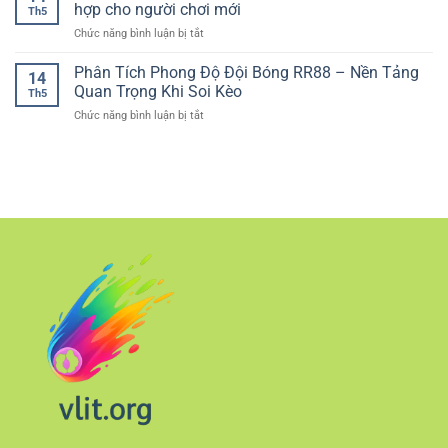
Kèo
Sòng
hợp cho người chơi mới
Người
Th5
Bóng
Bài
Chơi
ở
Chức năng bình luận bị tắt
Đá
Trực
Hiện
Game
Trước
Tuyến
Đại
bài
Phân Tích Phong Độ Đội Bóng RR88 – Nền Tảng
Trận
Chân
14
trực
–
Quan Trọng Khi Soi Kèo
Thực
Th5
tuyến
Cách
ở
Chức năng bình luận bị tắt
dễ
Đánh
Phân
tiếp
Giá
Tích
cận
Kèo
Phong
–
Chính
Độ
Lựa
Xác
Đội
chọn
Hơn
Bóng
phù
RR88
hợp
–
cho
Nền
người
Tảng
chơi
Quan
mới
Trọng
Khi
Soi
Kèo