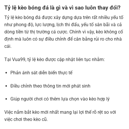
Tỷ lệ kèo bóng đá là gì và vì sao luôn thay đổi?
Tỷ lệ kèo bóng đá được xây dựng dựa trên rất nhiều yếu tố
như phong độ, lực lượng, lịch thi đấu, yếu tố sân bãi và cả
dòng tiền từ thị trường cá cược. Chính vì vậy, kèo không cố
định mà luôn có sự điều chỉnh để cân bằng rủi ro cho nhà
cái.
Tại Vua99, tỷ lệ kèo được cập nhật liên tục nhằm:
Phản ánh sát diễn biến thực tế
Điều chỉnh theo thông tin mới phát sinh
Giúp người chơi có thêm lựa chọn vào kèo hợp lý
Việc nắm bắt kèo mới nhất mang lại lợi thế rõ rệt so với
việc chơi theo kèo cũ.