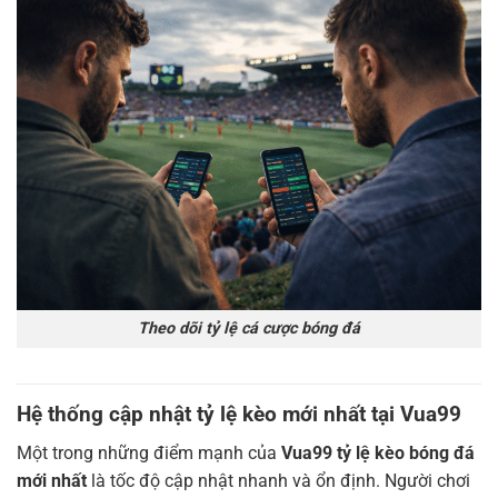
Theo dõi tỷ lệ cá cược bóng đá
Hệ thống cập nhật tỷ lệ kèo mới nhất tại Vua99
Một trong những điểm mạnh của
Vua99 tỷ lệ kèo bóng đá
mới nhất
là tốc độ cập nhật nhanh và ổn định. Người chơi