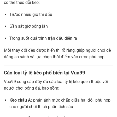
có thể theo dõi kèo:
Trước nhiều giờ thi đấu
Gần sát giờ bóng lăn
Trong suốt quá trình trận đấu diễn ra
Mỗi thay đổi đều được hiển thị rõ ràng, giúp người chơi dễ
dàng so sánh và lựa chọn thời điểm vào cược phù hợp.
Các loại tỷ lệ kèo phổ biến tại Vua99
Vua99 cung cấp đầy đủ các loại tỷ lệ kèo quen thuộc với
người chơi bóng đá, bao gồm:
Kèo châu Á:
phản ánh mức chấp giữa hai đội, phù hợp
cho người chơi thích phân tích sâu