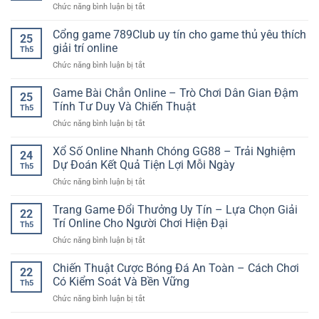
cho
ở
Chức năng bình luận bị tắt
GO88
Và
người
Trải
–
Kinh
mới
Nghiệm
Cổng game 789Club uy tín cho game thủ yêu thích
Cách
Nghiệm
25
Casino
phân
giải trí online
Phân
Th5
Live
tích
Tích
ở
Chức năng bình luận bị tắt
Toàn
trận
Cho
Cổng
Diện
đấu
Người
game
Game Bài Chắn Online – Trò Chơi Dân Gian Đậm
–
trước
25
Mới
789Club
Không
Tính Tư Duy Và Chiến Thuật
khi
Th5
uy
Gian
đặt
ở
Chức năng bình luận bị tắt
tín
Giải
cược
Game
cho
Trí
Bài
Xổ Số Online Nhanh Chóng GG88 – Trải Nghiệm
game
Online
24
Chắn
thủ
Dự Đoán Kết Quả Tiện Lợi Mỗi Ngày
Hiện
Th5
Online
yêu
Đại
ở
Chức năng bình luận bị tắt
–
thích
Và
Xổ
Trò
giải
Linh
Số
Trang Game Đổi Thưởng Uy Tín – Lựa Chọn Giải
Chơi
trí
22
Hoạt
Online
Dân
Trí Online Cho Người Chơi Hiện Đại
online
Th5
Nhanh
Gian
ở
Chức năng bình luận bị tắt
Chóng
Đậm
Trang
GG88
Tính
Game
Chiến Thuật Cược Bóng Đá An Toàn – Cách Chơi
–
Tư
22
Đổi
Trải
Có Kiểm Soát Và Bền Vững
Duy
Th5
Thưởng
Nghiệm
Và
ở
Chức năng bình luận bị tắt
Uy
Dự
Chiến
Chiến
Tín
Đoán
Thuật