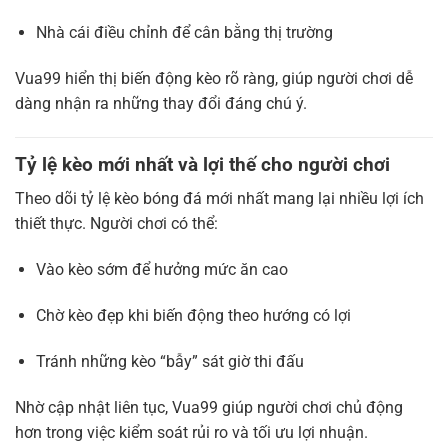
Nhà cái điều chỉnh để cân bằng thị trường
Vua99 hiển thị biến động kèo rõ ràng, giúp người chơi dễ
dàng nhận ra những thay đổi đáng chú ý.
Tỷ lệ kèo mới nhất và lợi thế cho người chơi
Theo dõi tỷ lệ kèo bóng đá mới nhất mang lại nhiều lợi ích
thiết thực. Người chơi có thể:
Vào kèo sớm để hưởng mức ăn cao
Chờ kèo đẹp khi biến động theo hướng có lợi
Tránh những kèo “bẫy” sát giờ thi đấu
Nhờ cập nhật liên tục, Vua99 giúp người chơi chủ động
hơn trong việc kiểm soát rủi ro và tối ưu lợi nhuận.