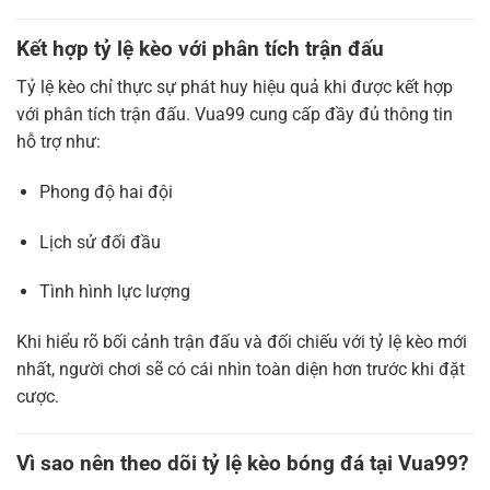
Kết hợp tỷ lệ kèo với phân tích trận đấu
Tỷ lệ kèo chỉ thực sự phát huy hiệu quả khi được kết hợp
với phân tích trận đấu. Vua99 cung cấp đầy đủ thông tin
hỗ trợ như:
Phong độ hai đội
Lịch sử đối đầu
Tình hình lực lượng
Khi hiểu rõ bối cảnh trận đấu và đối chiếu với tỷ lệ kèo mới
nhất, người chơi sẽ có cái nhìn toàn diện hơn trước khi đặt
cược.
Vì sao nên theo dõi tỷ lệ kèo bóng đá tại Vua99?