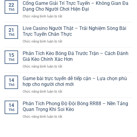
Thuật
Cổng Game Giải Trí Trực Tuyến – Không Gian Đa
–
Kết
22
Cược
Lựa
Dạng Cho Người Chơi Hiện Đại
Quả
Th5
Bóng
Chọn
Tiện
ở
Chức năng bình luận bị tắt
Đá
Giải
Lợi
Cổng
An
Trí
Mỗi
Game
Live Casino Người Thật – Trải Nghiệm Sòng Bài
Toàn
Online
21
Ngày
Giải
–
Trực Tuyến Chân Thực
Cho
Th5
Trí
Cách
Người
ở
Chức năng bình luận bị tắt
Trực
Chơi
Chơi
Live
Tuyến
Có
Hiện
Casino
Phân Tích Kèo Bóng Đá Trước Trận – Cách Đánh
–
Kiểm
15
Đại
Người
Không
Giá Kèo Chính Xác Hơn
Soát
Th5
Thật
Gian
Và
ở
Chức năng bình luận bị tắt
–
Đa
Bền
Phân
Trải
Dạng
Vững
Tích
Game bài trực tuyến dễ tiếp cận – Lựa chọn phù
Nghiệm
Cho
14
Kèo
Sòng
hợp cho người chơi mới
Người
Th5
Bóng
Bài
Chơi
ở
Chức năng bình luận bị tắt
Đá
Trực
Hiện
Game
Trước
Tuyến
Đại
bài
Phân Tích Phong Độ Đội Bóng RR88 – Nền Tảng
Trận
Chân
14
trực
–
Quan Trọng Khi Soi Kèo
Thực
Th5
tuyến
Cách
ở
Chức năng bình luận bị tắt
dễ
Đánh
Phân
tiếp
Giá
Tích
cận
Kèo
Phong
–
Chính