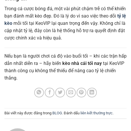
Trong cá cược bóng đá, một vài phút chậm trễ có thể khiến
bạn đánh mất kèo đẹp. Đó là lý do vì sao việc theo dõi
tỷ lệ
kèo
mỗi tối tại KeoVIP lại quan trọng đến vậy. Không chỉ là
cập nhật tỷ lệ, đây còn là hệ thống hỗ trợ ra quyết định đặt
cược chính xác và hiệu quả.
Nếu bạn là người chơi cá độ vào buổi tối – khi các trận hấp
dẫn nhất diễn ra – hãy biến
kèo nhà cái tối nay
tại KeoVIP
thành công cụ không thể thiếu để nâng cao tỷ lệ chiến
thắng.
Bài viết này được đăng trong
BLOG
. Đánh dấu
liên kết thường trực
.