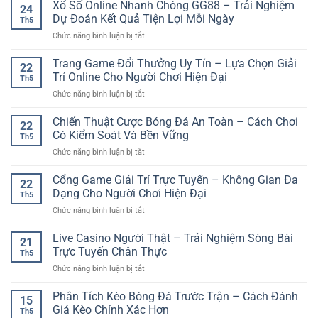
Bài
Xổ Số Online Nhanh Chóng GG88 – Trải Nghiệm
game
Online
24
Chắn
thủ
Dự Đoán Kết Quả Tiện Lợi Mỗi Ngày
Hiện
Th5
Online
yêu
Đại
ở
Chức năng bình luận bị tắt
–
thích
Và
Xổ
Trò
giải
Linh
Số
Trang Game Đổi Thưởng Uy Tín – Lựa Chọn Giải
Chơi
trí
22
Hoạt
Online
Dân
Trí Online Cho Người Chơi Hiện Đại
online
Th5
Nhanh
Gian
ở
Chức năng bình luận bị tắt
Chóng
Đậm
Trang
GG88
Tính
Game
Chiến Thuật Cược Bóng Đá An Toàn – Cách Chơi
–
Tư
22
Đổi
Trải
Có Kiểm Soát Và Bền Vững
Duy
Th5
Thưởng
Nghiệm
Và
ở
Chức năng bình luận bị tắt
Uy
Dự
Chiến
Chiến
Tín
Đoán
Thuật
Thuật
Cổng Game Giải Trí Trực Tuyến – Không Gian Đa
–
Kết
22
Cược
Lựa
Dạng Cho Người Chơi Hiện Đại
Quả
Th5
Bóng
Chọn
Tiện
ở
Chức năng bình luận bị tắt
Đá
Giải
Lợi
Cổng
An
Trí
Mỗi
Game
Live Casino Người Thật – Trải Nghiệm Sòng Bài
Toàn
Online
21
Ngày
Giải
–
Trực Tuyến Chân Thực
Cho
Th5
Trí
Cách
Người
ở
Chức năng bình luận bị tắt
Trực
Chơi
Chơi
Live
Tuyến
Có
Hiện
Casino
Phân Tích Kèo Bóng Đá Trước Trận – Cách Đánh
–
Kiểm
15
Đại
Người
Không
Giá Kèo Chính Xác Hơn
Soát
Th5
Thật