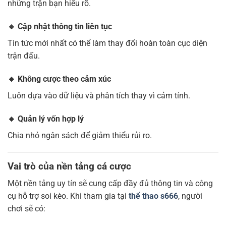
những trận bạn hiểu rõ.
🔸 Cập nhật thông tin liên tục
Tin tức mới nhất có thể làm thay đổi hoàn toàn cục diện
trận đấu.
🔸 Không cược theo cảm xúc
Luôn dựa vào dữ liệu và phân tích thay vì cảm tính.
🔸 Quản lý vốn hợp lý
Chia nhỏ ngân sách để giảm thiểu rủi ro.
Vai trò của nền tảng cá cược
Một nền tảng uy tín sẽ cung cấp đầy đủ thông tin và công
cụ hỗ trợ soi kèo. Khi tham gia tại
thể thao s666
, người
chơi sẽ có: