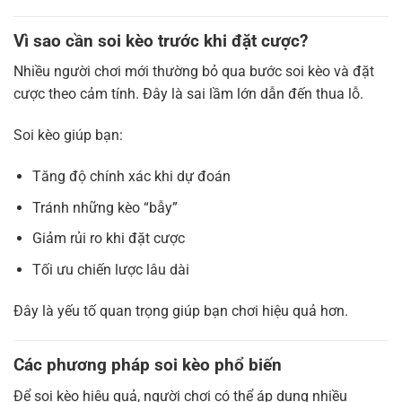
Vì sao cần soi kèo trước khi đặt cược?
Nhiều người chơi mới thường bỏ qua bước soi kèo và đặt
cược theo cảm tính. Đây là sai lầm lớn dẫn đến thua lỗ.
Soi kèo giúp bạn:
Tăng độ chính xác khi dự đoán
Tránh những kèo “bẫy”
Giảm rủi ro khi đặt cược
Tối ưu chiến lược lâu dài
Đây là yếu tố quan trọng giúp bạn chơi hiệu quả hơn.
Các phương pháp soi kèo phổ biến
Để soi kèo hiệu quả, người chơi có thể áp dụng nhiều