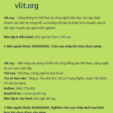
vlit.org
– Cổng thông tin thể thao & công nghệ hiện đại, nơi cập nhật
nhanh các bản tin nóng hổi, xu hướng nổi bật và phân tích chuyên sâu từ
đội ngũ chuyên gia giàu kinh nghiệm.
Biên tập & điều hành:
Đội ngũ tại
https://vlit.org
© Bản quyền thuộc KANGKANG. Cấm sao chép khi chưa được phép.
vlit.org
– Nền tảng nội dung số kết nối cộng đồng yêu thể thao, công nghệ
và cá cược hiện đại. .
Thể loại:
Thể thao, Công nghệ & Giải trí số
Trụ sở làm việc:
Tầng 6, Tòa nhà GIC, 33 Lê Trung Nghĩa, Quận Tân Bình,
TP. Hồ Chí Minh
Hotline:
0962.778.403
Email hỗ trợ:
contact@vlit.org
Biên tập & vận hành:
Đội ngũ vlit.org
© Bản quyền thuộc KANGKANG. Nghiêm cấm sao chép dưới mọi hình
thức khi chưa được cho phép.