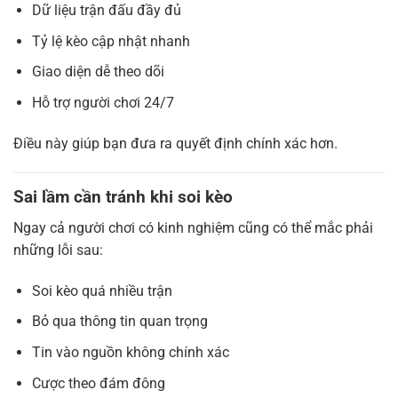
Dữ liệu trận đấu đầy đủ
Tỷ lệ kèo cập nhật nhanh
Giao diện dễ theo dõi
Hỗ trợ người chơi 24/7
Điều này giúp bạn đưa ra quyết định chính xác hơn.
Sai lầm cần tránh khi soi kèo
Ngay cả người chơi có kinh nghiệm cũng có thể mắc phải
những lỗi sau:
Soi kèo quá nhiều trận
Bỏ qua thông tin quan trọng
Tin vào nguồn không chính xác
Cược theo đám đông