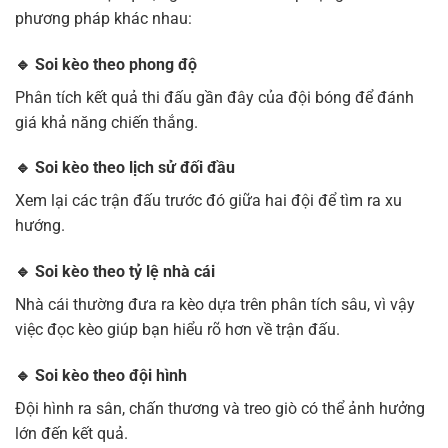
phương pháp khác nhau:
🔹 Soi kèo theo phong độ
Phân tích kết quả thi đấu gần đây của đội bóng để đánh
giá khả năng chiến thắng.
🔹 Soi kèo theo lịch sử đối đầu
Xem lại các trận đấu trước đó giữa hai đội để tìm ra xu
hướng.
🔹 Soi kèo theo tỷ lệ nhà cái
Nhà cái thường đưa ra kèo dựa trên phân tích sâu, vì vậy
việc đọc kèo giúp bạn hiểu rõ hơn về trận đấu.
🔹 Soi kèo theo đội hình
Đội hình ra sân, chấn thương và treo giò có thể ảnh hưởng
lớn đến kết quả.