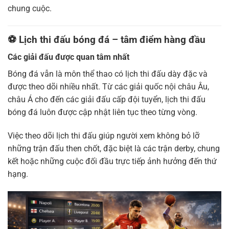
chung cuộc.
⚽ Lịch thi đấu bóng đá – tâm điểm hàng đầu
Các giải đấu được quan tâm nhất
Bóng đá vẫn là môn thể thao có lịch thi đấu dày đặc và
được theo dõi nhiều nhất. Từ các giải quốc nội châu Âu,
châu Á cho đến các giải đấu cấp đội tuyển, lịch thi đấu
bóng đá luôn được cập nhật liên tục theo từng vòng.
Việc theo dõi lịch thi đấu giúp người xem không bỏ lỡ
những trận đấu then chốt, đặc biệt là các trận derby, chung
kết hoặc những cuộc đối đầu trực tiếp ảnh hưởng đến thứ
hạng.