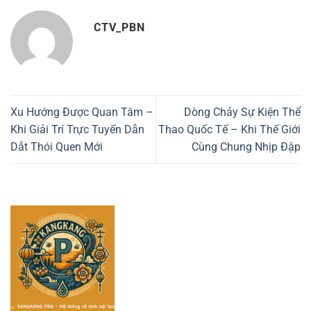
CTV_PBN
Xu Hướng Được Quan Tâm –
Dòng Chảy Sự Kiện Thể
Khi Giải Trí Trực Tuyến Dẫn
Thao Quốc Tế – Khi Thế Giới
Dắt Thói Quen Mới
Cùng Chung Nhịp Đập