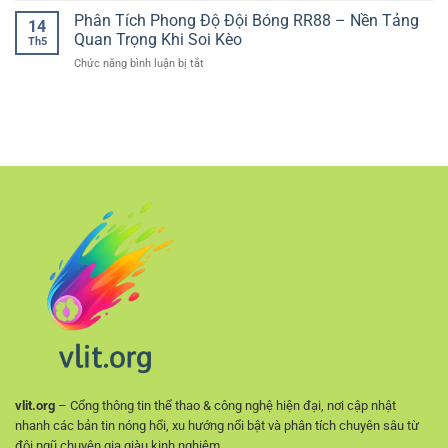
Trước
Tuyến
Đại
bài
Phân Tích Phong Độ Đội Bóng RR88 – Nền Tảng
Trận
Chân
14
trực
–
Quan Trọng Khi Soi Kèo
Thực
Th5
tuyến
Cách
ở
Chức năng bình luận bị tắt
dễ
Đánh
Phân
tiếp
Giá
Tích
cận
Kèo
Phong
–
Chính
Độ
Lựa
Xác
Đội
chọn
Hơn
Bóng
phù
RR88
hợp
–
cho
Nền
người
Tảng
chơi
Quan
mới
Trọng
Khi
Soi
Kèo
vlit.org
– Cổng thông tin thể thao & công nghệ hiện đại, nơi cập nhật
nhanh các bản tin nóng hổi, xu hướng nổi bật và phân tích chuyên sâu từ
đội ngũ chuyên gia giàu kinh nghiệm.