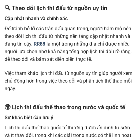
🔍 Theo dõi lịch thi đấu từ nguồn uy tín
Cập nhật nhanh và chính xác
Để tránh bỏ lỡ các trận đấu quan trọng, người hâm mộ nên
theo dõi lịch thi đấu từ những nền tảng cập nhật nhanh và
đáng tin cậy.
RR88
là một trong những địa chỉ được nhiều
người lựa chọn nhờ khả năng tổng hợp lịch thi đấu rõ ràng,
dễ theo dõi và bám sát diễn biến thực tế.
Việc tham khảo lịch thi đấu từ nguồn uy tín giúp người xem
chủ động hơn trong việc theo dõi và phân tích thể thao mỗi
ngày.
🌍 Lịch thi đấu thể thao trong nước và quốc tế
Sự khác biệt cần lưu ý
Lịch thi đấu thể thao quốc tế thường được ấn định từ sớm
và ít thay đổi, trong khi các giải trong nước có thể linh hoạt