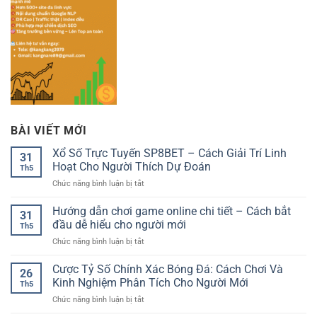
BÀI VIẾT MỚI
Xổ Số Trực Tuyến SP8BET – Cách Giải Trí Linh
31
Hoạt Cho Người Thích Dự Đoán
Th5
ở
Chức năng bình luận bị tắt
Xổ
Số
Hướng dẫn chơi game online chi tiết – Cách bắt
31
Trực
đầu dễ hiểu cho người mới
Th5
Tuyến
ở
Chức năng bình luận bị tắt
SP8BET
Hướng
–
dẫn
Cược Tỷ Số Chính Xác Bóng Đá: Cách Chơi Và
Cách
26
chơi
Giải
Kinh Nghiệm Phân Tích Cho Người Mới
Th5
game
Trí
ở
Chức năng bình luận bị tắt
online
Linh
Cược
chi
Hoạt