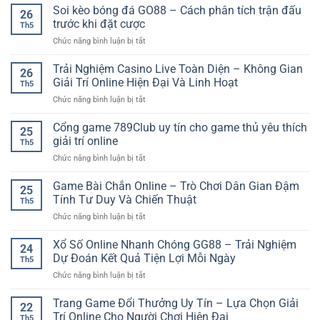
Tỷ
Soi kèo bóng đá GO88 – Cách phân tích trận đấu
tiết
Cho
26
Số
–
trước khi đặt cược
Người
Th5
Chính
Cách
Thích
ở
Chức năng bình luận bị tắt
Xác
bắt
Dự
Soi
Bóng
đầu
Đoán
kèo
Trải Nghiệm Casino Live Toàn Diện – Không Gian
Đá:
dễ
26
bóng
Cách
Giải Trí Online Hiện Đại Và Linh Hoạt
hiểu
Th5
đá
Chơi
cho
ở
Chức năng bình luận bị tắt
GO88
Và
người
Trải
–
Kinh
mới
Nghiệm
Cổng game 789Club uy tín cho game thủ yêu thích
Cách
Nghiệm
25
Casino
phân
giải trí online
Phân
Th5
Live
tích
Tích
ở
Chức năng bình luận bị tắt
Toàn
trận
Cho
Cổng
Diện
đấu
Người
game
Game Bài Chắn Online – Trò Chơi Dân Gian Đậm
–
trước
25
Mới
789Club
Không
Tính Tư Duy Và Chiến Thuật
khi
Th5
uy
Gian
đặt
ở
Chức năng bình luận bị tắt
tín
Giải
cược
Game
cho
Trí
Bài
Xổ Số Online Nhanh Chóng GG88 – Trải Nghiệm
game
Online
24
Chắn
thủ
Dự Đoán Kết Quả Tiện Lợi Mỗi Ngày
Hiện
Th5
Online
yêu
Đại
ở
Chức năng bình luận bị tắt
–
thích
Và
Xổ
Trò
giải
Linh
Số
Trang Game Đổi Thưởng Uy Tín – Lựa Chọn Giải
Chơi
trí
22
Hoạt
Online
Dân
Trí Online Cho Người Chơi Hiện Đại
online
Th5