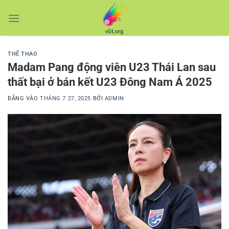
Bỏ
qua
nội
dung
THỂ THAO
Madam Pang động viên U23 Thái Lan sau
thất bại ở bán kết U23 Đông Nam Á 2025
ĐĂNG VÀO
THÁNG 7 27, 2025
BỞI
ADMIN