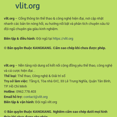
vlit.org
– Cổng thông tin thể thao & công nghệ hiện đại, nơi cập nhật
nhanh các bản tin nóng hổi, xu hướng nổi bật và phân tích chuyên sâu từ
đội ngũ chuyên gia giàu kinh nghiệm.
Biên tập & điều hành:
Đội ngũ tại
https://vlit.org
© Bản quyền thuộc KANGKANG. Cấm sao chép khi chưa được phép.
vlit.org
– Nền tảng nội dung số kết nối cộng đồng yêu thể thao, công nghệ
và cá cược hiện đại. .
Thể loại:
Thể thao, Công nghệ & Giải trí số
Trụ sở làm việc:
Tầng 6, Tòa nhà GIC, 33 Lê Trung Nghĩa, Quận Tân Bình,
TP. Hồ Chí Minh
Hotline:
0962.778.403
Email hỗ trợ:
contact@vlit.org
Biên tập & vận hành:
Đội ngũ vlit.org
© Bản quyền thuộc KANGKANG. Nghiêm cấm sao chép dưới mọi hình
thức khi chưa được cho phép.