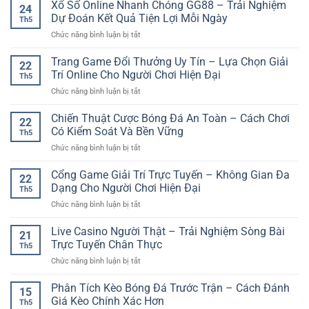
Bài
Xổ Số Online Nhanh Chóng GG88 – Trải Nghiệm
game
Online
24
Chắn
thủ
Dự Đoán Kết Quả Tiện Lợi Mỗi Ngày
Hiện
Th5
Online
yêu
Đại
ở
Chức năng bình luận bị tắt
–
thích
Và
Xổ
Trò
giải
Linh
Số
Trang Game Đổi Thưởng Uy Tín – Lựa Chọn Giải
Chơi
trí
22
Hoạt
Online
Dân
Trí Online Cho Người Chơi Hiện Đại
online
Th5
Nhanh
Gian
ở
Chức năng bình luận bị tắt
Chóng
Đậm
Trang
GG88
Tính
Game
Chiến Thuật Cược Bóng Đá An Toàn – Cách Chơi
–
Tư
22
Đổi
Trải
Có Kiểm Soát Và Bền Vững
Duy
Th5
Thưởng
Nghiệm
Và
ở
Chức năng bình luận bị tắt
Uy
Dự
Chiến
Chiến
Tín
Đoán
Thuật
Thuật
Cổng Game Giải Trí Trực Tuyến – Không Gian Đa
–
Kết
22
Cược
Lựa
Dạng Cho Người Chơi Hiện Đại
Quả
Th5
Bóng
Chọn
Tiện
ở
Chức năng bình luận bị tắt
Đá
Giải
Lợi
Cổng
An
Trí
Mỗi
Game
Live Casino Người Thật – Trải Nghiệm Sòng Bài
Toàn
Online
21
Ngày
Giải
–
Trực Tuyến Chân Thực
Cho
Th5
Trí
Cách
Người
ở
Chức năng bình luận bị tắt
Trực
Chơi
Chơi
Live
Tuyến
Có
Hiện
Casino
Phân Tích Kèo Bóng Đá Trước Trận – Cách Đánh
–
Kiểm
15
Đại
Người
Không
Giá Kèo Chính Xác Hơn
Soát
Th5
Thật