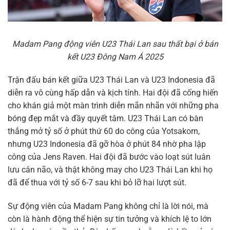
Madam Pang động viên U23 Thái Lan sau thất bại ở bán
kết U23 Đông Nam Á 2025
Trận đấu bán kết giữa U23 Thái Lan và U23 Indonesia đã
diễn ra vô cùng hấp dẫn và kịch tính. Hai đội đã cống hiến
cho khán giả một màn trình diễn mãn nhãn với những pha
bóng đẹp mắt và đầy quyết tâm. U23 Thái Lan có bàn
thắng mở tỷ số ở phút thứ 60 do công của Yotsakorn,
nhưng U23 Indonesia đã gỡ hòa ở phút 84 nhờ pha lập
công của Jens Raven. Hai đội đã bước vào loạt sút luân
lưu cân não, và thật không may cho U23 Thái Lan khi họ
đã để thua với tỷ số 6-7 sau khi bỏ lỡ hai lượt sút.
Sự động viên của Madam Pang không chỉ là lời nói, mà
còn là hành động thể hiện sự tin tưởng và khích lệ to lớn