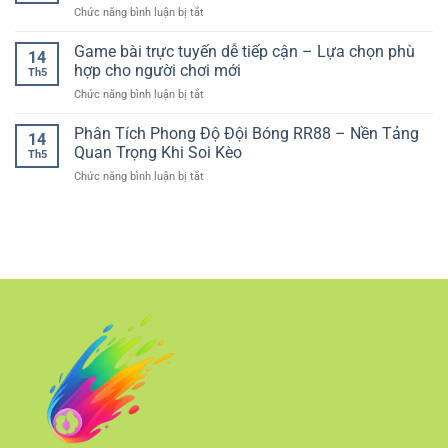
Gian
Và
ở
Chức năng bình luận bị tắt
–
Đa
Bền
Phân
Trải
Dạng
Vững
Tích
Game bài trực tuyến dễ tiếp cận – Lựa chọn phù
Nghiệm
Cho
14
Kèo
Sòng
hợp cho người chơi mới
Người
Th5
Bóng
Bài
Chơi
ở
Chức năng bình luận bị tắt
Đá
Trực
Hiện
Game
Trước
Tuyến
Đại
bài
Phân Tích Phong Độ Đội Bóng RR88 – Nền Tảng
Trận
Chân
14
trực
–
Quan Trọng Khi Soi Kèo
Thực
Th5
tuyến
Cách
ở
Chức năng bình luận bị tắt
dễ
Đánh
Phân
tiếp
Giá
Tích
cận
Kèo
Phong
–
Chính
Độ
Lựa
Xác
Đội
chọn
Hơn
Bóng
phù
RR88
hợp
–
cho
Nền
người
Tảng
chơi
Quan
mới
Trọng
Khi
Soi
Kèo