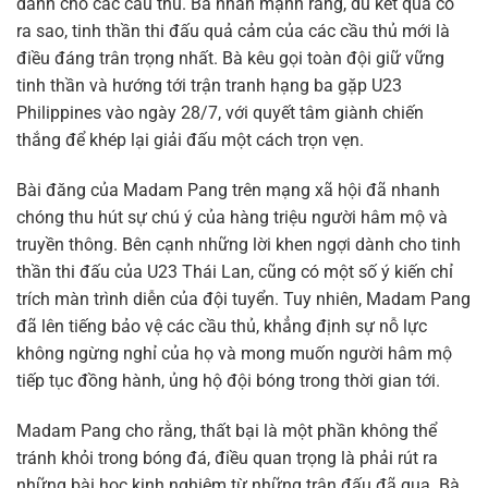
dành cho các cầu thủ. Bà nhấn mạnh rằng, dù kết quả có
ra sao, tinh thần thi đấu quả cảm của các cầu thủ mới là
điều đáng trân trọng nhất. Bà kêu gọi toàn đội giữ vững
tinh thần và hướng tới trận tranh hạng ba gặp U23
Philippines vào ngày 28/7, với quyết tâm giành chiến
thắng để khép lại giải đấu một cách trọn vẹn.
Bài đăng của Madam Pang trên mạng xã hội đã nhanh
chóng thu hút sự chú ý của hàng triệu người hâm mộ và
truyền thông. Bên cạnh những lời khen ngợi dành cho tinh
thần thi đấu của U23 Thái Lan, cũng có một số ý kiến chỉ
trích màn trình diễn của đội tuyển. Tuy nhiên, Madam Pang
đã lên tiếng bảo vệ các cầu thủ, khẳng định sự nỗ lực
không ngừng nghỉ của họ và mong muốn người hâm mộ
tiếp tục đồng hành, ủng hộ đội bóng trong thời gian tới.
Madam Pang cho rằng, thất bại là một phần không thể
tránh khỏi trong bóng đá, điều quan trọng là phải rút ra
những bài học kinh nghiệm từ những trận đấu đã qua. Bà