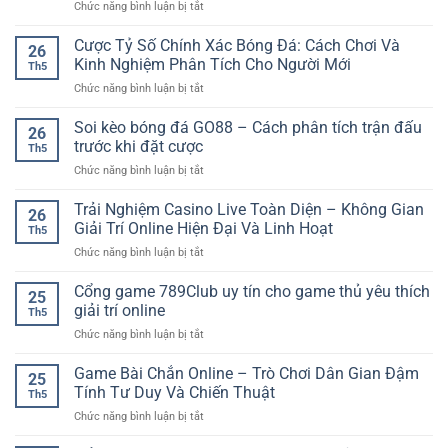
ở
Chức năng bình luận bị tắt
SP8BET
Hướng
–
dẫn
Cược Tỷ Số Chính Xác Bóng Đá: Cách Chơi Và
Cách
26
chơi
Giải
Kinh Nghiệm Phân Tích Cho Người Mới
Th5
game
Trí
ở
Chức năng bình luận bị tắt
online
Linh
Cược
chi
Hoạt
Tỷ
Soi kèo bóng đá GO88 – Cách phân tích trận đấu
tiết
Cho
26
Số
–
trước khi đặt cược
Người
Th5
Chính
Cách
Thích
ở
Chức năng bình luận bị tắt
Xác
bắt
Dự
Soi
Bóng
đầu
Đoán
kèo
Trải Nghiệm Casino Live Toàn Diện – Không Gian
Đá:
dễ
26
bóng
Cách
Giải Trí Online Hiện Đại Và Linh Hoạt
hiểu
Th5
đá
Chơi
cho
ở
Chức năng bình luận bị tắt
GO88
Và
người
Trải
–
Kinh
mới
Nghiệm
Cổng game 789Club uy tín cho game thủ yêu thích
Cách
Nghiệm
25
Casino
phân
giải trí online
Phân
Th5
Live
tích
Tích
ở
Chức năng bình luận bị tắt
Toàn
trận
Cho
Cổng
Diện
đấu
Người
game
Game Bài Chắn Online – Trò Chơi Dân Gian Đậm
–
trước
25
Mới
789Club
Không
Tính Tư Duy Và Chiến Thuật
khi
Th5
uy
Gian
đặt
ở
Chức năng bình luận bị tắt
tín
Giải
cược
Game
cho
Trí