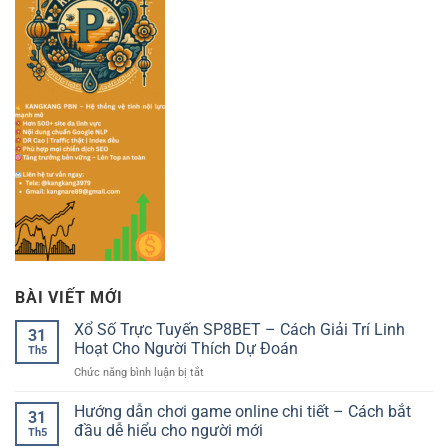
BÀI VIẾT MỚI
Xổ Số Trực Tuyến SP8BET – Cách Giải Trí Linh
31
Hoạt Cho Người Thích Dự Đoán
Th5
ở
Chức năng bình luận bị tắt
Xổ
Số
Hướng dẫn chơi game online chi tiết – Cách bắt
31
Trực
đầu dễ hiểu cho người mới
Th5
Tuyến