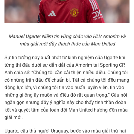
Manuel Ugarte: Niềm tin vững chắc vào HLV Amorim và
mùa giải mới đầy thách thức của Man United
Sự tin tưởng này xuất phát từ kinh nghiệm của Ugarte khi
từng thi đấu dưới sự dẫn dắt của Amorim tại Sporting CP.
Anh chia sẻ: “Chúng tôi cần cải thiện nhiều điều. Chúng tôi
có những trận đấu để chuẩn bị. Tất cả chúng tôi đều mang
động lực lớn, vì chúng tôi tin vào huấn luyện viên, tin vào
những gì ông ấy muốn và điều đó rất quan trọng.” Câu nói
ngắn gọn nhưng đầy ý nghĩa này cho thấy tinh thần đoàn
kết và quyết tâm của toàn đội Man United hướng đến mùa
giải mới.
Ugarte, cầu thủ người Uruguay, bước vào mùa giải thứ hai