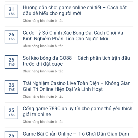
Xổ
Số
Hướng dẫn chơi game online chi tiết – Cách bắt
31
Trực
đầu dễ hiểu cho người mới
Th5
Tuyến
ở
Chức năng bình luận bị tắt
SP8BET
Hướng
–
dẫn
Cược Tỷ Số Chính Xác Bóng Đá: Cách Chơi Và
Cách
26
chơi
Giải
Kinh Nghiệm Phân Tích Cho Người Mới
Th5
game
Trí
ở
Chức năng bình luận bị tắt
online
Linh
Cược
chi
Hoạt
Tỷ
Soi kèo bóng đá GO88 – Cách phân tích trận đấu
tiết
Cho
26
Số
–
trước khi đặt cược
Người
Th5
Chính
Cách
Thích
ở
Chức năng bình luận bị tắt
Xác
bắt
Dự
Soi
Bóng
đầu
Đoán
kèo
Trải Nghiệm Casino Live Toàn Diện – Không Gian
Đá:
dễ
26
bóng
Cách
Giải Trí Online Hiện Đại Và Linh Hoạt
hiểu
Th5
đá
Chơi
cho
ở
Chức năng bình luận bị tắt
GO88
Và
người
Trải
–
Kinh
mới
Nghiệm
Cổng game 789Club uy tín cho game thủ yêu thích
Cách
Nghiệm
25
Casino
phân
giải trí online
Phân
Th5
Live
tích
Tích
ở
Chức năng bình luận bị tắt
Toàn
trận
Cho
Cổng
Diện
đấu
Người
game
Game Bài Chắn Online – Trò Chơi Dân Gian Đậm
–
trước
25
Mới
789Club