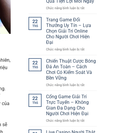
Quả Tiện Lợi Mỗi Ngày
online
Trò
Chơi
ở
Chức năng bình luận bị tắt
Dân
Xổ
Gian
Số
Trang Game Đổi
22
Đậm
Online
Thưởng Uy Tín – Lựa
Th5
Tính
Nhanh
Chọn Giải Trí Online
Tư
Chóng
Cho Người Chơi Hiện
Duy
GG88
Đại
Và
–
Chiến
Trải
ở
Chức năng bình luận bị tắt
Thuật
Nghiệm
Trang
Dự
Game
hiên,
Chiến Thuật Cược Bóng
22
Đoán
Đổi
Đá An Toàn – Cách
riệu
Th5
Kết
Thưởng
Chơi Có Kiểm Soát Và
Quả
Uy
Bền Vững
Tiện
Tín
Lợi
–
ở
Chức năng bình luận bị tắt
ng.
Mỗi
Lựa
Chiến
Ngày
Chọn
Thuật
ỉ
Cổng Game Giải Trí
22
Giải
Cược
Trực Tuyến – Không
ý của
Th5
Trí
Bóng
Gian Đa Dạng Cho
Online
Đá
Người Chơi Hiện Đại
Cho
An
Người
Toàn
ở
Chức năng bình luận bị tắt
n sẽ
Chơi
–
Cổng
Hiện
Cách
Game
h.
Live Casino Người Thật