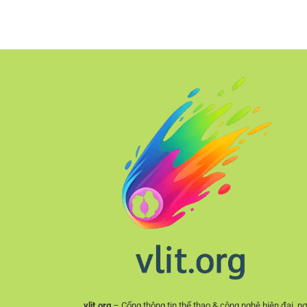
vlit.org
– Cổng thông tin thể thao & công nghệ hiện đại, nơ