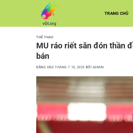
Bỏ
qua
TRANG CHỦ
nội
dung
THỂ THAO
MU ráo riết săn đón thần đ
bán
ĐĂNG VÀO
THÁNG 7 10, 2025
BỞI
ADMIN