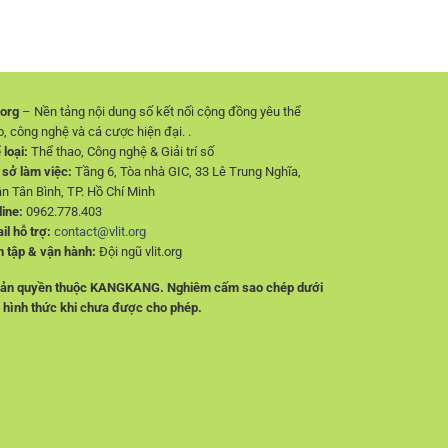
.org
– Nền tảng nội dung số kết nối cộng đồng yêu thể
o, công nghệ và cá cược hiện đại. .
 loại:
Thể thao, Công nghệ & Giải trí số
 sở làm việc:
Tầng 6, Tòa nhà GIC, 33 Lê Trung Nghĩa,
n Tân Bình, TP. Hồ Chí Minh
line:
0962.778.403
il hỗ trợ:
contact@vlit.org
n tập & vận hành:
Đội ngũ vlit.org
ản quyền thuộc KANGKANG. Nghiêm cấm sao chép dưới
 hình thức khi chưa được cho phép.