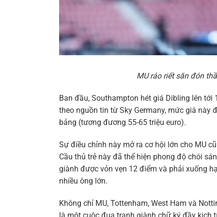
MU ráo riết săn đón th
Ban đầu, Southampton hét giá Dibling lên tới 
theo nguồn tin từ Sky Germany, mức giá này đ
bảng (tương đương 55-65 triệu euro).
Sự điều chỉnh này mở ra cơ hội lớn cho MU c
Cầu thủ trẻ này đã thể hiện phong độ chói sá
giành được vỏn vẹn 12 điểm và phải xuống hạn
nhiều ông lớn.
Không chỉ MU, Tottenham, West Ham và Notti
là một cuộc đua tranh giành chữ ký đầy kịch t