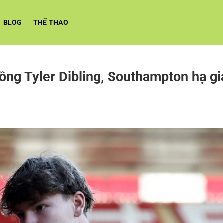
BLOG
THỂ THAO
ồng Tyler Dibling, Southampton hạ gi