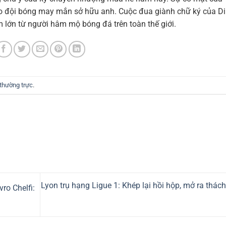
o đội bóng may mắn sở hữu anh. Cuộc đua giành chữ ký của Di
m lớn từ người hâm mộ bóng đá trên toàn thế giới.
 thường trực
.
Lyon trụ hạng Ligue 1: Khép lại hồi hộp, mở ra thác
ro Chelfi: