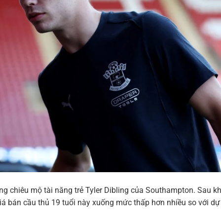
g chiêu mộ tài năng trẻ Tyler Dibling của Southampton. Sau kh
á bán cầu thủ 19 tuổi này xuống mức thấp hơn nhiều so với dự