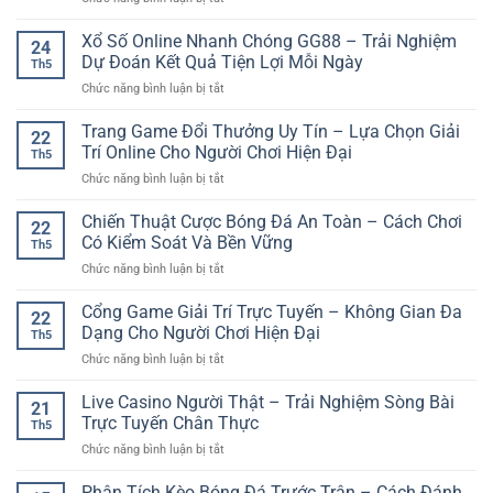
tín
Giải
cược
Game
cho
Trí
Bài
Xổ Số Online Nhanh Chóng GG88 – Trải Nghiệm
game
Online
24
Chắn
thủ
Dự Đoán Kết Quả Tiện Lợi Mỗi Ngày
Hiện
Th5
Online
yêu
Đại
ở
Chức năng bình luận bị tắt
–
thích
Và
Xổ
Trò
giải
Linh
Số
Trang Game Đổi Thưởng Uy Tín – Lựa Chọn Giải
Chơi
trí
22
Hoạt
Online
Dân
Trí Online Cho Người Chơi Hiện Đại
online
Th5
Nhanh
Gian
ở
Chức năng bình luận bị tắt
Chóng
Đậm
Trang
GG88
Tính
Game
Chiến Thuật Cược Bóng Đá An Toàn – Cách Chơi
–
Tư
22
Đổi
Trải
Có Kiểm Soát Và Bền Vững
Duy
Th5
Thưởng
Nghiệm
Và
ở
Chức năng bình luận bị tắt
Uy
Dự
Chiến
Chiến
Tín
Đoán
Thuật
Thuật
Cổng Game Giải Trí Trực Tuyến – Không Gian Đa
–
Kết
22
Cược
Lựa
Dạng Cho Người Chơi Hiện Đại
Quả
Th5
Bóng
Chọn
Tiện
ở
Chức năng bình luận bị tắt
Đá
Giải
Lợi
Cổng
An
Trí
Mỗi
Game
Live Casino Người Thật – Trải Nghiệm Sòng Bài
Toàn
Online
21
Ngày
Giải
–
Trực Tuyến Chân Thực
Cho
Th5
Trí
Cách
Người
ở
Chức năng bình luận bị tắt
Trực
Chơi
Chơi
Live
Tuyến
Có
Hiện
Casino
Phân Tích Kèo Bóng Đá Trước Trận – Cách Đánh
–
Kiểm