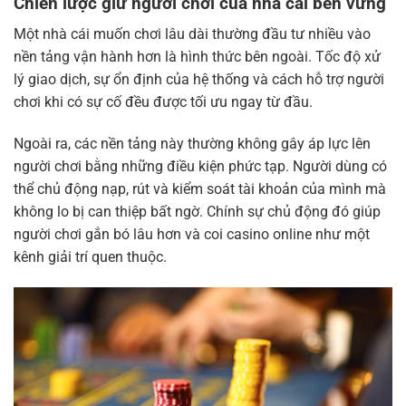
Chiến lược giữ người chơi của nhà cái bền vững
Một nhà cái muốn chơi lâu dài thường đầu tư nhiều vào
nền tảng vận hành hơn là hình thức bên ngoài. Tốc độ xử
lý giao dịch, sự ổn định của hệ thống và cách hỗ trợ người
chơi khi có sự cố đều được tối ưu ngay từ đầu.
Ngoài ra, các nền tảng này thường không gây áp lực lên
người chơi bằng những điều kiện phức tạp. Người dùng có
thể chủ động nạp, rút và kiểm soát tài khoản của mình mà
không lo bị can thiệp bất ngờ. Chính sự chủ động đó giúp
người chơi gắn bó lâu hơn và coi casino online như một
kênh giải trí quen thuộc.