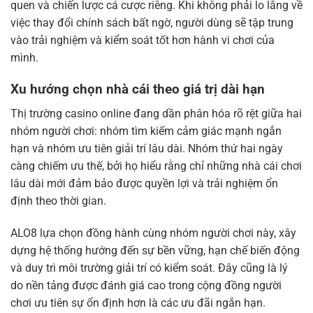
quen và chiến lược cá cược riêng. Khi không phải lo lắng về
việc thay đổi chính sách bất ngờ, người dùng sẽ tập trung
vào trải nghiệm và kiểm soát tốt hơn hành vi chơi của
mình.
Xu hướng chọn nhà cái theo giá trị dài hạn
Thị trường casino online đang dần phân hóa rõ rệt giữa hai
nhóm người chơi: nhóm tìm kiếm cảm giác mạnh ngắn
hạn và nhóm ưu tiên giải trí lâu dài. Nhóm thứ hai ngày
càng chiếm ưu thế, bởi họ hiểu rằng chỉ những nhà cái chơi
lâu dài mới đảm bảo được quyền lợi và trải nghiệm ổn
định theo thời gian.
ALO8 lựa chọn đồng hành cùng nhóm người chơi này, xây
dựng hệ thống hướng đến sự bền vững, hạn chế biến động
và duy trì môi trường giải trí có kiểm soát. Đây cũng là lý
do nền tảng được đánh giá cao trong cộng đồng người
chơi ưu tiên sự ổn định hơn là các ưu đãi ngắn hạn.