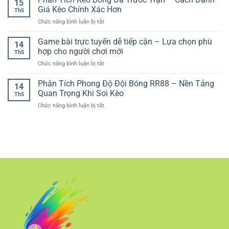
15
Đại
Người
Không
Giá Kèo Chính Xác Hơn
Soát
Th5
Thật
Gian
Và
ở
Chức năng bình luận bị tắt
–
Đa
Bền
Phân
Trải
Dạng
Vững
Tích
Game bài trực tuyến dễ tiếp cận – Lựa chọn phù
Nghiệm
Cho
14
Kèo
Sòng
hợp cho người chơi mới
Người
Th5
Bóng
Bài
Chơi
ở
Chức năng bình luận bị tắt
Đá
Trực
Hiện
Game
Trước
Tuyến
Đại
bài
Phân Tích Phong Độ Đội Bóng RR88 – Nền Tảng
Trận
Chân
14
trực
–
Quan Trọng Khi Soi Kèo
Thực
Th5
tuyến
Cách
ở
Chức năng bình luận bị tắt
dễ
Đánh
Phân
tiếp
Giá
Tích
cận
Kèo
Phong
–
Chính
Độ
Lựa
Xác
Đội
chọn
Hơn
Bóng
phù
RR88
hợp
–
cho
Nền
người
Tảng
chơi
Quan
mới
Trọng
Khi
Soi