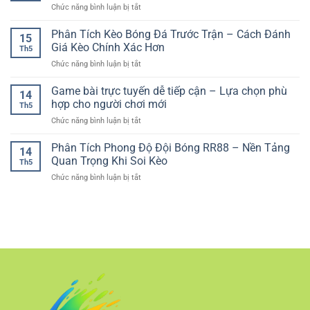
Người
ở
Chức năng bình luận bị tắt
Trực
Chơi
Chơi
Live
Tuyến
Có
Hiện
Casino
Phân Tích Kèo Bóng Đá Trước Trận – Cách Đánh
–
Kiểm
15
Đại
Người
Không
Giá Kèo Chính Xác Hơn
Soát
Th5
Thật
Gian
Và
ở
Chức năng bình luận bị tắt
–
Đa
Bền
Phân
Trải
Dạng
Vững
Tích
Game bài trực tuyến dễ tiếp cận – Lựa chọn phù
Nghiệm
Cho
14
Kèo
Sòng
hợp cho người chơi mới
Người
Th5
Bóng
Bài
Chơi
ở
Chức năng bình luận bị tắt
Đá
Trực
Hiện
Game
Trước
Tuyến
Đại
bài
Phân Tích Phong Độ Đội Bóng RR88 – Nền Tảng
Trận
Chân
14
trực
–
Quan Trọng Khi Soi Kèo
Thực
Th5
tuyến
Cách
ở
Chức năng bình luận bị tắt
dễ
Đánh
Phân
tiếp
Giá
Tích
cận
Kèo
Phong
–
Chính
Độ
Lựa
Xác
Đội
chọn
Hơn
Bóng
phù
RR88
hợp
–
cho
Nền
người
Tảng
chơi
Quan
mới