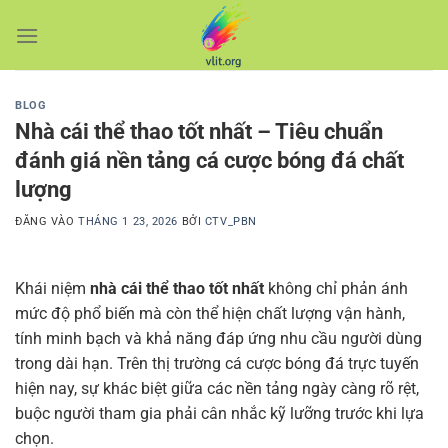
Bỏ
qua
nội
dung
BLOG
Nhà cái thể thao tốt nhất – Tiêu chuẩn
đánh giá nền tảng cá cược bóng đá chất
lượng
ĐĂNG VÀO
THÁNG 1 23, 2026
BỞI
CTV_PBN
Khái niệm
nhà cái thể thao tốt nhất
không chỉ phản ánh
mức độ phổ biến mà còn thể hiện chất lượng vận hành,
tính minh bạch và khả năng đáp ứng nhu cầu người dùng
trong dài hạn. Trên thị trường cá cược bóng đá trực tuyến
hiện nay, sự khác biệt giữa các nền tảng ngày càng rõ rệt,
buộc người tham gia phải cân nhắc kỹ lưỡng trước khi lựa
chọn.