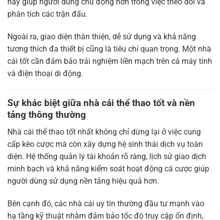
này giúp người dùng chủ động hơn trong việc theo dõi và
phân tích các trận đấu.
Ngoài ra, giao diện thân thiện, dễ sử dụng và khả năng
tương thích đa thiết bị cũng là tiêu chí quan trọng. Một nhà
cái tốt cần đảm bảo trải nghiệm liền mạch trên cả máy tính
và điện thoại di động.
Sự khác biệt giữa nhà cái thể thao tốt và nền
tảng thông thường
Nhà cái thể thao tốt nhất không chỉ dừng lại ở việc cung
cấp kèo cược mà còn xây dựng hệ sinh thái dịch vụ toàn
diện. Hệ thống quản lý tài khoản rõ ràng, lịch sử giao dịch
minh bạch và khả năng kiểm soát hoạt động cá cược giúp
người dùng sử dụng nền tảng hiệu quả hơn.
Bên cạnh đó, các nhà cái uy tín thường đầu tư mạnh vào
hạ tầng kỹ thuật nhằm đảm bảo tốc độ truy cập ổn định,