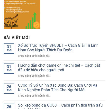
BÀI VIẾT MỚI
Xổ Số Trực Tuyến SP8BET – Cách Giải Trí Linh
31
Hoạt Cho Người Thích Dự Đoán
Th5
ở
Chức năng bình luận bị tắt
Xổ
Số
Hướng dẫn chơi game online chi tiết – Cách bắt
31
Trực
đầu dễ hiểu cho người mới
Th5
Tuyến
ở
Chức năng bình luận bị tắt
SP8BET
Hướng
–
dẫn
Cược Tỷ Số Chính Xác Bóng Đá: Cách Chơi Và
Cách
26
chơi
Giải
Kinh Nghiệm Phân Tích Cho Người Mới
Th5
game
Trí
ở
Chức năng bình luận bị tắt
online
Linh
Cược
chi
Hoạt
Tỷ
Soi kèo bóng đá GO88 – Cách phân tích trận đấu
tiết
Cho
26
Số
–