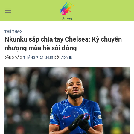
Bỏ
qua
nội
dung
THỂ THAO
Nkunku sắp chia tay Chelsea: Kỳ chuyển
nhượng mùa hè sôi động
ĐĂNG VÀO
THÁNG 7 24, 2025
BỞI
ADMIN