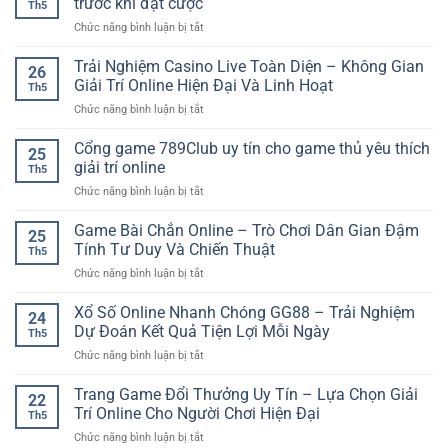
trước khi đặt cược
Người
Th5
Chính
Cách
Thích
ở
Chức năng bình luận bị tắt
Xác
bắt
Dự
Soi
Bóng
đầu
Đoán
kèo
Trải Nghiệm Casino Live Toàn Diện – Không Gian
Đá:
dễ
26
bóng
Cách
Giải Trí Online Hiện Đại Và Linh Hoạt
hiểu
Th5
đá
Chơi
cho
ở
Chức năng bình luận bị tắt
GO88
Và
người
Trải
–
Kinh
mới
Nghiệm
Cổng game 789Club uy tín cho game thủ yêu thích
Cách
Nghiệm
25
Casino
phân
giải trí online
Phân
Th5
Live
tích
Tích
ở
Chức năng bình luận bị tắt
Toàn
trận
Cho
Cổng
Diện
đấu
Người
game
Game Bài Chắn Online – Trò Chơi Dân Gian Đậm
–
trước
25
Mới
789Club
Không
Tính Tư Duy Và Chiến Thuật
khi
Th5
uy
Gian
đặt
ở
Chức năng bình luận bị tắt
tín
Giải
cược
Game
cho
Trí
Bài
Xổ Số Online Nhanh Chóng GG88 – Trải Nghiệm
game
Online
24
Chắn
thủ
Dự Đoán Kết Quả Tiện Lợi Mỗi Ngày
Hiện
Th5
Online
yêu
Đại
ở
Chức năng bình luận bị tắt
–
thích
Và
Xổ
Trò
giải
Linh
Số
Trang Game Đổi Thưởng Uy Tín – Lựa Chọn Giải
Chơi
trí
22
Hoạt
Online
Dân
Trí Online Cho Người Chơi Hiện Đại
online
Th5
Nhanh
Gian
ở
Chức năng bình luận bị tắt
Chóng
Đậm