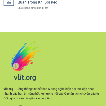
trực
–
Quan Trọng Khi Soi Kèo
Thực
Th5
tuyến
Cách
ở
Chức năng bình luận bị tắt
dễ
Đánh
Phân
tiếp
Giá
Tích
cận
Kèo
Phong
–
Chính
Độ
Lựa
Xác
Đội
chọn
Hơn
Bóng
phù
RR88
hợp
–
cho
Nền
người
Tảng
chơi
Quan
mới
Trọng
Khi
Soi
Kèo
vlit.org
– Cổng thông tin thể thao & công nghệ hiện đại, nơi cập nhật
nhanh các bản tin nóng hổi, xu hướng nổi bật và phân tích chuyên sâu từ
đội ngũ chuyên gia giàu kinh nghiệm.