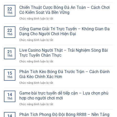
Trang
GG88
Tính
Game
Chiến Thuật Cược Bóng Đá An Toàn – Cách Chơi
–
Tư
22
Đổi
Trải
Có Kiểm Soát Và Bền Vững
Duy
Th5
Thưởng
Nghiệm
Và
ở
Chức năng bình luận bị tắt
Uy
Dự
Chiến
Chiến
Tín
Đoán
Thuật
Thuật
Cổng Game Giải Trí Trực Tuyến – Không Gian Đa
–
Kết
22
Cược
Lựa
Dạng Cho Người Chơi Hiện Đại
Quả
Th5
Bóng
Chọn
Tiện
ở
Chức năng bình luận bị tắt
Đá
Giải
Lợi
Cổng
An
Trí
Mỗi
Game
Live Casino Người Thật – Trải Nghiệm Sòng Bài
Toàn
Online
21
Ngày
Giải
–
Trực Tuyến Chân Thực
Cho
Th5
Trí
Cách
Người
ở
Chức năng bình luận bị tắt
Trực
Chơi
Chơi
Live
Tuyến
Có
Hiện
Casino
Phân Tích Kèo Bóng Đá Trước Trận – Cách Đánh
–
Kiểm
15
Đại
Người
Không
Giá Kèo Chính Xác Hơn
Soát
Th5
Thật
Gian
Và
ở
Chức năng bình luận bị tắt
–
Đa
Bền
Phân
Trải
Dạng
Vững
Tích
Game bài trực tuyến dễ tiếp cận – Lựa chọn phù
Nghiệm
Cho
14
Kèo
Sòng
hợp cho người chơi mới
Người
Th5
Bóng
Bài
Chơi
ở
Chức năng bình luận bị tắt
Đá
Trực
Hiện
Game
Trước
Tuyến
Đại
bài
Phân Tích Phong Độ Đội Bóng RR88 – Nền Tảng
Trận
Chân
14