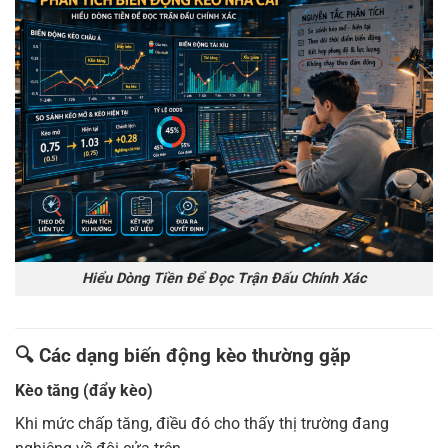
Hiểu Dòng Tiền Để Đọc Trận Đấu Chính Xác
🔍 Các dạng biến động kèo thường gặp
Kèo tăng (đẩy kèo)
Khi mức chấp tăng, điều đó cho thấy thị trường đang