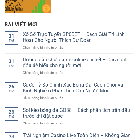
BÀI VIẾT MỚI
Xổ Số Trực Tuyến SP8BET – Cách Giải Trí Linh
31
Hoạt Cho Người Thích Dự Đoán
Th5
ở
Chức năng bình luận bị tắt
Xổ
Số
Hướng dẫn chơi game online chi tiết – Cách bắt
31
Trực
đầu dễ hiểu cho người mới
Th5
Tuyến
ở
Chức năng bình luận bị tắt
SP8BET
Hướng
–
dẫn
Cược Tỷ Số Chính Xác Bóng Đá: Cách Chơi Và
Cách
26
chơi
Giải
Kinh Nghiệm Phân Tích Cho Người Mới
Th5
game
Trí
ở
Chức năng bình luận bị tắt
online
Linh
Cược
chi
Hoạt
Tỷ
Soi kèo bóng đá GO88 – Cách phân tích trận đấu
tiết
Cho
26
Số
–
trước khi đặt cược
Người
Th5
Chính
Cách
Thích
ở
Chức năng bình luận bị tắt
Xác
bắt
Dự
Soi
Bóng
đầu
Đoán
kèo
Trải Nghiệm Casino Live Toàn Diện – Không Gian
Đá:
dễ
26