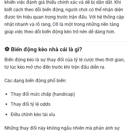
khiến việc đánh giá thiếu chính xác và dễ bị dẫn dắt. Khi
biết cách theo dõi biến động, người chơi có thể nhận diện
được tín hiệu quan trọng trước trận đấu. Với hệ thống cập
nhật nhanh và rõ ràng,
O8
là một trong những nền tảng
giúp việc theo dõi biến động kèo trở nên dễ dàng hơn.
⚽ Biến động kèo nhà cái là gì?
Biến động kèo là sự thay đổi của tỷ lệ cược theo thời gian,
từ lúc kèo mở cho đến trước khi trận đấu diễn ra.
Các dạng biến động phổ biến:
Thay đổi mức chấp (handicap)
Thay đổi tỷ lệ odds
Điều chỉnh kèo tài xỉu
Những thay đổi này không ngẫu nhiên mà phản ánh sự