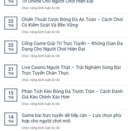
Trí Online Cho Người Chơi Hiện Đại
online
Th5
Nhanh
Gian
ở
Chức năng bình luận bị tắt
Chóng
Đậm
Trang
GG88
Tính
Game
Chiến Thuật Cược Bóng Đá An Toàn – Cách Chơi
–
Tư
22
Đổi
Trải
Có Kiểm Soát Và Bền Vững
Duy
Th5
Thưởng
Nghiệm
Và
ở
Chức năng bình luận bị tắt
Uy
Dự
Chiến
Chiến
Tín
Đoán
Thuật
Thuật
Cổng Game Giải Trí Trực Tuyến – Không Gian Đa
–
Kết
22
Cược
Lựa
Dạng Cho Người Chơi Hiện Đại
Quả
Th5
Bóng
Chọn
Tiện
ở
Chức năng bình luận bị tắt
Đá
Giải
Lợi
Cổng
An
Trí
Mỗi
Game
Live Casino Người Thật – Trải Nghiệm Sòng Bài
Toàn
Online
21
Ngày
Giải
–
Trực Tuyến Chân Thực
Cho
Th5
Trí
Cách
Người
ở
Chức năng bình luận bị tắt
Trực
Chơi
Chơi
Live
Tuyến
Có
Hiện
Casino
Phân Tích Kèo Bóng Đá Trước Trận – Cách Đánh
–
Kiểm
15
Đại
Người
Không
Giá Kèo Chính Xác Hơn
Soát
Th5
Thật
Gian
Và
ở
Chức năng bình luận bị tắt
–
Đa
Bền
Phân
Trải
Dạng
Vững
Tích
Game bài trực tuyến dễ tiếp cận – Lựa chọn phù
Nghiệm
Cho
14
Kèo
Sòng
hợp cho người chơi mới
Người
Th5
Bóng
Bài
Chơi
ở
Chức năng bình luận bị tắt
Đá
Trực
Hiện