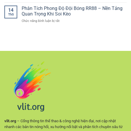
Game
Trước
Tuyến
Đại
bài
Phân Tích Phong Độ Đội Bóng RR88 – Nền Tảng
Trận
Chân
14
trực
–
Quan Trọng Khi Soi Kèo
Thực
Th5
tuyến
Cách
ở
Chức năng bình luận bị tắt
dễ
Đánh
Phân
tiếp
Giá
Tích
cận
Kèo
Phong
–
Chính
Độ
Lựa
Xác
Đội
chọn
Hơn
Bóng
phù
RR88
hợp
–
cho
Nền
người
Tảng
chơi
Quan
mới
Trọng
Khi
Soi
Kèo
vlit.org
– Cổng thông tin thể thao & công nghệ hiện đại, nơi cập nhật
nhanh các bản tin nóng hổi, xu hướng nổi bật và phân tích chuyên sâu từ