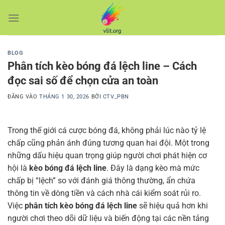
Bỏ
qua
nội
dung
BLOG
Phân tích kèo bóng đá lệch line – Cách
đọc sai số để chọn cửa an toàn
ĐĂNG VÀO
THÁNG 1 30, 2026
BỞI
CTV_PBN
Trong thế giới cá cược bóng đá, không phải lúc nào tỷ lệ
chấp cũng phản ánh đúng tương quan hai đội. Một trong
những dấu hiệu quan trọng giúp người chơi phát hiện cơ
hội là
kèo bóng đá lệch line
. Đây là dạng kèo mà mức
chấp bị “lệch” so với đánh giá thông thường, ẩn chứa
thông tin về dòng tiền và cách nhà cái kiểm soát rủi ro.
Việc
phân tích kèo bóng đá lệch line
sẽ hiệu quả hơn khi
người chơi theo dõi dữ liệu và biến động tại các nền tảng