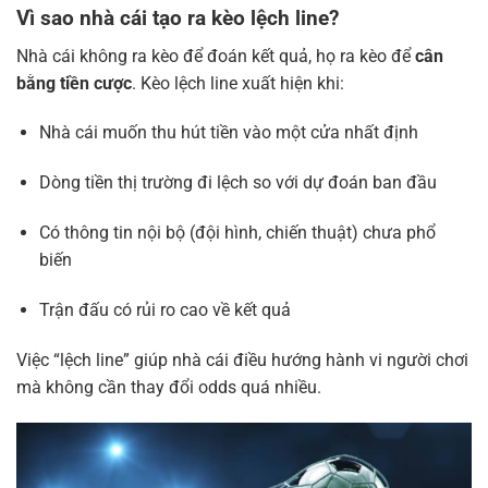
Vì sao nhà cái tạo ra kèo lệch line?
Nhà cái không ra kèo để đoán kết quả, họ ra kèo để
cân
bằng tiền cược
. Kèo lệch line xuất hiện khi:
Nhà cái muốn thu hút tiền vào một cửa nhất định
Dòng tiền thị trường đi lệch so với dự đoán ban đầu
Có thông tin nội bộ (đội hình, chiến thuật) chưa phổ
biến
Trận đấu có rủi ro cao về kết quả
Việc “lệch line” giúp nhà cái điều hướng hành vi người chơi
mà không cần thay đổi odds quá nhiều.