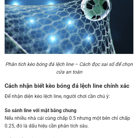
Phân tích kèo bóng đá lệch line – Cách đọc sai số để chọn
cửa an toàn
Cách nhận biết kèo bóng đá lệch line chính xác
Để nhận diện kèo lệch line, người chơi cần chú ý:
So sánh line với mặt bằng chung
Nếu nhiều nhà cái cùng chấp 0.5 nhưng một bên chỉ chấp
0.25, đó là dấu hiệu cần phân tích sâu.