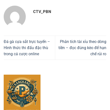
CTV_PBN
Đá gà cựa sắt trực tuyến –
Phân tích tài xỉu theo dòng
Hình thức thi đấu đặc thù
tiền – đọc đúng kèo để hạn
trong cá cược online
chế rủi ro