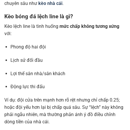
chuyên sâu như
kèo nhà cái
.
Kèo bóng đá lệch line là gì?
Kèo lệch line là tình huống
mức chấp không tương xứng
với:
Phong độ hai đội
Lịch sử đối đầu
Lợi thế sân nhà/sân khách
Động lực thi đấu
Ví dụ: đội cửa trên mạnh hơn rõ rệt nhưng chỉ chấp 0.25;
hoặc đội yếu hơn lại bị chấp quá sâu. Sự “lệch” này không
phải ngẫu nhiên, mà thường phản ánh ý đồ điều chỉnh
dòng tiền của nhà cái.