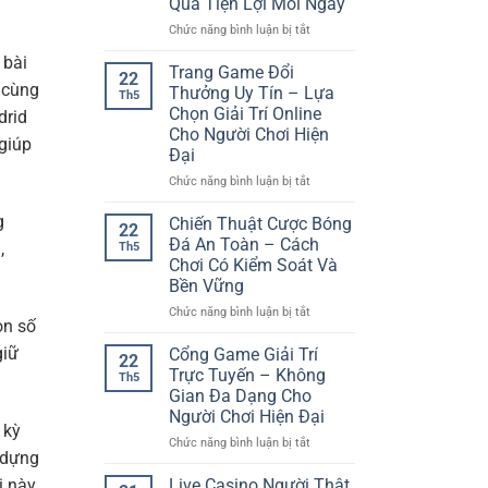
Quả Tiện Lợi Mỗi Ngày
online
Trò
Chơi
ở
Chức năng bình luận bị tắt
Dân
Xổ
 bài
Gian
Số
Trang Game Đổi
22
Đậm
Online
, cùng
Thưởng Uy Tín – Lựa
Th5
Tính
Nhanh
Chọn Giải Trí Online
drid
Tư
Chóng
Cho Người Chơi Hiện
Duy
GG88
 giúp
Đại
Và
–
Chiến
Trải
ở
Chức năng bình luận bị tắt
Thuật
Nghiệm
Trang
Dự
Game
g
Chiến Thuật Cược Bóng
22
Đoán
Đổi
Đá An Toàn – Cách
,
Th5
Kết
Thưởng
Chơi Có Kiểm Soát Và
Quả
Uy
Bền Vững
Tiện
Tín
Lợi
–
ở
Chức năng bình luận bị tắt
on số
Mỗi
Lựa
Chiến
Ngày
Chọn
Thuật
giữ
Cổng Game Giải Trí
22
Giải
Cược
Trực Tuyến – Không
Th5
Trí
Bóng
Gian Đa Dạng Cho
Online
Đá
Người Chơi Hiện Đại
Cho
An
 kỳ
Người
Toàn
ở
Chức năng bình luận bị tắt
 dựng
Chơi
–
Cổng
Hiện
Cách
Game
 này,
Live Casino Người Thật