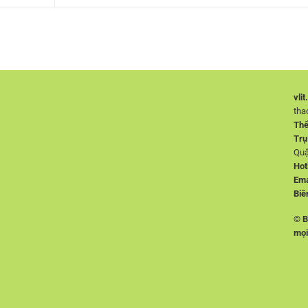
vlit
tha
Thể
Trụ
Quậ
Hot
Ema
Biê
© B
mọi