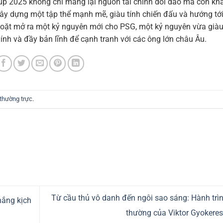
Cup 2025 không chỉ mang lại nguồn tài chính dồi dào mà còn kh
ây dựng một tập thể mạnh mẽ, giàu tính chiến đấu và hướng tớ
goặt mở ra một kỷ nguyên mới cho PSG, một kỷ nguyên vừa già
ính và đầy bản lĩnh để cạnh tranh với các ông lớn châu Âu.
 thường trực
.
Từ cầu thủ vô danh đến ngôi sao sáng: Hành trìn
hắng kịch
thường của Viktor Gyokere