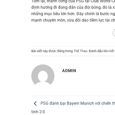
Tóm lại, thành công của PSG tại Club World 
định hướng đi đúng đắn của đội bóng, đó là x
những mục tiêu lớn hơn. Đây chính là bước n
mạnh chuyên môn, vừa dồi dào tiềm lực tài ch
Bài viết này được đăng trong
Thể Thao
. Đánh dấu
liên kết
ADMIN
PSG đánh bại Bayern Munich với chiến t
tính 2-0