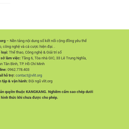
.org
– Nền tảng nội dung số kết nối cộng đồng yêu thể
o, công nghệ và cá cược hiện đại. .
 loại:
Thể thao, Công nghệ & Giải trí số
 sở làm việc:
Tầng 6, Tòa nhà GIC, 33 Lê Trung Nghĩa,
n Tân Bình, TP. Hồ Chí Minh
line:
0962.778.403
il hỗ trợ:
contact@vlit.org
n tập & vận hành:
Đội ngũ vlit.org
ản quyền thuộc KANGKANG. Nghiêm cấm sao chép dưới
 hình thức khi chưa được cho phép.