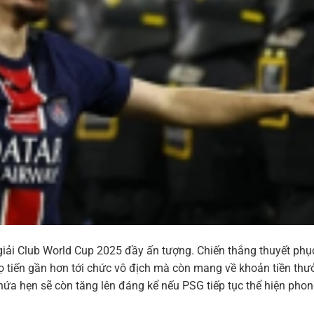
iải Club World Cup 2025 đầy ấn tượng. Chiến thắng thuyết phụ
ọ tiến gần hơn tới chức vô địch mà còn mang về khoản tiền thư
y hứa hẹn sẽ còn tăng lên đáng kể nếu PSG tiếp tục thể hiện pho