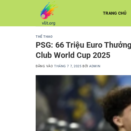
Bỏ
qua
TRANG CHỦ
nội
dung
THỂ THAO
PSG: 66 Triệu Euro Thưởn
Club World Cup 2025
ĐĂNG VÀO
THÁNG 7 7, 2025
BỞI
ADMIN