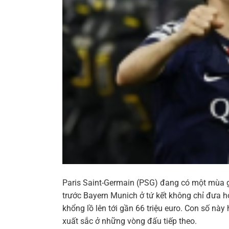
Paris Saint-Germain (PSG) đang có một mùa g
trước Bayern Munich ở tứ kết không chỉ đưa h
khổng lồ lên tới gần 66 triệu euro. Con số nà
xuất sắc ở những vòng đấu tiếp theo.