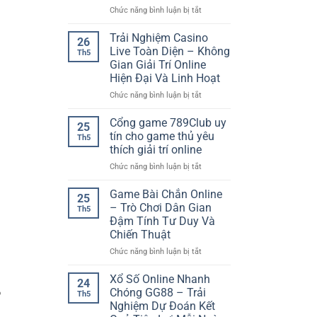
hiểu
ở
Chức năng bình luận bị tắt
Bóng
cho
Soi
Đá:
người
kèo
Cách
Trải Nghiệm Casino
26
mới
bóng
Chơi
Live Toàn Diện – Không
Th5
đá
Và
Gian Giải Trí Online
GO88
Kinh
Hiện Đại Và Linh Hoạt
–
Nghiệm
Cách
Phân
ở
Chức năng bình luận bị tắt
phân
Tích
Trải
tích
Cho
Nghiệm
Cổng game 789Club uy
25
trận
Người
Casino
tín cho game thủ yêu
Th5
đấu
Mới
Live
thích giải trí online
trước
Toàn
khi
ở
Chức năng bình luận bị tắt
Diện
đặt
Cổng
–
cược
game
Không
Game Bài Chắn Online
25
789Club
Gian
– Trò Chơi Dân Gian
Th5
uy
Giải
Đậm Tính Tư Duy Và
tín
Trí
Chiến Thuật
cho
Online
game
Hiện
ở
Chức năng bình luận bị tắt
thủ
Đại
Game
yêu
Và
Bài
Xổ Số Online Nhanh
24
thích
Linh
Chắn
Chóng GG88 – Trải
Th5
giải
Hoạt
Online
Nghiệm Dự Đoán Kết
trí
–