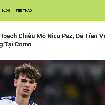
BLOG
THỂ THAO
Hoạch Chiêu Mộ Nico Paz, Để Tiền V
ng Tại Como