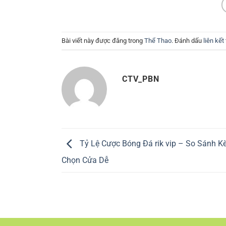
Bài viết này được đăng trong
Thể Thao
. Đánh dấu
liên kết
CTV_PBN
Tỷ Lệ Cược Bóng Đá rik vip – So Sánh K
Chọn Cửa Dễ