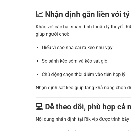
📈 Nhận định gắn liền với tỷ
Khác với các bài nhận định thuần lý thuyết, Ri
giúp người chơi:
Hiểu vì sao nhà cái ra kèo như vậy
So sánh kèo sớm và kèo sát giờ
Chủ động chọn thời điểm vào tiền hợp lý
Nhận định sát kèo giúp tăng khả năng chọn đú
💻 Dễ theo dõi, phù hợp cả 
Nội dung nhận định tại Rik vip được trình bày 