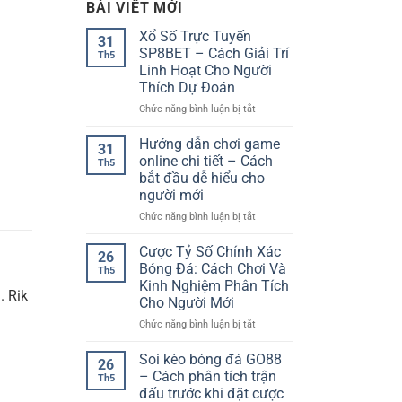
BÀI VIẾT MỚI
Xổ Số Trực Tuyến
31
SP8BET – Cách Giải Trí
Th5
Linh Hoạt Cho Người
Thích Dự Đoán
ở
Chức năng bình luận bị tắt
Xổ
Số
Hướng dẫn chơi game
31
Trực
online chi tiết – Cách
Th5
Tuyến
bắt đầu dễ hiểu cho
SP8BET
người mới
–
Cách
ở
Chức năng bình luận bị tắt
Giải
Hướng
Trí
dẫn
Cược Tỷ Số Chính Xác
26
Linh
chơi
Bóng Đá: Cách Chơi Và
Th5
Hoạt
game
Kinh Nghiệm Phân Tích
Cho
online
. Rik
Cho Người Mới
Người
chi
Thích
tiết
ở
Chức năng bình luận bị tắt
Dự
–
Cược
Đoán
Cách
Tỷ
Soi kèo bóng đá GO88
26
bắt
Số
– Cách phân tích trận
Th5
đầu
Chính
đấu trước khi đặt cược
dễ
Xác