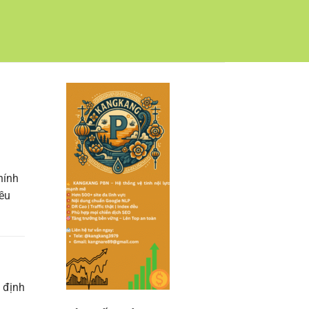
hính
iều
n định