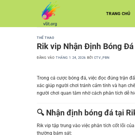
Bỏ
qua
TRANG CHỦ
nội
dung
THỂ THAO
Rik vip Nhận Định Bóng Đá
ĐĂNG VÀO
THÁNG 1 24, 2026
BỞI
CTV_PBN
Trong cá cược bóng đá, việc đọc đúng trận đ
xác giúp người chơi tránh cảm tính và hạn chế
người chơi quan tâm nhờ cách phân tích dễ hiể
🔍 Nhận định bóng đá tại Ri
Rik vip tập trung vào việc phân tích cốt lõi 
thường bám sát: