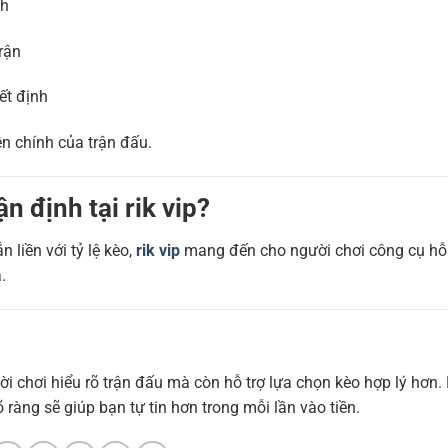
ch
rận
ết định
n chính của trận đấu.
n định tại rik vip?
n liền với tỷ lệ kèo,
rik vip
mang đến cho người chơi công cụ hỗ 
.
i chơi hiểu rõ trận đấu mà còn hỗ trợ lựa chọn kèo hợp lý hơn. 
ràng sẽ giúp bạn tự tin hơn trong mỗi lần vào tiền.