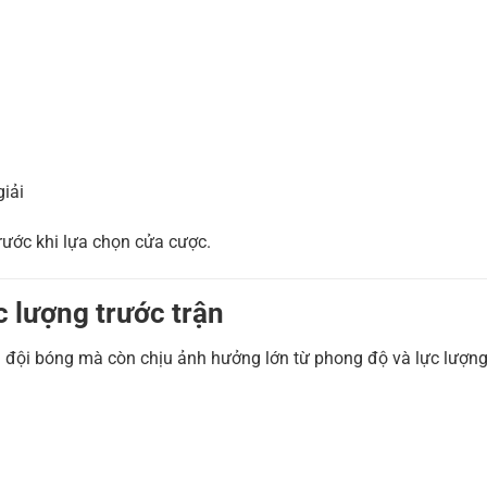
iải
rước khi lựa chọn cửa cược.
c lượng trước trận
i đội bóng mà còn chịu ảnh hưởng lớn từ phong độ và lực lượng