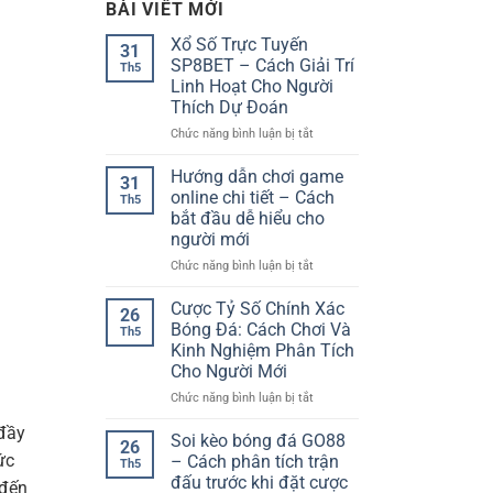
BÀI VIẾT MỚI
Xổ Số Trực Tuyến
31
SP8BET – Cách Giải Trí
Th5
Linh Hoạt Cho Người
Thích Dự Đoán
ở
Chức năng bình luận bị tắt
Xổ
Số
Hướng dẫn chơi game
31
Trực
online chi tiết – Cách
Th5
Tuyến
bắt đầu dễ hiểu cho
SP8BET
người mới
–
Cách
ở
Chức năng bình luận bị tắt
Giải
Hướng
Trí
dẫn
Cược Tỷ Số Chính Xác
26
Linh
chơi
Bóng Đá: Cách Chơi Và
Th5
Hoạt
game
Kinh Nghiệm Phân Tích
Cho
online
Cho Người Mới
Người
chi
Thích
tiết
ở
Chức năng bình luận bị tắt
Dự
–
Cược
 đầy
Đoán
Cách
Tỷ
Soi kèo bóng đá GO88
26
bắt
Số
ức
– Cách phân tích trận
Th5
đầu
Chính
đấu trước khi đặt cược
 đến
dễ
Xác