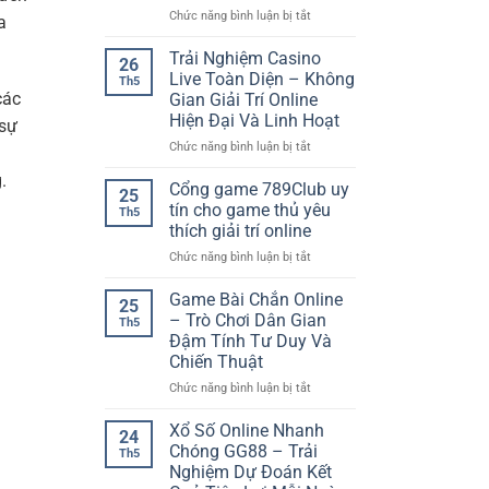
hiểu
ở
Chức năng bình luận bị tắt
Bóng
a
cho
Soi
Đá:
người
kèo
Cách
Trải Nghiệm Casino
26
mới
bóng
Chơi
Live Toàn Diện – Không
Th5
đá
Và
các
Gian Giải Trí Online
GO88
Kinh
Hiện Đại Và Linh Hoạt
 sự
–
Nghiệm
Cách
Phân
ở
Chức năng bình luận bị tắt
phân
Tích
Trải
.
tích
Cho
Nghiệm
Cổng game 789Club uy
25
trận
Người
Casino
tín cho game thủ yêu
Th5
đấu
Mới
Live
thích giải trí online
trước
Toàn
khi
ở
Chức năng bình luận bị tắt
Diện
đặt
Cổng
–
cược
game
Không
Game Bài Chắn Online
25
789Club
Gian
– Trò Chơi Dân Gian
Th5
uy
Giải
Đậm Tính Tư Duy Và
tín
Trí
Chiến Thuật
cho
Online
game
Hiện
ở
Chức năng bình luận bị tắt
thủ
Đại
Game
yêu
Và
Bài
Xổ Số Online Nhanh
24
thích
Linh
Chắn
Chóng GG88 – Trải
Th5
giải
Hoạt
Online
Nghiệm Dự Đoán Kết
trí
–