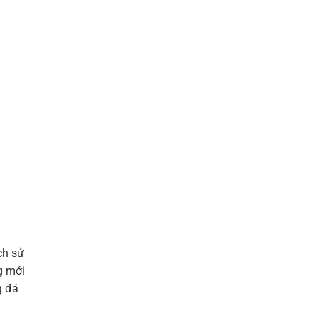
ch sử
g mới
g đá