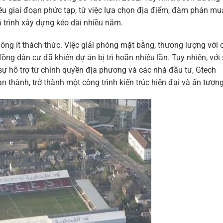
iều giai đoạn phức tạp, từ việc lựa chọn địa điểm, đàm phán mu
á trình xây dựng kéo dài nhiều năm.
ng ít thách thức. Việc giải phóng mặt bằng, thương lượng với 
ồng dân cư đã khiến dự án bị trì hoãn nhiều lần. Tuy nhiên, với
 sự hỗ trợ từ chính quyền địa phương và các nhà đầu tư, Gtech
hành, trở thành một công trình kiến trúc hiện đại và ấn tượng