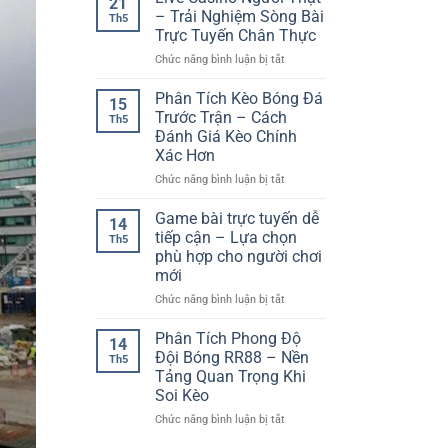
21
Đại
Chơi
Giải
– Trải Nghiệm Sòng Bài
Th5
Có
Trí
Trực Tuyến Chân Thực
Kiểm
Trực
Soát
ở
Chức năng bình luận bị tắt
Tuyến
Và
Live
–
Bền
Casino
Không
Phân Tích Kèo Bóng Đá
15
Vững
Người
Gian
Trước Trận – Cách
Th5
Thật
Đa
Đánh Giá Kèo Chính
–
Dạng
Xác Hơn
Trải
Cho
Nghiệm
Người
ở
Chức năng bình luận bị tắt
Sòng
Chơi
Phân
Bài
Hiện
Tích
Game bài trực tuyến dễ
14
Trực
Đại
Kèo
tiếp cận – Lựa chọn
Th5
Tuyến
Bóng
phù hợp cho người chơi
Chân
Đá
mới
Thực
Trước
Trận
ở
Chức năng bình luận bị tắt
–
Game
Cách
bài
Phân Tích Phong Độ
14
Đánh
trực
Đội Bóng RR88 – Nền
Th5
Giá
tuyến
Tảng Quan Trọng Khi
Kèo
dễ
Soi Kèo
Chính
tiếp
Xác
cận
ở
Chức năng bình luận bị tắt
Hơn
–
Phân