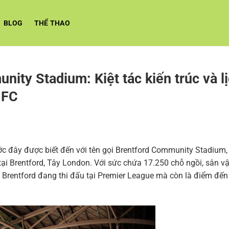
BLOG
THỂ THAO
ty Stadium: Kiệt tác kiến trúc và l
 FC
 đây được biết đến với tên gọi Brentford Community Stadium, 
tại Brentford, Tây London. Với sức chứa 17.250 chỗ ngồi, sân v
 Brentford đang thi đấu tại Premier League mà còn là điểm đến