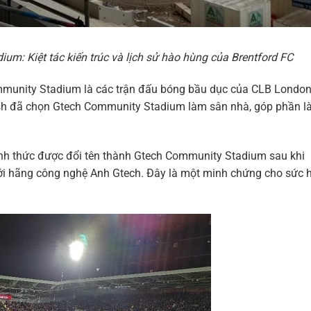
m: Kiệt tác kiến trúc và lịch sử hào hùng của Brentford FC
ommunity Stadium là các trận đấu bóng bầu dục của CLB Londo
ish đã chọn Gtech Community Stadium làm sân nhà, góp phần 
nh thức được đổi tên thành Gtech Community Stadium sau khi
với hãng công nghệ Anh Gtech. Đây là một minh chứng cho sức 