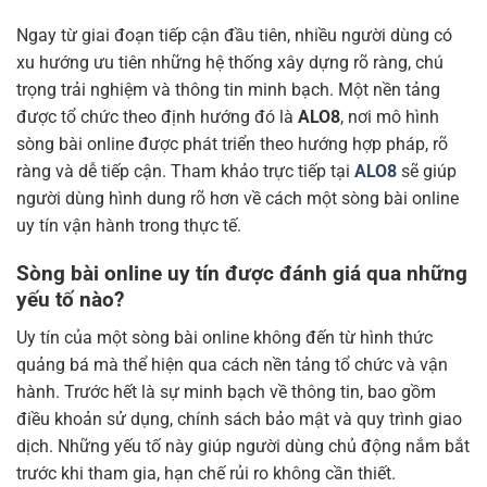
Ngay từ giai đoạn tiếp cận đầu tiên, nhiều người dùng có
xu hướng ưu tiên những hệ thống xây dựng rõ ràng, chú
trọng trải nghiệm và thông tin minh bạch. Một nền tảng
được tổ chức theo định hướng đó là
ALO8
, nơi mô hình
sòng bài online được phát triển theo hướng hợp pháp, rõ
ràng và dễ tiếp cận. Tham khảo trực tiếp tại
ALO8
sẽ giúp
người dùng hình dung rõ hơn về cách một sòng bài online
uy tín vận hành trong thực tế.
Sòng bài online uy tín được đánh giá qua những
yếu tố nào?
Uy tín của một sòng bài online không đến từ hình thức
quảng bá mà thể hiện qua cách nền tảng tổ chức và vận
hành. Trước hết là sự minh bạch về thông tin, bao gồm
điều khoản sử dụng, chính sách bảo mật và quy trình giao
dịch. Những yếu tố này giúp người dùng chủ động nắm bắt
trước khi tham gia, hạn chế rủi ro không cần thiết.