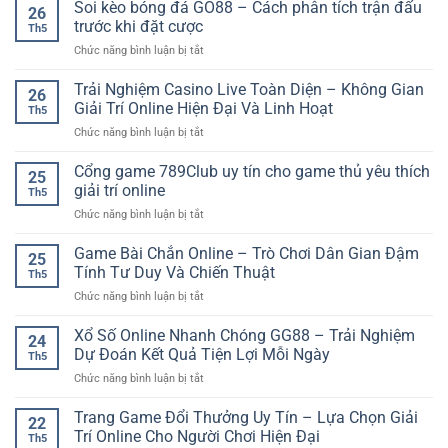
Tỷ
Soi kèo bóng đá GO88 – Cách phân tích trận đấu
tiết
Cho
26
Số
–
trước khi đặt cược
Người
Th5
Chính
Cách
Thích
ở
Chức năng bình luận bị tắt
Xác
bắt
Dự
Soi
Bóng
đầu
Đoán
kèo
Trải Nghiệm Casino Live Toàn Diện – Không Gian
Đá:
dễ
26
bóng
Cách
Giải Trí Online Hiện Đại Và Linh Hoạt
hiểu
Th5
đá
Chơi
cho
ở
Chức năng bình luận bị tắt
GO88
Và
người
Trải
–
Kinh
mới
Nghiệm
Cổng game 789Club uy tín cho game thủ yêu thích
Cách
Nghiệm
25
Casino
phân
giải trí online
Phân
Th5
Live
tích
Tích
ở
Chức năng bình luận bị tắt
Toàn
trận
Cho
Cổng
Diện
đấu
Người
game
Game Bài Chắn Online – Trò Chơi Dân Gian Đậm
–
trước
25
Mới
789Club
Không
Tính Tư Duy Và Chiến Thuật
khi
Th5
uy
Gian
đặt
ở
Chức năng bình luận bị tắt
tín
Giải
cược
Game
cho
Trí
Bài
Xổ Số Online Nhanh Chóng GG88 – Trải Nghiệm
game
Online
24
Chắn
thủ
Dự Đoán Kết Quả Tiện Lợi Mỗi Ngày
Hiện
Th5
Online
yêu
Đại
ở
Chức năng bình luận bị tắt
–
thích
Và
Xổ
Trò
giải
Linh
Số
Trang Game Đổi Thưởng Uy Tín – Lựa Chọn Giải
Chơi
trí
22
Hoạt
Online
Dân
Trí Online Cho Người Chơi Hiện Đại
online
Th5
Nhanh