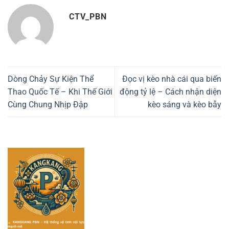
CTV_PBN
Dòng Chảy Sự Kiện Thể
Đọc vị kèo nhà cái qua biến
Thao Quốc Tế – Khi Thế Giới
động tỷ lệ – Cách nhận diện
Cùng Chung Nhịp Đập
kèo sáng và kèo bẫy