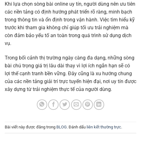
Khi lựa chọn sòng bài online uy tín, người dùng nên ưu tiên
các nền tảng có định hướng phát triển rõ ràng, minh bạch
trong thông tin và ổn định trong vận hành. Việc tìm hiểu kỹ
trước khi tham gia không chỉ giúp tối ưu trải nghiệm mà
còn đảm bảo yếu tố an toàn trong quá trình sử dụng dịch
vụ.
Trong bối cảnh thị trường ngày càng đa dạng, những sòng
bài chú trọng giá trị lâu dài thay vì lợi ích ngắn hạn sẽ có
lợi thế cạnh tranh bền vững. Đây cũng là xu hướng chung
của các nền tảng giải trí trực tuyến hiện đại, nơi uy tín được
xây dựng từ trải nghiệm thực tế của người dùng.
Bài viết này được đăng trong
BLOG
. Đánh dấu
liên kết thường trực
.