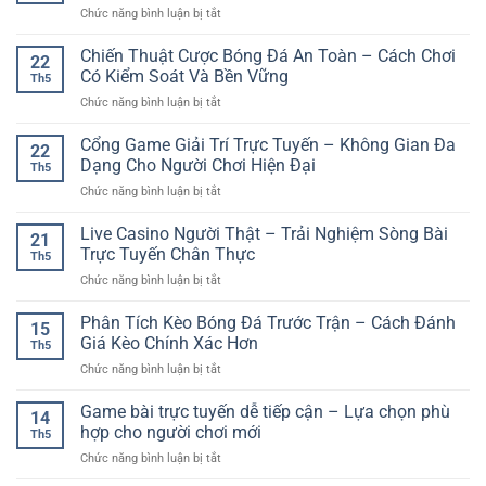
Gian
ở
Chức năng bình luận bị tắt
Chóng
Đậm
Trang
GG88
Tính
Game
Chiến Thuật Cược Bóng Đá An Toàn – Cách Chơi
–
Tư
22
Đổi
Trải
Có Kiểm Soát Và Bền Vững
Duy
Th5
Thưởng
Nghiệm
Và
ở
Chức năng bình luận bị tắt
Uy
Dự
Chiến
Chiến
Tín
Đoán
Thuật
Thuật
Cổng Game Giải Trí Trực Tuyến – Không Gian Đa
–
Kết
22
Cược
Lựa
Dạng Cho Người Chơi Hiện Đại
Quả
Th5
Bóng
Chọn
Tiện
ở
Chức năng bình luận bị tắt
Đá
Giải
Lợi
Cổng
An
Trí
Mỗi
Game
Live Casino Người Thật – Trải Nghiệm Sòng Bài
Toàn
Online
21
Ngày
Giải
–
Trực Tuyến Chân Thực
Cho
Th5
Trí
Cách
Người
ở
Chức năng bình luận bị tắt
Trực
Chơi
Chơi
Live
Tuyến
Có
Hiện
Casino
Phân Tích Kèo Bóng Đá Trước Trận – Cách Đánh
–
Kiểm
15
Đại
Người
Không
Giá Kèo Chính Xác Hơn
Soát
Th5
Thật
Gian
Và
ở
Chức năng bình luận bị tắt
–
Đa
Bền
Phân
Trải
Dạng
Vững
Tích
Game bài trực tuyến dễ tiếp cận – Lựa chọn phù
Nghiệm
Cho
14
Kèo
Sòng
hợp cho người chơi mới
Người
Th5
Bóng
Bài
Chơi
ở
Chức năng bình luận bị tắt
Đá
Trực
Hiện
Game
Trước
Tuyến
Đại