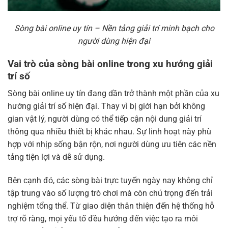
Sòng bài online uy tín – Nền tảng giải trí minh bạch cho
người dùng hiện đại
Vai trò của sòng bài online trong xu hướng giải
trí số
Sòng bài online uy tín đang dần trở thành một phần của xu
hướng giải trí số hiện đại. Thay vì bị giới hạn bởi không
gian vật lý, người dùng có thể tiếp cận nội dung giải trí
thông qua nhiều thiết bị khác nhau. Sự linh hoạt này phù
hợp với nhịp sống bận rộn, nơi người dùng ưu tiên các nền
tảng tiện lợi và dễ sử dụng.
Bên cạnh đó, các sòng bài trực tuyến ngày nay không chỉ
tập trung vào số lượng trò chơi mà còn chú trọng đến trải
nghiệm tổng thể. Từ giao diện thân thiện đến hệ thống hỗ
trợ rõ ràng, mọi yếu tố đều hướng đến việc tạo ra môi