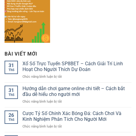
BÀI VIẾT MỚI
Xổ Số Trực Tuyến SP8BET – Cách Giải Trí Linh
31
Hoạt Cho Người Thích Dự Đoán
Th5
ở
Chức năng bình luận bị tắt
Xổ
Số
Hướng dẫn chơi game online chi tiết – Cách bắt
31
Trực
đầu dễ hiểu cho người mới
Th5
Tuyến
ở
Chức năng bình luận bị tắt
SP8BET
Hướng
–
dẫn
Cược Tỷ Số Chính Xác Bóng Đá: Cách Chơi Và
Cách
26
chơi
Giải
Kinh Nghiệm Phân Tích Cho Người Mới
Th5
game
Trí
ở
Chức năng bình luận bị tắt
online
Linh
Cược
chi
Hoạt