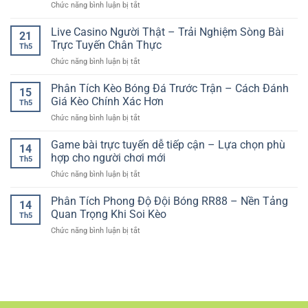
ở
Chức năng bình luận bị tắt
Đá
Giải
Lợi
Cổng
An
Trí
Mỗi
Game
Live Casino Người Thật – Trải Nghiệm Sòng Bài
Toàn
Online
21
Ngày
Giải
–
Trực Tuyến Chân Thực
Cho
Th5
Trí
Cách
Người
ở
Chức năng bình luận bị tắt
Trực
Chơi
Chơi
Live
Tuyến
Có
Hiện
Casino
Phân Tích Kèo Bóng Đá Trước Trận – Cách Đánh
–
Kiểm
15
Đại
Người
Không
Giá Kèo Chính Xác Hơn
Soát
Th5
Thật
Gian
Và
ở
Chức năng bình luận bị tắt
–
Đa
Bền
Phân
Trải
Dạng
Vững
Tích
Game bài trực tuyến dễ tiếp cận – Lựa chọn phù
Nghiệm
Cho
14
Kèo
Sòng
hợp cho người chơi mới
Người
Th5
Bóng
Bài
Chơi
ở
Chức năng bình luận bị tắt
Đá
Trực
Hiện
Game
Trước
Tuyến
Đại
bài
Phân Tích Phong Độ Đội Bóng RR88 – Nền Tảng
Trận
Chân
14
trực
–
Quan Trọng Khi Soi Kèo
Thực
Th5
tuyến
Cách
ở
Chức năng bình luận bị tắt
dễ
Đánh
Phân
tiếp
Giá
Tích
cận
Kèo
Phong
–
Chính
Độ
Lựa
Xác
Đội
chọn
Hơn
Bóng
phù