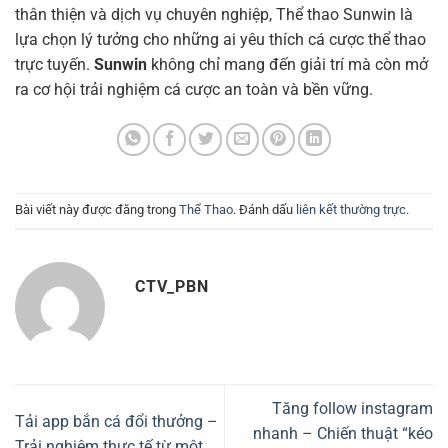
thân thiện và dịch vụ chuyên nghiệp, Thể thao Sunwin là
lựa chọn lý tưởng cho những ai yêu thích cá cược thể thao
trực tuyến.
Sunwin
không chỉ mang đến giải trí mà còn mở
ra cơ hội trải nghiệm cá cược an toàn và bền vững.
Bài viết này được đăng trong
Thể Thao
. Đánh dấu
liên kết thường trực
.
CTV_PBN
Tăng follow instagram
Tải app bắn cá đổi thưởng –
nhanh – Chiến thuật “kéo
Trải nghiệm thực tế từ một