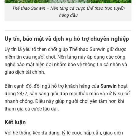
Thể thao Sunwin – Nền tảng cá cược thể thao trực tuyến
hàng đầu
Uy tín, bảo mật và dịch vụ hỗ trợ chuyên nghiệp
Uy tín là yếu tố then chốt giúp Thể thao Sunwin giữ được
niềm tin của người chơi. Nền tảng này áp dụng các công
nghệ bảo mật hiện đại nhằm bảo vệ thông tin cá nhân và
giao dịch tài chính.
Bên cạnh đó, đội ngũ hỗ trợ khách hàng của
Sunwin
hoạt
động 24/7, sẵn sàng giải đáp mọi thắc mắc và xử lý sự cố
nhanh chóng. Điều này giúp người chơi yên tâm hơn khi
tham gia cá cược lâu dài.
Kết luận
Với hệ thống kèo đa dạng, tỷ lệ cược hấp dẫn, giao diện