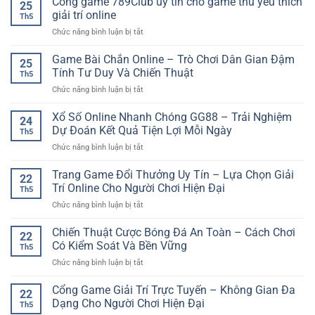
Cổng game 789Club uy tín cho game thủ yêu thích
Nghiệm
25
Casino
phân
giải trí online
Phân
Th5
Live
tích
Tích
ở
Chức năng bình luận bị tắt
Toàn
trận
Cho
Cổng
Diện
đấu
Người
game
Game Bài Chắn Online – Trò Chơi Dân Gian Đậm
–
trước
25
Mới
789Club
Không
Tính Tư Duy Và Chiến Thuật
khi
Th5
uy
Gian
đặt
ở
Chức năng bình luận bị tắt
tín
Giải
cược
Game
cho
Trí
Bài
Xổ Số Online Nhanh Chóng GG88 – Trải Nghiệm
game
Online
24
Chắn
thủ
Dự Đoán Kết Quả Tiện Lợi Mỗi Ngày
Hiện
Th5
Online
yêu
Đại
ở
Chức năng bình luận bị tắt
–
thích
Và
Xổ
Trò
giải
Linh
Số
Trang Game Đổi Thưởng Uy Tín – Lựa Chọn Giải
Chơi
trí
22
Hoạt
Online
Dân
Trí Online Cho Người Chơi Hiện Đại
online
Th5
Nhanh
Gian
ở
Chức năng bình luận bị tắt
Chóng
Đậm
Trang
GG88
Tính
Game
Chiến Thuật Cược Bóng Đá An Toàn – Cách Chơi
–
Tư
22
Đổi
Trải
Có Kiểm Soát Và Bền Vững
Duy
Th5
Thưởng
Nghiệm
Và
ở
Chức năng bình luận bị tắt
Uy
Dự
Chiến
Chiến
Tín
Đoán
Thuật
Thuật
Cổng Game Giải Trí Trực Tuyến – Không Gian Đa
–
Kết
22
Cược
Lựa
Dạng Cho Người Chơi Hiện Đại
Quả
Th5
Bóng
Chọn
Tiện