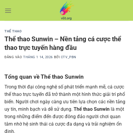
Bỏ
qua
nội
dung
THỂ THAO
Thể thao Sunwin – Nền tảng cá cược thể
thao trực tuyến hàng đầu
ĐĂNG VÀO
THÁNG 1 14, 2026
BỞI
CTV_PBN
Tổng quan về Thể thao Sunwin
Trong thời đại công nghệ số phát triển mạnh mẽ, cá cược
thể thao trực tuyến đã trở thành một hình thức giải trí phổ
biến. Người chơi ngày càng ưu tiên lựa chọn các nền tảng
uy tín, minh bạch và dễ sử dụng.
Thể thao Sunwin
là một
trong những điểm đến được đông đảo người chơi quan
tâm nhờ hệ sinh thái cá cược đa dạng và trải nghiệm ổn
định.