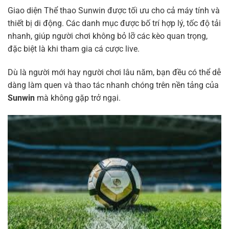
Giao diện Thể thao Sunwin được tối ưu cho cả máy tính và
thiết bị di động. Các danh mục được bố trí hợp lý, tốc độ tải
nhanh, giúp người chơi không bỏ lỡ các kèo quan trọng,
đặc biệt là khi tham gia cá cược live.
Dù là người mới hay người chơi lâu năm, bạn đều có thể dễ
dàng làm quen và thao tác nhanh chóng trên nền tảng của
Sunwin
mà không gặp trở ngại.