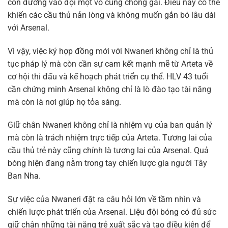
con đường vào đội một vô cùng chông gai. Điều này có thể
khiến các cầu thủ nản lòng và không muốn gắn bó lâu dài
với Arsenal.
Vì vậy, việc ký hợp đồng mới với Nwaneri không chỉ là thủ
tục pháp lý mà còn cần sự cam kết mạnh mẽ từ Arteta về
cơ hội thi đấu và kế hoạch phát triển cụ thể. HLV 43 tuổi
cần chứng minh Arsenal không chỉ là lò đào tạo tài năng
mà còn là nơi giúp họ tỏa sáng.
Giữ chân Nwaneri không chỉ là nhiệm vụ của ban quản lý
mà còn là trách nhiệm trực tiếp của Arteta. Tương lai của
cầu thủ trẻ này cũng chính là tương lai của Arsenal. Quả
bóng hiện đang nằm trong tay chiến lược gia người Tây
Ban Nha.
Sự việc của Nwaneri đặt ra câu hỏi lớn về tầm nhìn và
chiến lược phát triển của Arsenal. Liệu đội bóng có đủ sức
giữ chân những tài năng trẻ xuất sắc và tạo điều kiện để