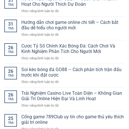
31
Hoạt Cho Người Thích Dự Đoán
Th5
ở
Chức năng bình luận bị tắt
Xổ
Số
Hướng dẫn chơi game online chi tiết – Cách bắt
31
Trực
đầu dễ hiểu cho người mới
Th5
Tuyến
ở
Chức năng bình luận bị tắt
SP8BET
Hướng
–
dẫn
Cược Tỷ Số Chính Xác Bóng Đá: Cách Chơi Và
Cách
26
chơi
Giải
Kinh Nghiệm Phân Tích Cho Người Mới
Th5
game
Trí
ở
Chức năng bình luận bị tắt
online
Linh
Cược
chi
Hoạt
Tỷ
Soi kèo bóng đá GO88 – Cách phân tích trận đấu
tiết
Cho
26
Số
–
trước khi đặt cược
Người
Th5
Chính
Cách
Thích
ở
Chức năng bình luận bị tắt
Xác
bắt
Dự
Soi
Bóng
đầu
Đoán
kèo
Trải Nghiệm Casino Live Toàn Diện – Không Gian
Đá:
dễ
26
bóng
Cách
Giải Trí Online Hiện Đại Và Linh Hoạt
hiểu
Th5
đá
Chơi
cho
ở
Chức năng bình luận bị tắt
GO88
Và
người
Trải
–
Kinh
mới
Nghiệm
Cổng game 789Club uy tín cho game thủ yêu thích
Cách
Nghiệm
25
Casino
phân
giải trí online
Phân
Th5
Live
tích
Tích
ở