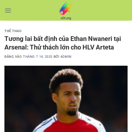
Bỏ
qua
nội
dung
THỂ THAO
Tương lai bất định của Ethan Nwaneri tại
Arsenal: Thử thách lớn cho HLV Arteta
ĐĂNG VÀO
THÁNG 7 14, 2025
BỞI
ADMIN