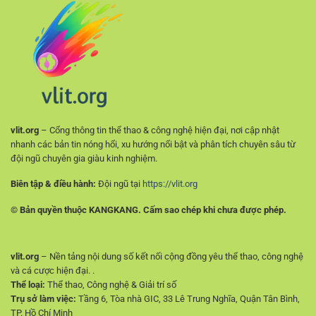
Tảng
chơi
Quan
mới
Trọng
Khi
Soi
Kèo
vlit.org
– Cổng thông tin thể thao & công nghệ hiện đại, nơi cập nhật
nhanh các bản tin nóng hổi, xu hướng nổi bật và phân tích chuyên sâu từ
đội ngũ chuyên gia giàu kinh nghiệm.
Biên tập & điều hành:
Đội ngũ tại
https://vlit.org
© Bản quyền thuộc KANGKANG. Cấm sao chép khi chưa được phép.
vlit.org
– Nền tảng nội dung số kết nối cộng đồng yêu thể thao, công nghệ
và cá cược hiện đại. .
Thể loại:
Thể thao, Công nghệ & Giải trí số
Trụ sở làm việc:
Tầng 6, Tòa nhà GIC, 33 Lê Trung Nghĩa, Quận Tân Bình,
TP. Hồ Chí Minh