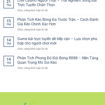
Live Casino Người Thật – Trải Nghiệm Sòng Bài
Online
21
Ngày
Giải
–
Trực Tuyến Chân Thực
Cho
Th5
Trí
Cách
Người
ở
Chức năng bình luận bị tắt
Trực
Chơi
Chơi
Live
Tuyến
Có
Hiện
Casino
Phân Tích Kèo Bóng Đá Trước Trận – Cách Đánh
–
Kiểm
15
Đại
Người
Không
Giá Kèo Chính Xác Hơn
Soát
Th5
Thật
Gian
Và
ở
Chức năng bình luận bị tắt
–
Đa
Bền
Phân
Trải
Dạng
Vững
Tích
Game bài trực tuyến dễ tiếp cận – Lựa chọn phù
Nghiệm
Cho
14
Kèo
Sòng
hợp cho người chơi mới
Người
Th5
Bóng
Bài
Chơi
ở
Chức năng bình luận bị tắt
Đá
Trực
Hiện
Game
Trước
Tuyến
Đại
bài
Phân Tích Phong Độ Đội Bóng RR88 – Nền Tảng
Trận
Chân
14
trực
–
Quan Trọng Khi Soi Kèo
Thực
Th5
tuyến
Cách
ở
Chức năng bình luận bị tắt
dễ
Đánh
Phân
tiếp
Giá
Tích
cận
Kèo
Phong
–
Chính
Độ
Lựa
Xác
Đội
chọn
Hơn
Bóng
phù
RR88
hợp
–
cho
Nền
người