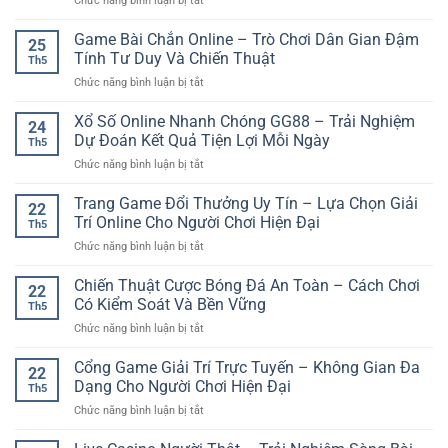
Chức năng bình luận bị tắt
Toàn
trận
Cho
Cổng
Diện
đấu
Người
game
Game Bài Chắn Online – Trò Chơi Dân Gian Đậm
–
trước
25
Mới
789Club
Không
Tính Tư Duy Và Chiến Thuật
khi
Th5
uy
Gian
đặt
ở
Chức năng bình luận bị tắt
tín
Giải
cược
Game
cho
Trí
Bài
Xổ Số Online Nhanh Chóng GG88 – Trải Nghiệm
game
Online
24
Chắn
thủ
Dự Đoán Kết Quả Tiện Lợi Mỗi Ngày
Hiện
Th5
Online
yêu
Đại
ở
Chức năng bình luận bị tắt
–
thích
Và
Xổ
Trò
giải
Linh
Số
Trang Game Đổi Thưởng Uy Tín – Lựa Chọn Giải
Chơi
trí
22
Hoạt
Online
Dân
Trí Online Cho Người Chơi Hiện Đại
online
Th5
Nhanh
Gian
ở
Chức năng bình luận bị tắt
Chóng
Đậm
Trang
GG88
Tính
Game
Chiến Thuật Cược Bóng Đá An Toàn – Cách Chơi
–
Tư
22
Đổi
Trải
Có Kiểm Soát Và Bền Vững
Duy
Th5
Thưởng
Nghiệm
Và
ở
Chức năng bình luận bị tắt
Uy
Dự
Chiến
Chiến
Tín
Đoán
Thuật
Thuật
Cổng Game Giải Trí Trực Tuyến – Không Gian Đa
–
Kết
22
Cược
Lựa
Dạng Cho Người Chơi Hiện Đại
Quả
Th5
Bóng
Chọn
Tiện
ở
Chức năng bình luận bị tắt
Đá
Giải
Lợi
Cổng
An
Trí
Mỗi
Game
Toàn