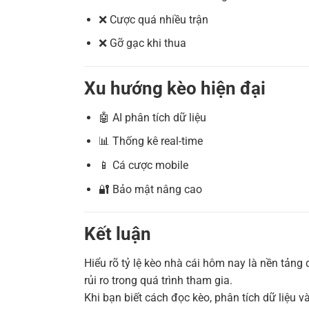
❌ Cược quá nhiều trận
❌ Gỡ gạc khi thua
Xu hướng kèo hiện đại
🤖 AI phân tích dữ liệu
📊 Thống kê real-time
📱 Cá cược mobile
🔐 Bảo mật nâng cao
Kết luận
Hiểu rõ tỷ lệ kèo nhà cái hôm nay là nền tảng
rủi ro trong quá trình tham gia.
Khi bạn biết cách đọc kèo, phân tích dữ liệu và