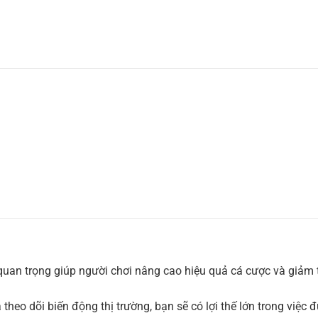
 quan trọng giúp người chơi nâng cao hiệu quả cá cược và giảm 
 theo dõi biến động thị trường, bạn sẽ có lợi thế lớn trong việc 