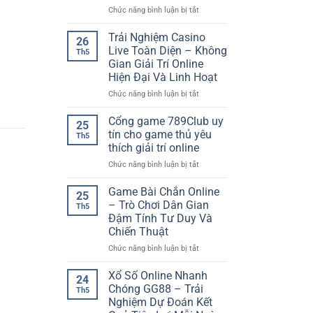
hiểu
ở
Chức năng bình luận bị tắt
Bóng
cho
Soi
Đá:
người
kèo
Cách
Trải Nghiệm Casino
26
mới
bóng
Chơi
Live Toàn Diện – Không
Th5
đá
Và
Gian Giải Trí Online
GO88
Kinh
Hiện Đại Và Linh Hoạt
–
Nghiệm
Cách
Phân
ở
Chức năng bình luận bị tắt
phân
Tích
Trải
tích
Cho
Nghiệm
Cổng game 789Club uy
25
trận
Người
Casino
tín cho game thủ yêu
Th5
đấu
Mới
Live
thích giải trí online
trước
Toàn
khi
ở
Chức năng bình luận bị tắt
Diện
đặt
Cổng
–
cược
game
Không
Game Bài Chắn Online
25
789Club
Gian
– Trò Chơi Dân Gian
Th5
uy
Giải
Đậm Tính Tư Duy Và
tín
Trí
Chiến Thuật
cho
Online
game
Hiện
ở
Chức năng bình luận bị tắt
thủ
Đại
Game
yêu
Và
Bài
Xổ Số Online Nhanh
24
thích
Linh
Chắn
Chóng GG88 – Trải
Th5
giải
Hoạt
Online
Nghiệm Dự Đoán Kết
trí
–