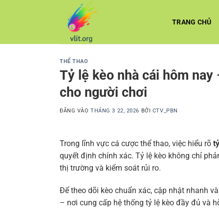
Bỏ
qua
TRANG CHỦ
nội
dung
THỂ THAO
Tỷ lệ kèo nhà cái hôm nay 
cho người chơi
ĐĂNG VÀO
THÁNG 3 22, 2026
BỞI
CTV_PBN
Trong lĩnh vực cá cược thể thao, việc hiểu rõ
t
quyết định chính xác. Tỷ lệ kèo không chỉ ph
thị trường và kiểm soát rủi ro.
Để theo dõi kèo chuẩn xác, cập nhật nhanh và
– nơi cung cấp hệ thống tỷ lệ kèo đầy đủ và h