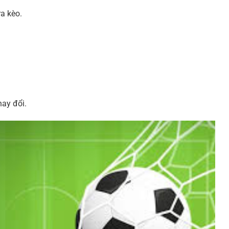
a kèo.
hay đổi.