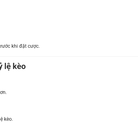
rước khi đặt cược.
 lệ kèo
ơn.
lệ kèo.