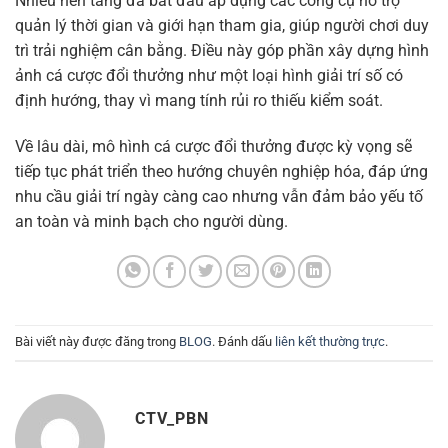
Nhiều nền tảng đã bắt đầu áp dụng các công cụ hỗ trợ
quản lý thời gian và giới hạn tham gia, giúp người chơi duy
trì trải nghiệm cân bằng. Điều này góp phần xây dựng hình
ảnh cá cược đổi thưởng như một loại hình giải trí số có
định hướng, thay vì mang tính rủi ro thiếu kiểm soát.
Về lâu dài, mô hình cá cược đổi thưởng được kỳ vọng sẽ
tiếp tục phát triển theo hướng chuyên nghiệp hóa, đáp ứng
nhu cầu giải trí ngày càng cao nhưng vẫn đảm bảo yếu tố
an toàn và minh bạch cho người dùng.
Bài viết này được đăng trong
BLOG
. Đánh dấu
liên kết thường trực
.
CTV_PBN