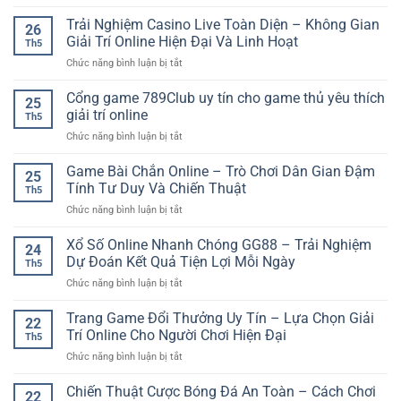
Soi
Bóng
đầu
Đoán
kèo
Trải Nghiệm Casino Live Toàn Diện – Không Gian
Đá:
dễ
26
bóng
Cách
Giải Trí Online Hiện Đại Và Linh Hoạt
hiểu
Th5
đá
Chơi
cho
ở
Chức năng bình luận bị tắt
GO88
Và
người
Trải
–
Kinh
mới
Nghiệm
Cổng game 789Club uy tín cho game thủ yêu thích
Cách
Nghiệm
25
Casino
phân
giải trí online
Phân
Th5
Live
tích
Tích
ở
Chức năng bình luận bị tắt
Toàn
trận
Cho
Cổng
Diện
đấu
Người
game
Game Bài Chắn Online – Trò Chơi Dân Gian Đậm
–
trước
25
Mới
789Club
Không
Tính Tư Duy Và Chiến Thuật
khi
Th5
uy
Gian
đặt
ở
Chức năng bình luận bị tắt
tín
Giải
cược
Game
cho
Trí
Bài
Xổ Số Online Nhanh Chóng GG88 – Trải Nghiệm
game
Online
24
Chắn
thủ
Dự Đoán Kết Quả Tiện Lợi Mỗi Ngày
Hiện
Th5
Online
yêu
Đại
ở
Chức năng bình luận bị tắt
–
thích
Và
Xổ
Trò
giải
Linh
Số
Trang Game Đổi Thưởng Uy Tín – Lựa Chọn Giải
Chơi
trí
22
Hoạt
Online
Dân
Trí Online Cho Người Chơi Hiện Đại
online
Th5
Nhanh
Gian
ở
Chức năng bình luận bị tắt
Chóng
Đậm
Trang
GG88
Tính
Game
Chiến Thuật Cược Bóng Đá An Toàn – Cách Chơi
–
Tư
22