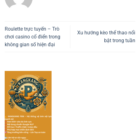
Roulette trực tuyến – Trò
Xu hướng kèo thể thao nổi
chơi casino cổ điển trong
bật trong tuần
không gian số hiện đại