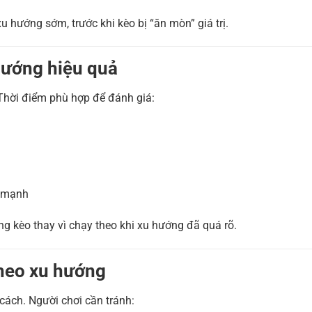
u hướng sớm, trước khi kèo bị “ăn mòn” giá trị.
hướng hiệu quả
 Thời điểm phù hợp để đánh giá:
g mạnh
 kèo thay vì chạy theo khi xu hướng đã quá rõ.
theo xu hướng
cách. Người chơi cần tránh: