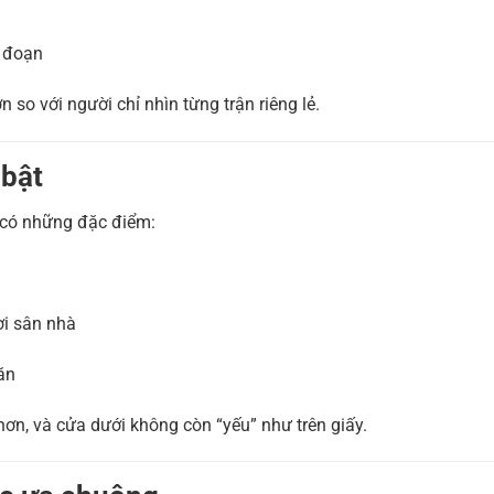
i đoạn
 so với người chỉ nhìn từng trận riêng lẻ.
 bật
 có những đặc điểm:
ơi sân nhà
ăn
hơn, và cửa dưới không còn “yếu” như trên giấy.