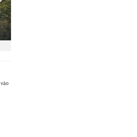
ổ vào