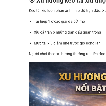
🎯 Xu hướng kèo tài xỉu đư
Kèo tài xỉu luôn phản ánh nhịp độ trận đấu. 
Tài hiệp 1 ở các giải đá cởi mở
Xỉu cả trận ở những trận đấu quan trọng
Mức tài xỉu giảm nhẹ trước giờ bóng lăn
Người chơi theo xu hướng thường ưu tiên đọc n