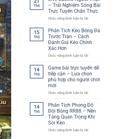
21
Đại
Chơi
Giải
– Trải Nghiệm Sòng Bài
Th5
Có
Trí
Trực Tuyến Chân Thực
Kiểm
Trực
Soát
ở
Chức năng bình luận bị tắt
Tuyến
Và
Live
–
Bền
Casino
Không
Phân Tích Kèo Bóng Đá
15
Vững
Người
Gian
Trước Trận – Cách
Th5
Thật
Đa
Đánh Giá Kèo Chính
–
Dạng
Xác Hơn
Trải
Cho
Nghiệm
Người
ở
Chức năng bình luận bị tắt
Sòng
Chơi
Phân
Bài
Hiện
Tích
Game bài trực tuyến dễ
14
Trực
Đại
Kèo
tiếp cận – Lựa chọn
Th5
Tuyến
Bóng
phù hợp cho người chơi
Chân
Đá
mới
Thực
Trước
Trận
ở
Chức năng bình luận bị tắt
–
Game
Cách
bài
Phân Tích Phong Độ
14
Đánh
trực
Đội Bóng RR88 – Nền
Th5
Giá
tuyến
Tảng Quan Trọng Khi
Kèo
dễ
Soi Kèo
Chính
tiếp
Xác
cận
ở
Chức năng bình luận bị tắt
Hơn
–
Phân