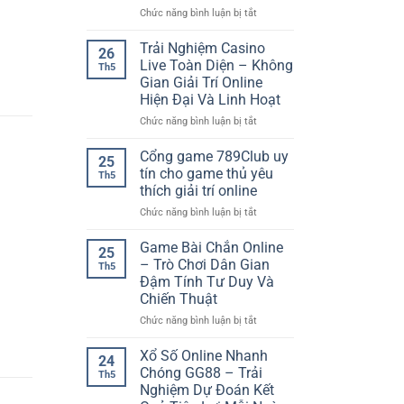
hiểu
ở
Chức năng bình luận bị tắt
Bóng
cho
Soi
Đá:
người
kèo
Cách
Trải Nghiệm Casino
26
mới
bóng
Chơi
Live Toàn Diện – Không
Th5
đá
Và
Gian Giải Trí Online
GO88
Kinh
Hiện Đại Và Linh Hoạt
–
Nghiệm
Cách
Phân
ở
Chức năng bình luận bị tắt
phân
Tích
Trải
tích
Cho
Nghiệm
Cổng game 789Club uy
25
trận
Người
Casino
tín cho game thủ yêu
Th5
đấu
Mới
Live
thích giải trí online
trước
Toàn
khi
ở
Chức năng bình luận bị tắt
Diện
đặt
Cổng
–
cược
game
Không
Game Bài Chắn Online
25
789Club
Gian
– Trò Chơi Dân Gian
Th5
uy
Giải
Đậm Tính Tư Duy Và
tín
Trí
Chiến Thuật
cho
Online
game
Hiện
ở
Chức năng bình luận bị tắt
thủ
Đại
Game
yêu
Và
Bài
Xổ Số Online Nhanh
24
thích
Linh
Chắn
Chóng GG88 – Trải
Th5
giải
Hoạt
Online
Nghiệm Dự Đoán Kết
trí
–