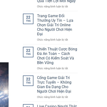
Quả Tiện Lợi Mỗi Ngày
online
Trò
Chơi
ở
Chức năng bình luận bị tắt
Dân
Xổ
Gian
Số
Trang Game Đổi
22
Đậm
Online
Thưởng Uy Tín – Lựa
Th5
Tính
Nhanh
Chọn Giải Trí Online
Tư
Chóng
Cho Người Chơi Hiện
Duy
GG88
Đại
Và
–
Chiến
Trải
ở
Chức năng bình luận bị tắt
Thuật
Nghiệm
Trang
Dự
Game
Chiến Thuật Cược Bóng
22
Đoán
Đổi
Đá An Toàn – Cách
Th5
Kết
Thưởng
Chơi Có Kiểm Soát Và
Quả
Uy
Bền Vững
Tiện
Tín
Lợi
–
ở
Chức năng bình luận bị tắt
Mỗi
Lựa
Chiến
Ngày
Chọn
Thuật
Cổng Game Giải Trí
22
Giải
Cược
Trực Tuyến – Không
Th5
Trí
Bóng
Gian Đa Dạng Cho
Online
Đá
Người Chơi Hiện Đại
Cho
An
Người
Toàn
ở
Chức năng bình luận bị tắt
Chơi
–
Cổng
Hiện
Cách
Game
Live Casino Người Thật