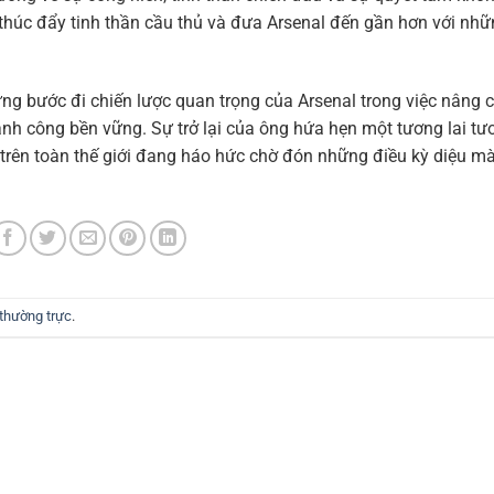
thúc đẩy tinh thần cầu thủ và đưa Arsenal đến gần hơn với nh
ững bước đi chiến lược quan trọng của Arsenal trong việc nâng 
nh công bền vững. Sự trở lại của ông hứa hẹn một tương lai tươ
trên toàn thế giới đang háo hức chờ đón những điều kỳ diệu m
 thường trực
.