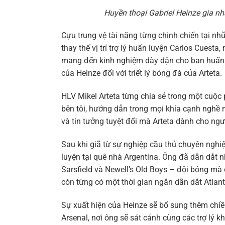
Huyền thoại Gabriel Heinze gia nh
Cựu trung vệ tài năng từng chinh chiến tại n
thay thế vị trí trợ lý huấn luyện Carlos Cues
mang đến kinh nghiệm dày dặn cho ban huấn 
của Heinze đối với triết lý bóng đá của Arteta.
HLV Mikel Arteta từng chia sẻ trong một cuộc
bên tôi, hướng dẫn trong mọi khía cạnh nghề 
và tin tưởng tuyệt đối mà Arteta dành cho ngư
Sau khi giã từ sự nghiệp cầu thủ chuyên nghi
luyện tại quê nhà Argentina. Ông đã dẫn dắt n
Sarsfield và Newell’s Old Boys – đội bóng mà
còn từng có một thời gian ngắn dẫn dắt Atlant
Sự xuất hiện của Heinze sẽ bổ sung thêm chiề
Arsenal, nơi ông sẽ sát cánh cùng các trợ lý k