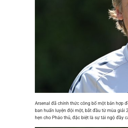
Arsenal đã chính thức công bố một bản hợp đ
ban huấn luyện đội một, bắt đầu từ mùa giải
hẹn cho Pháo thủ, đặc biệt là sự tái ngộ đầy 