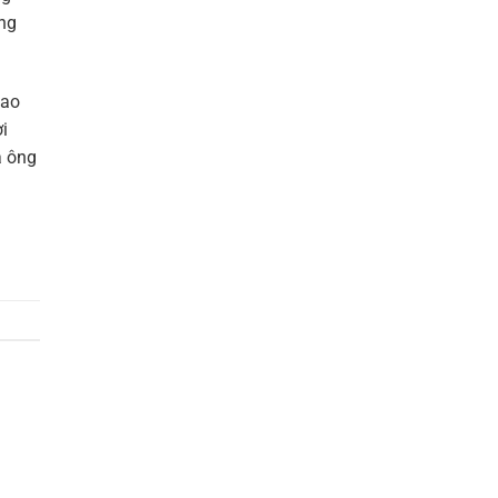
Lựa
Tích
ững
chọn
Phong
phù
Độ
hợp
Đội
cho
Bóng
cao
người
RR88
chơi
–
i
mới
Nền
à ông
Tảng
Quan
Trọng
Khi
Soi
Kèo