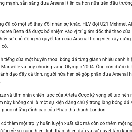
ng mạnh, sẵn sàng đưa Arsenal tiến xa hơn nữa trên đấu trườn
ng đã có một số thay đổi nhân sự khác. HLV đội U21 Mehmet Al
Andrea Berta đã được bổ nhiệm vào vị trí giám đốc thể thao của
thấy sự chủ động và quyết tâm của Arsenal trong việc xây dựng
 cỏ.
nh tiếng của một huyền thoại bóng đá từng giành nhiều danh hi
, Marseille và huy chương vàng Olympic 2004. Ông còn được bi
 lãnh đạo đầy cá tính, người hứa hẹn sẽ góp phần đưa Arsenal 
.
ze và tầm nhìn chiến lược của Arteta được kỳ vọng sẽ tạo nên 
m này không chỉ là một sự kiện đáng chú ý trong làng bóng đá
h phục những đỉnh cao của Pháo thủ thành London.
ỉ có thêm một trợ lý huấn luyện xuất sắc mà còn có thêm một n
ơng về sự cống hiến, tinh thần chiến đấu và sự quyết tâm khô