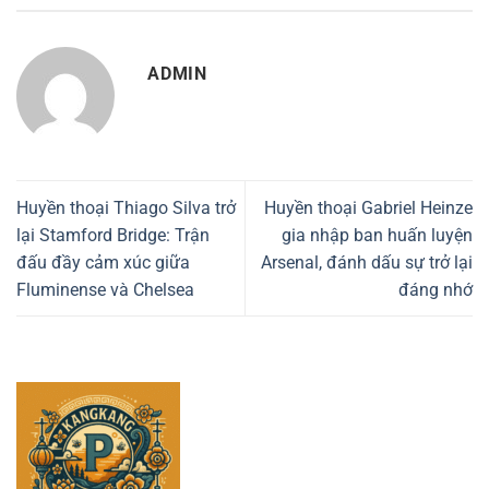
ADMIN
Huyền thoại Thiago Silva trở
Huyền thoại Gabriel Heinze
lại Stamford Bridge: Trận
gia nhập ban huấn luyện
đấu đầy cảm xúc giữa
Arsenal, đánh dấu sự trở lại
Fluminense và Chelsea
đáng nhớ