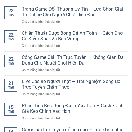
Xổ
Trò
giải
Linh
Số
Trang Game Đổi Thưởng Uy Tín – Lựa Chọn Giải
Chơi
trí
22
Hoạt
Online
Dân
Trí Online Cho Người Chơi Hiện Đại
online
Th5
Nhanh
Gian
ở
Chức năng bình luận bị tắt
Chóng
Đậm
Trang
GG88
Tính
Game
Chiến Thuật Cược Bóng Đá An Toàn – Cách Chơi
–
Tư
22
Đổi
Trải
Có Kiểm Soát Và Bền Vững
Duy
Th5
Thưởng
Nghiệm
Và
ở
Chức năng bình luận bị tắt
Uy
Dự
Chiến
Chiến
Tín
Đoán
Thuật
Thuật
Cổng Game Giải Trí Trực Tuyến – Không Gian Đa
–
Kết
22
Cược
Lựa
Dạng Cho Người Chơi Hiện Đại
Quả
Th5
Bóng
Chọn
Tiện
ở
Chức năng bình luận bị tắt
Đá
Giải
Lợi
Cổng
An
Trí
Mỗi
Game
Live Casino Người Thật – Trải Nghiệm Sòng Bài
Toàn
Online
21
Ngày
Giải
–
Trực Tuyến Chân Thực
Cho
Th5
Trí
Cách
Người
ở
Chức năng bình luận bị tắt
Trực
Chơi
Chơi
Live
Tuyến
Có
Hiện
Casino
Phân Tích Kèo Bóng Đá Trước Trận – Cách Đánh
–
Kiểm
15
Đại
Người
Không
Giá Kèo Chính Xác Hơn
Soát
Th5
Thật
Gian
Và
ở
Chức năng bình luận bị tắt
–
Đa
Bền
Phân
Trải
Dạng
Vững
Tích
Game bài trực tuyến dễ tiếp cận – Lựa chọn phù
Nghiệm
Cho
14