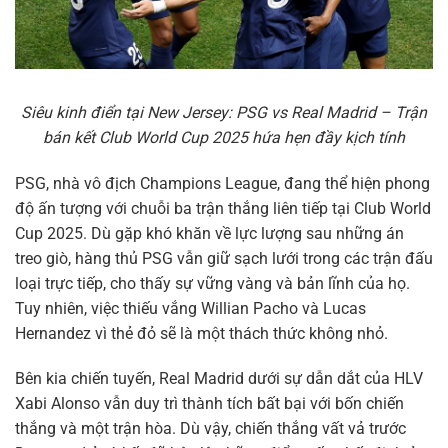
Siêu kinh điển tại New Jersey: PSG vs Real Madrid – Trận
bán kết Club World Cup 2025 hứa hẹn đầy kịch tính
PSG, nhà vô địch Champions League, đang thể hiện phong
độ ấn tượng với chuỗi ba trận thắng liên tiếp tại Club World
Cup 2025. Dù gặp khó khăn về lực lượng sau những án
treo giò, hàng thủ PSG vẫn giữ sạch lưới trong các trận đấu
loại trực tiếp, cho thấy sự vững vàng và bản lĩnh của họ.
Tuy nhiên, việc thiếu vắng Willian Pacho và Lucas
Hernandez vì thẻ đỏ sẽ là một thách thức không nhỏ.
Bên kia chiến tuyến, Real Madrid dưới sự dẫn dắt của HLV
Xabi Alonso vẫn duy trì thành tích bất bại với bốn chiến
thắng và một trận hòa. Dù vậy, chiến thắng vất vả trước