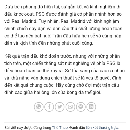
Dựa trên phong độ hiện tại, sự gắn kết và kinh nghiệm thi
đấu knock-out, PSG được đánh giá có phần nhỉnh hơn so
với Real Madrid. Tuy nhiên, Real Madrid với kinh nghiệm
chinh chiến dày dặn và dàn cầu thủ chất lượng hoàn toàn
có thể tạo nên bất ngờ. Trận đấu hứa hẹn sẽ vô cùng hấp
dẫn và kịch tính đến những phút cuối cùng.
Kết quả trận đấu khó đoán trước, nhưng với những phân
tích trên, một chiến thắng sát nút nghiêng về phía PSG là
điều hoàn toàn có thể xảy ra. Sự tỏa sáng của các cá nhân
và khả năng vận dụng chiến thuật sẽ là yếu tố quyết định
đến kết quả chung cuộc. Hãy cùng chờ đợi một trận cầu
đỉnh cao giữa hai ông lớn của bóng đá thế giới.
Bài viết này được đăng trong
Thể Thao
. Đánh dấu
liên kết thường trực
.