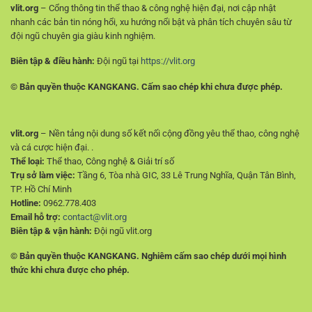
vlit.org
– Cổng thông tin thể thao & công nghệ hiện đại, nơi cập nhật
nhanh các bản tin nóng hổi, xu hướng nổi bật và phân tích chuyên sâu từ
đội ngũ chuyên gia giàu kinh nghiệm.
Biên tập & điều hành:
Đội ngũ tại
https://vlit.org
© Bản quyền thuộc KANGKANG. Cấm sao chép khi chưa được phép.
vlit.org
– Nền tảng nội dung số kết nối cộng đồng yêu thể thao, công nghệ
và cá cược hiện đại. .
Thể loại:
Thể thao, Công nghệ & Giải trí số
Trụ sở làm việc:
Tầng 6, Tòa nhà GIC, 33 Lê Trung Nghĩa, Quận Tân Bình,
TP. Hồ Chí Minh
Hotline:
0962.778.403
Email hỗ trợ:
contact@vlit.org
Biên tập & vận hành:
Đội ngũ vlit.org
© Bản quyền thuộc KANGKANG. Nghiêm cấm sao chép dưới mọi hình
thức khi chưa được cho phép.