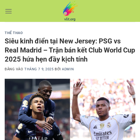
Bỏ
qua
nội
dung
THỂ THAO
Siêu kinh điển tại New Jersey: PSG vs
Real Madrid – Trận bán kết Club World Cup
2025 hứa hẹn đầy kịch tính
ĐĂNG VÀO
THÁNG 7 9, 2025
BỞI
ADMIN