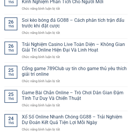
Giải
Kinh Nghiệm Phân Tích Cho Người Mới
Th5
game
Trí
ở
Chức năng bình luận bị tắt
online
Linh
Cược
chi
Hoạt
Tỷ
Soi kèo bóng đá GO88 – Cách phân tích trận đấu
tiết
Cho
26
Số
–
trước khi đặt cược
Người
Th5
Chính
Cách
Thích
ở
Chức năng bình luận bị tắt
Xác
bắt
Dự
Soi
Bóng
đầu
Đoán
kèo
Trải Nghiệm Casino Live Toàn Diện – Không Gian
Đá:
dễ
26
bóng
Cách
Giải Trí Online Hiện Đại Và Linh Hoạt
hiểu
Th5
đá
Chơi
cho
ở
Chức năng bình luận bị tắt
GO88
Và
người
Trải
–
Kinh
mới
Nghiệm
Cổng game 789Club uy tín cho game thủ yêu thích
Cách
Nghiệm
25
Casino
phân
giải trí online
Phân
Th5
Live
tích
Tích
ở
Chức năng bình luận bị tắt
Toàn
trận
Cho
Cổng
Diện
đấu
Người
game
Game Bài Chắn Online – Trò Chơi Dân Gian Đậm
–
trước
25
Mới
789Club
Không
Tính Tư Duy Và Chiến Thuật
khi
Th5
uy
Gian
đặt
ở
Chức năng bình luận bị tắt
tín
Giải
cược
Game
cho
Trí
Bài
Xổ Số Online Nhanh Chóng GG88 – Trải Nghiệm
game
Online
24
Chắn
thủ
Dự Đoán Kết Quả Tiện Lợi Mỗi Ngày
Hiện
Th5
Online
yêu
Đại
ở
Chức năng bình luận bị tắt
–
thích
Và