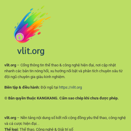
hợp
–
cho
Nền
người
Tảng
chơi
Quan
mới
Trọng
Khi
Soi
Kèo
vlit.org
– Cổng thông tin thể thao & công nghệ hiện đại, nơi cập nhật
nhanh các bản tin nóng hổi, xu hướng nổi bật và phân tích chuyên sâu từ
đội ngũ chuyên gia giàu kinh nghiệm.
Biên tập & điều hành:
Đội ngũ tại
https://vlit.org
© Bản quyền thuộc KANGKANG. Cấm sao chép khi chưa được phép.
vlit.org
– Nền tảng nội dung số kết nối cộng đồng yêu thể thao, công nghệ
và cá cược hiện đại. .
Thể loại:
Thể thao, Công nghệ & Giải trí số