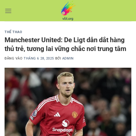
Bỏ
qua
nội
dung
THỂ THAO
Manchester United: De Ligt dẫn dắt hàng
thủ trẻ, tương lai vững chắc nơi trung tâm
ĐĂNG VÀO
THÁNG 6 28, 2025
BỞI
ADMIN