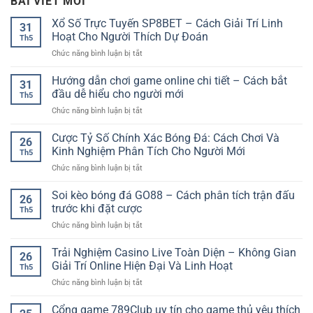
BÀI VIẾT MỚI
Xổ Số Trực Tuyến SP8BET – Cách Giải Trí Linh
31
Hoạt Cho Người Thích Dự Đoán
Th5
ở
Chức năng bình luận bị tắt
Xổ
Số
Hướng dẫn chơi game online chi tiết – Cách bắt
31
Trực
đầu dễ hiểu cho người mới
Th5
Tuyến
ở
Chức năng bình luận bị tắt
SP8BET
Hướng
–
dẫn
Cược Tỷ Số Chính Xác Bóng Đá: Cách Chơi Và
Cách
26
chơi
Giải
Kinh Nghiệm Phân Tích Cho Người Mới
Th5
game
Trí
ở
Chức năng bình luận bị tắt
online
Linh
Cược
chi
Hoạt
Tỷ
Soi kèo bóng đá GO88 – Cách phân tích trận đấu
tiết
Cho
26
Số
–
trước khi đặt cược
Người
Th5
Chính
Cách
Thích
ở
Chức năng bình luận bị tắt
Xác
bắt
Dự
Soi
Bóng
đầu
Đoán
kèo
Trải Nghiệm Casino Live Toàn Diện – Không Gian
Đá:
dễ
26
bóng
Cách
Giải Trí Online Hiện Đại Và Linh Hoạt
hiểu
Th5
đá
Chơi
cho
ở
Chức năng bình luận bị tắt
GO88
Và
người
Trải
–
Kinh
mới
Nghiệm
Cổng game 789Club uy tín cho game thủ yêu thích
Cách
Nghiệm