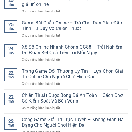
25
Casino
phân
giải trí online
Phân
Th5
Live
tích
Tích
ở
Chức năng bình luận bị tắt
Toàn
trận
Cho
Cổng
Diện
đấu
Người
game
Game Bài Chắn Online – Trò Chơi Dân Gian Đậm
–
trước
25
Mới
789Club
Không
Tính Tư Duy Và Chiến Thuật
khi
Th5
uy
Gian
đặt
ở
Chức năng bình luận bị tắt
tín
Giải
cược
Game
cho
Trí
Bài
Xổ Số Online Nhanh Chóng GG88 – Trải Nghiệm
game
Online
24
Chắn
thủ
Dự Đoán Kết Quả Tiện Lợi Mỗi Ngày
Hiện
Th5
Online
yêu
Đại
ở
Chức năng bình luận bị tắt
–
thích
Và
Xổ
Trò
giải
Linh
Số
Trang Game Đổi Thưởng Uy Tín – Lựa Chọn Giải
Chơi
trí
22
Hoạt
Online
Dân
Trí Online Cho Người Chơi Hiện Đại
online
Th5
Nhanh
Gian
ở
Chức năng bình luận bị tắt
Chóng
Đậm
Trang
GG88
Tính
Game
Chiến Thuật Cược Bóng Đá An Toàn – Cách Chơi
–
Tư
22
Đổi
Trải
Có Kiểm Soát Và Bền Vững
Duy
Th5
Thưởng
Nghiệm
Và
ở
Chức năng bình luận bị tắt
Uy
Dự
Chiến
Chiến
Tín
Đoán
Thuật
Thuật
Cổng Game Giải Trí Trực Tuyến – Không Gian Đa
–
Kết
22
Cược
Lựa
Dạng Cho Người Chơi Hiện Đại
Quả
Th5
Bóng
Chọn
Tiện
ở