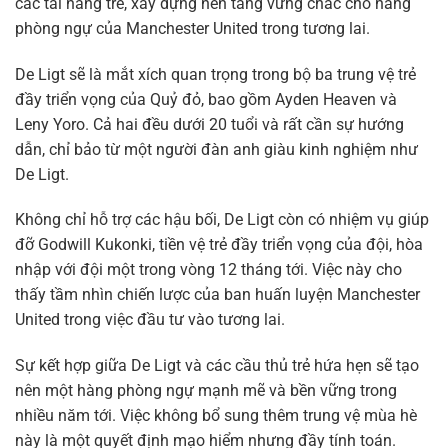
các tài năng trẻ, xây dựng nền tảng vững chắc cho hàng
phòng ngự của Manchester United trong tương lai.
De Ligt sẽ là mắt xích quan trọng trong bộ ba trung vệ trẻ
đầy triển vọng của Quỷ đỏ, bao gồm Ayden Heaven và
Leny Yoro. Cả hai đều dưới 20 tuổi và rất cần sự hướng
dẫn, chỉ bảo từ một người đàn anh giàu kinh nghiệm như
De Ligt.
Không chỉ hỗ trợ các hậu bối, De Ligt còn có nhiệm vụ giúp
đỡ Godwill Kukonki, tiền vệ trẻ đầy triển vọng của đội, hòa
nhập với đội một trong vòng 12 tháng tới. Việc này cho
thấy tầm nhìn chiến lược của ban huấn luyện Manchester
United trong việc đầu tư vào tương lai.
Sự kết hợp giữa De Ligt và các cầu thủ trẻ hứa hẹn sẽ tạo
nên một hàng phòng ngự mạnh mẽ và bền vững trong
nhiều năm tới. Việc không bổ sung thêm trung vệ mùa hè
này là một quyết định mạo hiểm nhưng đầy tính toán.