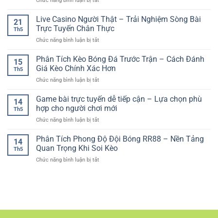
Chức năng bình luận bị tắt
Đá
Giải
Lợi
Cổng
An
Trí
Mỗi
Game
Live Casino Người Thật – Trải Nghiệm Sòng Bài
Toàn
Online
21
Ngày
Giải
–
Trực Tuyến Chân Thực
Cho
Th5
Trí
Cách
Người
ở
Chức năng bình luận bị tắt
Trực
Chơi
Chơi
Live
Tuyến
Có
Hiện
Casino
Phân Tích Kèo Bóng Đá Trước Trận – Cách Đánh
–
Kiểm
15
Đại
Người
Không
Giá Kèo Chính Xác Hơn
Soát
Th5
Thật
Gian
Và
ở
Chức năng bình luận bị tắt
–
Đa
Bền
Phân
Trải
Dạng
Vững
Tích
Game bài trực tuyến dễ tiếp cận – Lựa chọn phù
Nghiệm
Cho
14
Kèo
Sòng
hợp cho người chơi mới
Người
Th5
Bóng
Bài
Chơi
ở
Chức năng bình luận bị tắt
Đá
Trực
Hiện
Game
Trước
Tuyến
Đại
bài
Phân Tích Phong Độ Đội Bóng RR88 – Nền Tảng
Trận
Chân
14
trực
–
Quan Trọng Khi Soi Kèo
Thực
Th5
tuyến
Cách
ở
Chức năng bình luận bị tắt
dễ
Đánh
Phân
tiếp
Giá
Tích
cận
Kèo
Phong
–
Chính
Độ
Lựa
Xác
Đội
chọn
Hơn
Bóng
phù
RR88