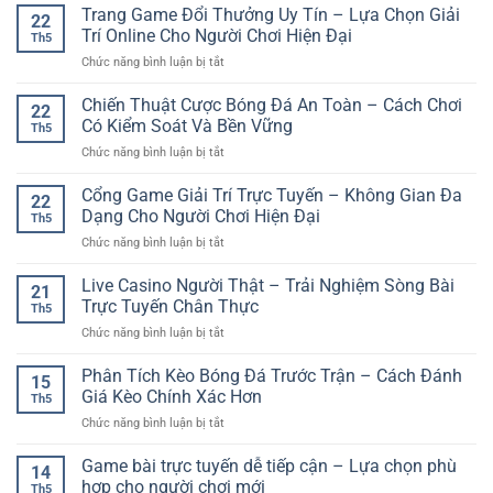
Số
Trang Game Đổi Thưởng Uy Tín – Lựa Chọn Giải
Chơi
trí
22
Hoạt
Online
Dân
Trí Online Cho Người Chơi Hiện Đại
online
Th5
Nhanh
Gian
ở
Chức năng bình luận bị tắt
Chóng
Đậm
Trang
GG88
Tính
Game
Chiến Thuật Cược Bóng Đá An Toàn – Cách Chơi
–
Tư
22
Đổi
Trải
Có Kiểm Soát Và Bền Vững
Duy
Th5
Thưởng
Nghiệm
Và
ở
Chức năng bình luận bị tắt
Uy
Dự
Chiến
Chiến
Tín
Đoán
Thuật
Thuật
Cổng Game Giải Trí Trực Tuyến – Không Gian Đa
–
Kết
22
Cược
Lựa
Dạng Cho Người Chơi Hiện Đại
Quả
Th5
Bóng
Chọn
Tiện
ở
Chức năng bình luận bị tắt
Đá
Giải
Lợi
Cổng
An
Trí
Mỗi
Game
Live Casino Người Thật – Trải Nghiệm Sòng Bài
Toàn
Online
21
Ngày
Giải
–
Trực Tuyến Chân Thực
Cho
Th5
Trí
Cách
Người
ở
Chức năng bình luận bị tắt
Trực
Chơi
Chơi
Live
Tuyến
Có
Hiện
Casino
Phân Tích Kèo Bóng Đá Trước Trận – Cách Đánh
–
Kiểm
15
Đại
Người
Không
Giá Kèo Chính Xác Hơn
Soát
Th5
Thật
Gian
Và
ở
Chức năng bình luận bị tắt
–
Đa
Bền
Phân
Trải
Dạng
Vững
Tích
Game bài trực tuyến dễ tiếp cận – Lựa chọn phù
Nghiệm
Cho
14
Kèo
Sòng
hợp cho người chơi mới
Người
Th5