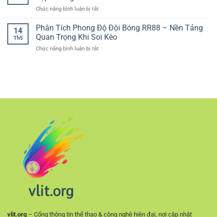
Bóng
Bài
Chơi
ở
Chức năng bình luận bị tắt
Đá
Trực
Hiện
Game
Trước
Tuyến
Đại
bài
Phân Tích Phong Độ Đội Bóng RR88 – Nền Tảng
Trận
Chân
14
trực
–
Quan Trọng Khi Soi Kèo
Thực
Th5
tuyến
Cách
ở
Chức năng bình luận bị tắt
dễ
Đánh
Phân
tiếp
Giá
Tích
cận
Kèo
Phong
–
Chính
Độ
Lựa
Xác
Đội
chọn
Hơn
Bóng
phù
RR88
hợp
–
cho
Nền
người
Tảng
chơi
Quan
mới
Trọng
Khi
Soi
Kèo
vlit.org
– Cổng thông tin thể thao & công nghệ hiện đại, nơi cập nhật