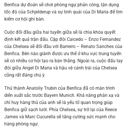
Benfica dự đoán sẽ chơi phòng ngự phản công, tận dụng
tốc độ của Schjelderup và sự tinh quái của Di Maria để tìm
kiếm cơ hội ghi bàn.
Cuộc đối đầu giữa hai tuyến giữa sẽ là chìa khóa quyết
định kết quả trận đấu. Cặp đôi Caicedo – Enzo Fernandez
của Chelsea sẽ đối đầu với Barreiro – Renato Sanches của
Benfica. Bên nào giành được ưu thế ở khu vực trung tuyến
sẽ có nhiều cơ hội tạo ra bàn thắng. Ngoài ra, cuộc đấu tay
đôi giữa Angel Di Maria và hậu vệ cánh trái của Chelsea
cũng rất đáng chú ý.
Thủ thành Anatoliy Trubin của Benfica đã có màn trình
diễn xuất sắc trước Bayern Munich. Khả năng phản xạ và
chỉ huy hàng thủ của anh sẽ là yếu tố quan trọng giúp
Benfica giữ sạch lưới. Phía Chelsea, sự trở lại của Reece
James và Marc Cucurella sẽ tăng cường sức mạnh cho
hàng phòng ngự.