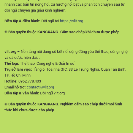
nhanh các bản tin nóng hổi, xu hướng nổi bật và phân tích chuyên sâu từ
đội ngũ chuyên gia giàu kinh nghiệm.
Biên tập & điều hành:
Đội ngũ tại
https://vlit.org
© Bản quyền thuộc KANGKANG. Cấm sao chép khi chưa được phép.
vlit.org
– Nền tảng nội dung số kết nối cộng đồng yêu thể thao, công nghệ
và cá cược hiện đại. .
Thể loại:
Thể thao, Công nghệ & Giải trí số
Trụ sở làm việc:
Tầng 6, Tòa nhà GIC, 33 Lê Trung Nghĩa, Quận Tân Bình,
TP. Hồ Chí Minh
Hotline:
0962.778.403
Email hỗ trợ:
contact@vlit.org
Biên tập & vận hành:
Đội ngũ vlit.org
© Bản quyền thuộc KANGKANG. Nghiêm cấm sao chép dưới mọi hình
thức khi chưa được cho phép.