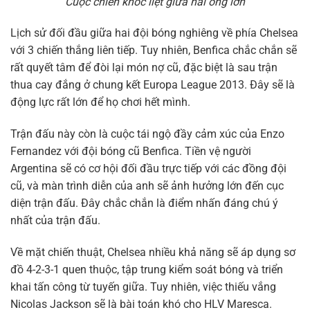
Cuộc chiến khốc liệt giữa hai ông lớn
Lịch sử đối đầu giữa hai đội bóng nghiêng về phía Chelsea
với 3 chiến thắng liên tiếp. Tuy nhiên, Benfica chắc chắn sẽ
rất quyết tâm để đòi lại món nợ cũ, đặc biệt là sau trận
thua cay đắng ở chung kết Europa League 2013. Đây sẽ là
động lực rất lớn để họ chơi hết mình.
Trận đấu này còn là cuộc tái ngộ đầy cảm xúc của Enzo
Fernandez với đội bóng cũ Benfica. Tiền vệ người
Argentina sẽ có cơ hội đối đầu trực tiếp với các đồng đội
cũ, và màn trình diễn của anh sẽ ảnh hưởng lớn đến cục
diện trận đấu. Đây chắc chắn là điểm nhấn đáng chú ý
nhất của trận đấu.
Về mặt chiến thuật, Chelsea nhiều khả năng sẽ áp dụng sơ
đồ 4-2-3-1 quen thuộc, tập trung kiểm soát bóng và triển
khai tấn công từ tuyến giữa. Tuy nhiên, việc thiếu vắng
Nicolas Jackson sẽ là bài toán khó cho HLV Maresca.