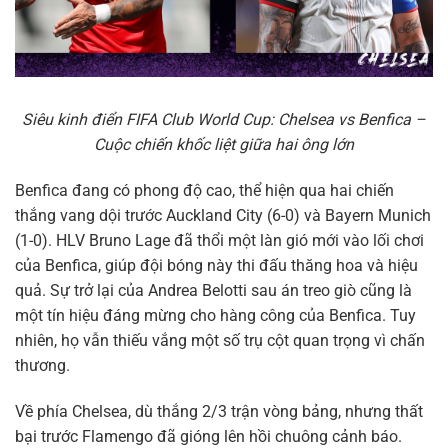
Siêu kinh điển FIFA Club World Cup: Chelsea vs Benfica –
Cuộc chiến khốc liệt giữa hai ông lớn
Benfica đang có phong độ cao, thể hiện qua hai chiến
thắng vang dội trước Auckland City (6-0) và Bayern Munich
(1-0). HLV Bruno Lage đã thổi một làn gió mới vào lối chơi
của Benfica, giúp đội bóng này thi đấu thăng hoa và hiệu
quả. Sự trở lại của Andrea Belotti sau án treo giò cũng là
một tín hiệu đáng mừng cho hàng công của Benfica. Tuy
nhiên, họ vẫn thiếu vắng một số trụ cột quan trọng vì chấn
thương.
Về phía Chelsea, dù thắng 2/3 trận vòng bảng, nhưng thất
bại trước Flamengo đã gióng lên hồi chuông cảnh báo.