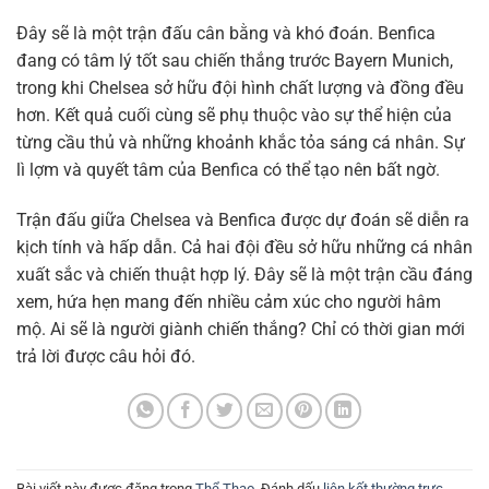
Đây sẽ là một trận đấu cân bằng và khó đoán. Benfica
đang có tâm lý tốt sau chiến thắng trước Bayern Munich,
trong khi Chelsea sở hữu đội hình chất lượng và đồng đều
hơn. Kết quả cuối cùng sẽ phụ thuộc vào sự thể hiện của
từng cầu thủ và những khoảnh khắc tỏa sáng cá nhân. Sự
lì lợm và quyết tâm của Benfica có thể tạo nên bất ngờ.
Trận đấu giữa Chelsea và Benfica được dự đoán sẽ diễn ra
kịch tính và hấp dẫn. Cả hai đội đều sở hữu những cá nhân
xuất sắc và chiến thuật hợp lý. Đây sẽ là một trận cầu đáng
xem, hứa hẹn mang đến nhiều cảm xúc cho người hâm
mộ. Ai sẽ là người giành chiến thắng? Chỉ có thời gian mới
trả lời được câu hỏi đó.
Bài viết này được đăng trong
Thể Thao
. Đánh dấu
liên kết thường trực
.