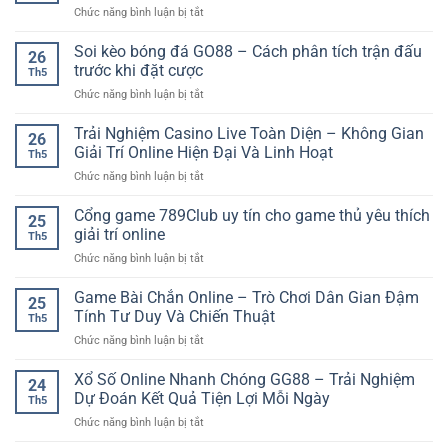
Trí
ở
Chức năng bình luận bị tắt
online
Linh
Cược
chi
Hoạt
Tỷ
Soi kèo bóng đá GO88 – Cách phân tích trận đấu
tiết
Cho
26
Số
–
trước khi đặt cược
Người
Th5
Chính
Cách
Thích
ở
Chức năng bình luận bị tắt
Xác
bắt
Dự
Soi
Bóng
đầu
Đoán
kèo
Trải Nghiệm Casino Live Toàn Diện – Không Gian
Đá:
dễ
26
bóng
Cách
Giải Trí Online Hiện Đại Và Linh Hoạt
hiểu
Th5
đá
Chơi
cho
ở
Chức năng bình luận bị tắt
GO88
Và
người
Trải
–
Kinh
mới
Nghiệm
Cổng game 789Club uy tín cho game thủ yêu thích
Cách
Nghiệm
25
Casino
phân
giải trí online
Phân
Th5
Live
tích
Tích
ở
Chức năng bình luận bị tắt
Toàn
trận
Cho
Cổng
Diện
đấu
Người
game
Game Bài Chắn Online – Trò Chơi Dân Gian Đậm
–
trước
25
Mới
789Club
Không
Tính Tư Duy Và Chiến Thuật
khi
Th5
uy
Gian
đặt
ở
Chức năng bình luận bị tắt
tín
Giải
cược
Game
cho
Trí
Bài
Xổ Số Online Nhanh Chóng GG88 – Trải Nghiệm
game
Online
24
Chắn
thủ
Dự Đoán Kết Quả Tiện Lợi Mỗi Ngày
Hiện
Th5
Online
yêu
Đại
ở
Chức năng bình luận bị tắt
–
thích
Và
Xổ
Trò
giải
Linh