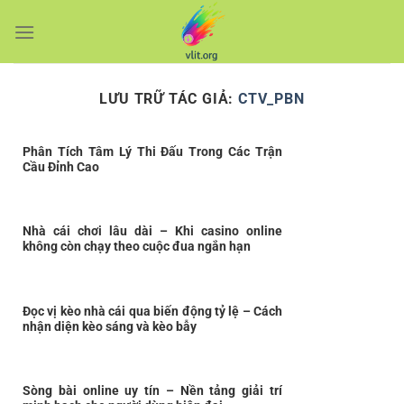
Bỏ
qua
nội
dung
LƯU TRỮ TÁC GIẢ:
CTV_PBN
Phân Tích Tâm Lý Thi Đấu Trong Các Trận
Cầu Đỉnh Cao
Nhà cái chơi lâu dài – Khi casino online
không còn chạy theo cuộc đua ngắn hạn
Đọc vị kèo nhà cái qua biến động tỷ lệ – Cách
nhận diện kèo sáng và kèo bẫy
Sòng bài online uy tín – Nền tảng giải trí