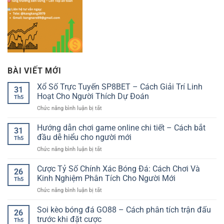
BÀI VIẾT MỚI
Xổ Số Trực Tuyến SP8BET – Cách Giải Trí Linh
31
Hoạt Cho Người Thích Dự Đoán
Th5
ở
Chức năng bình luận bị tắt
Xổ
Số
Hướng dẫn chơi game online chi tiết – Cách bắt
31
Trực
đầu dễ hiểu cho người mới
Th5
Tuyến
ở
Chức năng bình luận bị tắt
SP8BET
Hướng
–
dẫn
Cược Tỷ Số Chính Xác Bóng Đá: Cách Chơi Và
Cách
26
chơi
Giải
Kinh Nghiệm Phân Tích Cho Người Mới
Th5
game
Trí
ở
Chức năng bình luận bị tắt
online
Linh
Cược
chi
Hoạt
Tỷ
Soi kèo bóng đá GO88 – Cách phân tích trận đấu
tiết
Cho
26
Số
–
trước khi đặt cược
Người
Th5
Chính